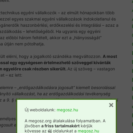
lelni.
technikus egyéni vállalkozók – az elmúlt hónapokban több
zel egyes szakmai egyéni vállalkozások indokolatlanul és
agánerdők haszonbérlési, erdőkezelési és integrálási – azaz a
őgazdálkodás – lehetőségéből. Ha ugyanis egy egyéni
az előbbi három feltételt, akkor ezt a „hiányosságát”
 útján nem pótolhatja.
erült elérni, hogy a jogalkotó szándéka megváltozzon.
A most
ssal egy egységesen értelmezhető szöveggel kívánták
an egyelőre csak részben sikerült.
Az új szöveg – vastagon
t – ez lett:
elemre – „erdőgazdálkodásra jogosult” kiemelt besorolással
irányító vállalkozást, ha az erdőgazdálkodási tevékenység
a 9. § (1) bekezdésében előírtakon felül, megfelel az alábbi
×
Új weboldalunk:
megosz.hu
zemélyesen közreműködő tagja, egyéni vállalkozó esetén az
A megosz.org átalakulása folyamatban. A
ogosult erdészeti szakszemélyzetként a nyilvántartásban
jövőben
a friss tartalmakért
kérjük
kövesse az
új
oldalunkat a
megosz.hu