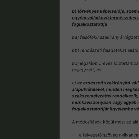
b)
törvényes képviselője, szem
egyéni vállalkozó természetes 
foglalkoztatottja
ba) felsőfokú szakirányú végzett
bb) rendészeti feladatokat ellát
bc) legalább 5 éves időtartamba
bejegyzett, és
c)
az erdészeti szakirányító vá
alapulvételével, minden megkezd
szakszemélyzettel rendelkezik,
munkaviszonyban vagy egyéb m
foglalkoztatottját figyelembe vé
A módosítások közül most az alá
– a felvezető szöveg nyilvánvaló