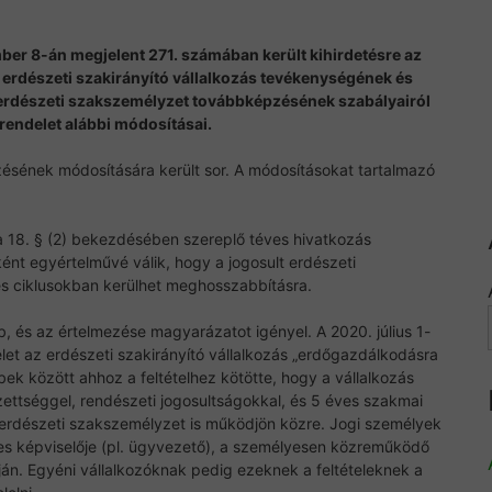
er 8-án megjelent 271. számában került kihirdetésre az
 erdészeti szakirányító vállalkozás tevékenységének és
 erdészeti szakszemélyzet továbbképzésének szabályairól
rendelet alábbi módosításai.
ésének módosítására került sor. A módosításokat tartalmazó
a 18. § (2) bekezdésében szereplő téves hivatkozás
nt egyértelművé válik, hogy a jogosult erdészeti
s ciklusokban kerülhet meghosszabbításra.
, és az értelmezése magyarázatot igényel. A 2020. július 1-
let az erdészeti szakirányító vállalkozás „erdőgazdálkodásra
bek között ahhoz a feltételhez kötötte, hogy a vállalkozás
ttséggel, rendészeti jogosultságokkal, és 5 éves szakmai
t erdészeti szakszemélyzet is működjön közre. Jogi személyek
es képviselője (pl. ügyvezető), a személyesen közreműködő
tján. Egyéni vállalkozóknak pedig ezeknek a feltételeknek a