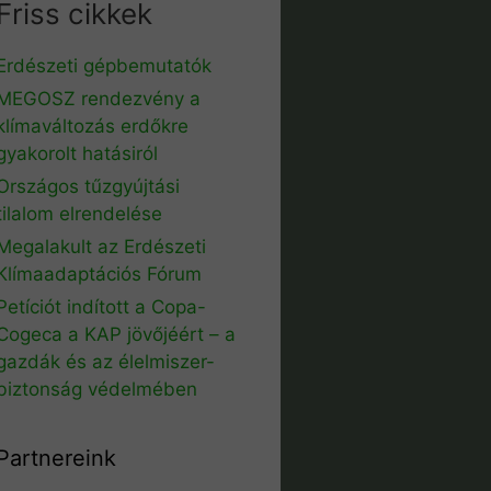
Friss cikkek
Erdészeti gépbemutatók
MEGOSZ rendezvény a
klímaváltozás erdőkre
gyakorolt hatásiról
Országos tűzgyújtási
tilalom elrendelése
Megalakult az Erdészeti
Klímaadaptációs Fórum
Petíciót indított a Copa-
Cogeca a KAP jövőjéért – a
gazdák és az élelmiszer-
biztonság védelmében
Partnereink