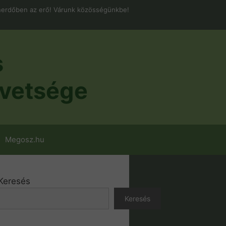
erdőben az erő! Várunk közösségünkbe!
s
vetsége
Megosz.hu
Keresés
Keresés