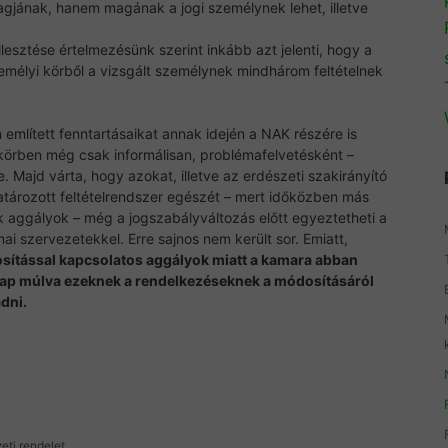
agjának, hanem magának a jogi személynek lehet, illetve
lesztése értelmezésünk szerint inkább azt jelenti, hogy a
emélyi körből a vizsgált személynek mindhárom feltételnek
 említett fenntartásaikat annak idején a NAK részére is
ő körben még csak informálisan, problémafelvetésként –
e. Majd várta, hogy azokat, illetve az erdészeti szakirányító
ározott feltételrendszer egészét – mert időközben más
k aggályok – még a jogszabályváltozás előtt egyeztetheti a
ai szervezetekkel. Erre sajnos nem került sor. Emiatt,
sítással kapcsolatos aggályok miatt a kamara abban
ap múlva ezeknek a rendelkezéseknek a módosításáról
dni.
eti rendelet