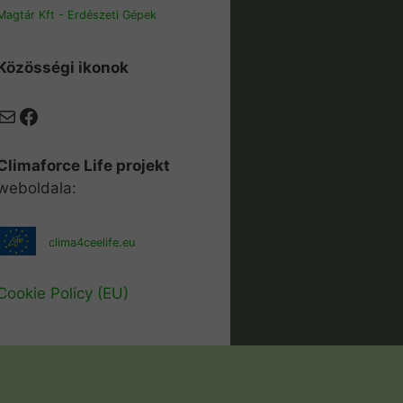
Magtár Kft - Erdészeti Gépek
Közösségi ikonok
Mail
Facebook
Climaforce Life projekt
weboldala:
clima4ceelife.eu
Cookie Policy (EU)