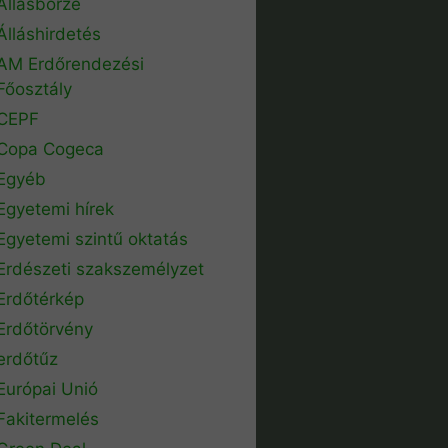
Állásbörze
Álláshirdetés
AM Erdőrendezési
Főosztály
CEPF
Copa Cogeca
Egyéb
Egyetemi hírek
Egyetemi szintű oktatás
Erdészeti szakszemélyzet
Erdőtérkép
Erdőtörvény
erdőtűz
Európai Unió
Fakitermelés