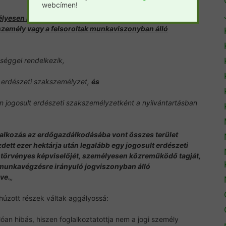
webcímen!
élyesen közreműködő tagja, egyéni vállalkozó esetén az
személy vagy a felsoroltak munkaviszonyban álló
séggel rendelkezik,
ó erdészeti szakszemélyzet,
és
n jogosult erdészeti szakszemélyzetként a nyilvántartásban
llalkozás az erdőgazdálkodásába vont összes terület
ett ezer hektárja után legalább egy jogosult erdészeti
 törvényes képviselőjét, személyesen közreműködő tagját,
unkavégzésre irányuló jogviszonyban álló
ve.
„
húzott részek váltak aggályossá:
an hibás, hiszen foglalkoztatottja nem a jogi személy