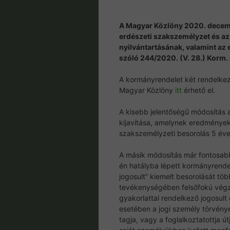
A Magyar Közlöny 2020. decemb
erdészeti szakszemélyzet és az
nyilvántartásának, valamint az
szóló 244/2020. (V. 28.) Korm. 
A kormányrendelet két rendelkez
Magyar Közlöny
itt
érhető el.
A kisebb jelentőségű módosítás 
kijavítása, amelynek eredményeké
szakszemélyzeti besorolás 5 éve
A másik módosítás már fontosabb
én hatályba lépett kormányrende
jogosult” kiemelt besorolását töb
tevékenységében felsőfokú végze
gyakorlattal rendelkező jogosul
esetében a jogi személy törvény
tagja, vagy a foglalkoztatottja ú