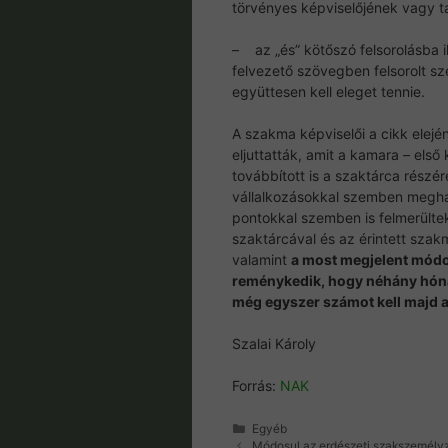
törvényes képviselőjének vagy t
– az „és” kötőszó felsorolásba il
felvezető szövegben felsorolt sz
együttesen kell eleget tennie.
A szakma képviselői a cikk elején
eljuttatták, amit a kamara – els
továbbított is a szaktárca részér
vállalkozásokkal szemben meghat
pontokkal szemben is felmerülte
szaktárcával és az érintett szakm
valamint
a most megjelent módo
reménykedik, hogy néhány hón
még egyszer számot kell majd a
Szalai Károly
Forrás:
NAK
Kategória
Egyéb
Módosul az erdészeti szakszemélyz