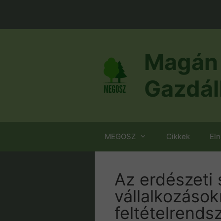
Kilépés
a
tartalomba
Magán 
Gazdál
MEGOSZ
Cikkek
El
Az erdészeti 
vállalkozáso
feltételrends