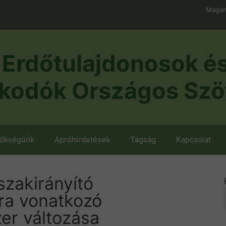
Magán
Erdőtulajdonosok é
kodók Országos Szö
nökségünk
Apróhirdetések
Tagság
Kapcsolat
szakirányító
kra vonatkozó
zer változása