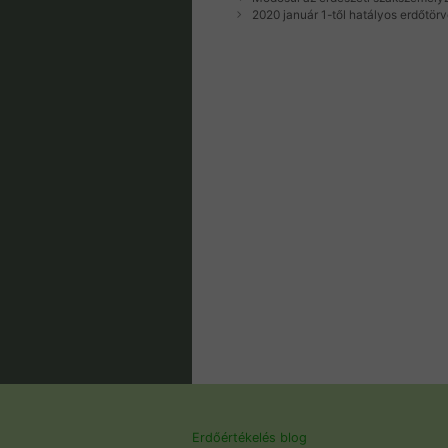
2020 január 1-től hatályos erdőtör
Erdőértékelés blog