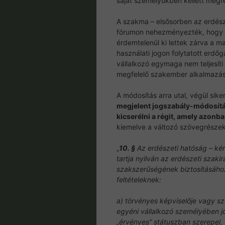
saját személyükben kellett megfe
A szakma – elsősorben az erdész
fórumon nehezményezték, hogy ez
érdemtelenül ki lettek zárva a m
használati jogon folytatott erd
vállalkozó egymaga nem teljesíti 
megfelelő szakember alkalmazása
A módosítás arra utal, végül sik
megjelent jogszabály-módosítá
kicserélni a régit, amely azonb
kiemelve a változó szövegrészeke
„
10. §
Az erdészeti hatóság – kér
tartja nyilván az erdészeti szak
szakszerűségének biztosításához 
feltételeknek:
a) törvényes képviselője vagy s
egyéni vállalkozó személyében j
„érvényes” státuszban szerepel,