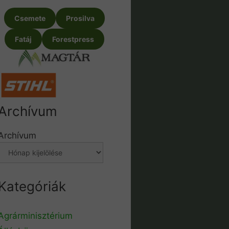
Csemete
Prosilva
Fatáj
Forestpress
Archívum
Archívum
Kategóriák
Agrárminisztérium