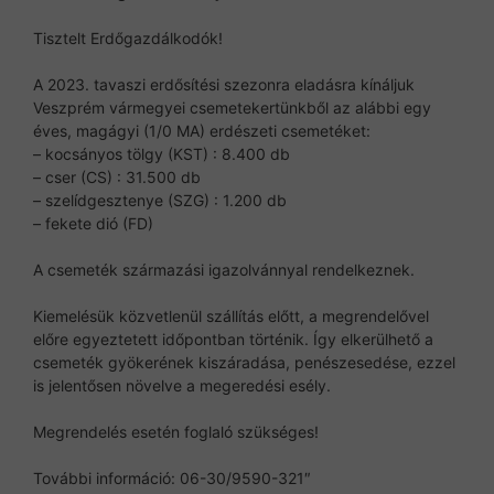
Tisztelt Erdőgazdálkodók!
A 2023. tavaszi erdősítési szezonra eladásra kínáljuk
Veszprém vármegyei csemetekertünkből az alábbi egy
éves, magágyi (1/0 MA) erdészeti csemetéket:
– kocsányos tölgy (KST) : 8.400 db
– cser (CS) : 31.500 db
– szelídgesztenye (SZG) : 1.200 db
– fekete dió (FD)
A csemeték származási igazolvánnyal rendelkeznek.
Kiemelésük közvetlenül szállítás előtt, a megrendelővel
előre egyeztetett időpontban történik. Így elkerülhető a
csemeték gyökerének kiszáradása, penészesedése, ezzel
is jelentősen növelve a megeredési esély.
Megrendelés esetén foglaló szükséges!
További információ: 06-30/9590-321″