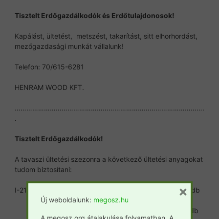
Tisztelt Erdőgazdálkodók és Erdőtulajdonosok!
Kapálást, ültetést, metszést, takarítást, sitt elhorhordást,
mezőgazdasági munkát vállalunk!
Telefon: 70/615-6281
HENRAM WOOD KFT.
…………………………………………………………………………………….
.
Tisztelt Erdőgazdálkodók!
A tavaszi ültetési szezonra a következő ültetési anyagokat
tudom biztosítani:
×
I-214 NNy GYD A 15.000 db
Új weboldalunk:
megosz.hu
GYD B 5.000 db
A megosz.org átalakulása folyamatban. A