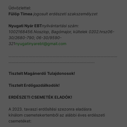
Üdvözlettel:
Fülöp Tímea
jogosult erdészeti szakszemélyzet
Nyugati Nyár EBT
nyilvántartási szám:
1002168456.Noszlop, Bagómajor, kültelek 0202.hrsz06-
30/2680-790; 06-30/9590-
321
nyugatinyarebt@gmail.com
……………………………………………………………………………………
………………………………………………………………….
Tisztelt Magánerdő Tulajdonosok!
Tisztelt Erdőgazdálkodók!
ERDÉSZETI CSEMETÉK ELADÓK!
A 2023. tavaszi erdősítési szezonra eladásra
kínálom csemetekertemből az alábbi éves erdészeti
csemetéket: