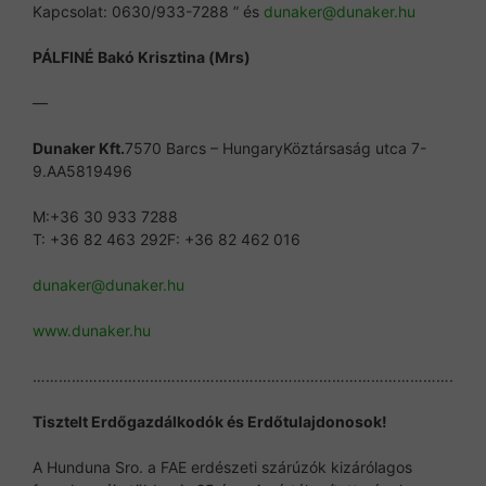
Kapcsolat: 0630/933-7288 ” és
dunaker@dunaker.hu
PÁLFINÉ Bakó Krisztina (Mrs)
—
Dunaker Kft.
7570 Barcs – HungaryKöztársaság utca 7-
9.AA5819496
M:+36 30 933 7288
T: +36 82 463 292F: +36 82 462 016
dunaker@dunaker.hu
www.dunaker.hu
…………………………………………………………………………………….
Tisztelt Erdőgazdálkodók és Erdőtulajdonosok!
A Hunduna Sro. a FAE erdészeti szárúzók kizárólagos