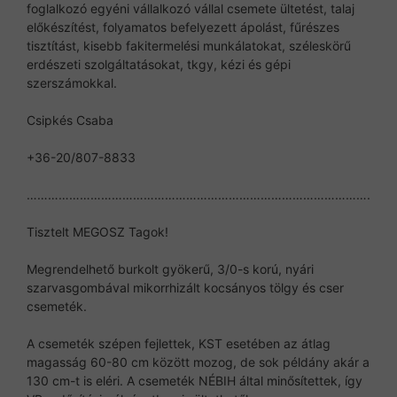
foglalkozó egyéni vállalkozó vállal csemete ültetést, talaj
előkészítést, folyamatos befelyezett ápolást, fűrészes
tisztítást, kisebb fakitermelési munkálatokat, széleskörű
erdészeti szolgáltatásokat, tkgy, kézi és gépi
szerszámokkal.
Csipkés Csaba
+36-20/807-8833
…………………………………………………………………………………….
Tisztelt MEGOSZ Tagok!
Megrendelhető burkolt gyökerű, 3/0-s korú, nyári
szarvasgombával mikorrhizált kocsányos tölgy és cser
csemeték.
A csemeték szépen fejlettek, KST esetében az átlag
magasság 60-80 cm között mozog, de sok példány akár a
130 cm-t is eléri. A csemeték NÉBIH által minősítettek, így