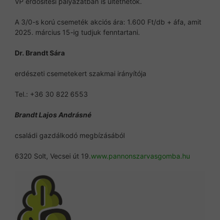
VP erdősítési pályázatban is ültethetők.
A 3/0-s korú csemeték akciós ára: 1.600 Ft/db + áfa, amit
2025. március 15-ig tudjuk fenntartani.
Dr. Brandt Sára
erdészeti csemetekert szakmai irányítója
Tel.: +36 30 822 6553
Brandt Lajos Andrásné
családi gazdálkodó megbízásából
6320 Solt, Vecsei út 19.
www.pannonszarvasgomba.hu