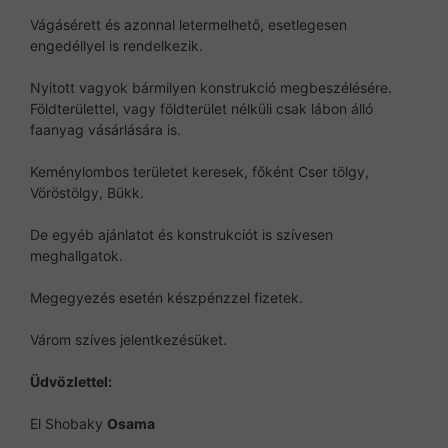
Vágásérett és azonnal letermelhető, esetlegesen
engedéllyel is rendelkezik.
Nyitott vagyok bármilyen konstrukció megbeszélésére.
Földterülettel, vagy földterület nélküli csak lábon álló
faanyag vásárlására is.
Keménylombos területet keresek, főként Cser tölgy,
Vöröstölgy, Bükk.
De egyéb ajánlatot és konstrukciót is szívesen
meghallgatok.
Megegyezés esetén készpénzzel fizetek.
Várom szíves jelentkezésüket.
Üdvözlettel:
El Shobaky
Osama