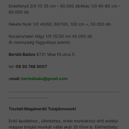
Erdeifenyő 2/0 10-25 cm – 40.000 dbAkác 1/0 40-80 cm –
60.000 db
Fekete Nyár 1/0 40/60, 60/100, 100 cm +, 50.000 db
Kocsánytalan tölgy 1/0 15/30 cm 45.000 db
Ár mennyiség függvénye szerint.
Bertók Balázs
8721 Vése Fő utca 5.
tel:
06 30 748 3007
e
mail:
bertokbalu@gmail.com
……………………………………………………………………………………
……………………………..
Tisztelt Magánerdő Tulajdonosok!
Erdő ápoláshoz , ültetéshez, erdei munkákhoz értő erdélyi
magyar brigád munkát vállal akár 20 fővel is. Elérhetőség: