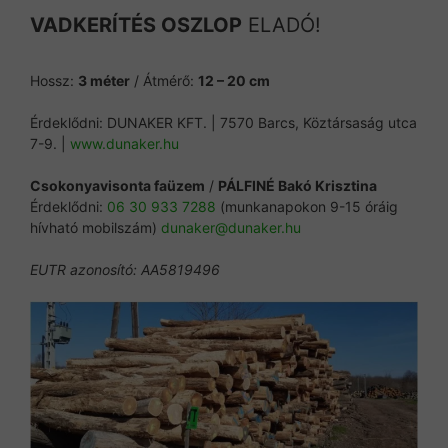
VADKERÍTÉS OSZLOP
ELADÓ!
Hossz:
3 méter
/ Átmérő:
12 – 20 cm
Érdeklődni: DUNAKER KFT. | 7570 Barcs, Köztársaság utca
7-9. |
www.dunaker.hu
Csokonyavisonta faüzem
/
PÁLFINÉ Bakó Krisztina
Érdeklődni:
06 30 933 7288
(munkanapokon 9-15 óráig
hívható mobilszám)
dunaker@dunaker.hu
EUTR azonosító: AA5819496