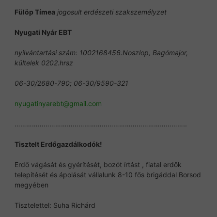
Fülöp Tímea
jogosult erdészeti szakszemélyzet
Nyugati Nyár EBT
nyilvántartási szám: 100216
8456.Noszlop, Bagómajor,
kültelek 0202.hrsz
06-30/2680-790; 06-30/9590-321
nyugatinyarebt@gmail.com
……………………………………………………………………………..
Tisztelt Erdőgazdálkodók!
Erdő vágását és gyérítését, bozót írtást , fiatal erdők
telepítését és ápolását vállalunk 8-10 fős brigáddal Borsod
megyében
Tisztelettel: Suha Richárd