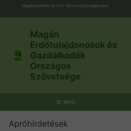
Kilépés
Magánerdőben az erő! Várunk közösségünkbe!
a
tartalomba
Magán
Erdőtulajdonosok és
Gazdálkodók
Országos
Szövetsége
Menü
Apróhirdetések