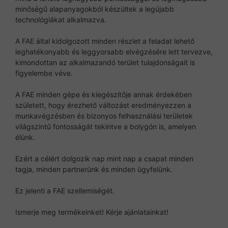
minőségű alapanyagokból készültek a legújabb
technológiákat alkalmazva.
A FAE által kidolgozott minden részlet a feladat lehető
leghatékonyabb és leggyorsabb elvégzésére lett tervezve,
kimondottan az alkalmazandó terület tulajdonságait is
figyelembe véve.
A FAE minden gépe és kiegészítője annak érdekében
született, hogy érezhető változást eredményezzen a
munkavégzésben és bizonyos felhasználási területek
világszintű fontosságát tekintve a bolygón is, amelyen
élünk.
Ezért a célért dolgozik nap mint nap a csapat minden
tagja, minden partnerünk és minden ügyfelünk.
Ez jelenti a FAE szellemiségét.
Ismerje meg termékeinket! Kérje ajánlatainkat!