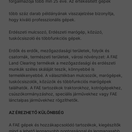
forgalmazója több min 25 éve. Az értékesített gépek
több száz darab példányának visszajelzése bizonyítja,
hogy kiváló professzionális gépek.
Erdészeti mulcsozó, Erdészeti marógép, kőzúzó,
tuskócsiszoló és többfunkciós gépek.
Erdők és erdők, mezőgazdasági területek, folyók és
csatornák, természeti területek, városi növényzet: A FAE
Land Clearing termékek a mezőgazdasági és erdészeti
munkák széles skáláját teszik, könnyebbé is
termelékenyebbé. A választékban mulcsozók, marógépek,
tuskócsiszolók, kőzúzók és többfunkciós marógépek
találhatók. A FAE tartozékok traktorokhoz, kotrógépekhez,
csúszókormányzáshoz, speciális járművekhez vagy FAE
lánctalpas járművekhez rögzíthetők.
AZ ÉREZHETŐ KÜLÖNBSÉG
A FAE gépek és hozzákapcsolódó tartozékok, kiegészítők
mind a lehető legnagyobb pontossággal és legmagasabb