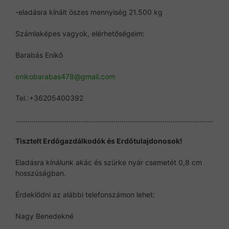
-eladásra kínált öszes mennyiség 21.500 kg
Számlaképes vagyok, elérhetőségeim:
Barabás Enikő
enikobarabas478@gmail.com
Tel.:+36205400392
…………………………………………………………………………………….
Tisztelt Erdőgazdálkodók és Erdőtulajdonosok!
Eladásra kínálunk akác és szürke nyár csemetét 0,8 cm
hosszúságban.
Érdeklődni az alábbi telefonszámon lehet:
Nagy Benedekné