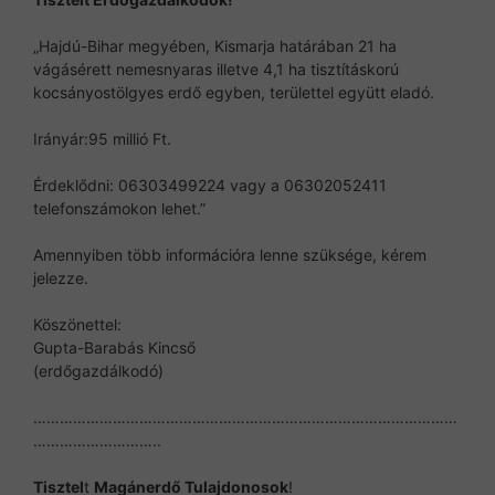
„Hajdú-Bihar megyében, Kismarja határában 21 ha
vágásérett nemesnyaras illetve 4,1 ha tisztításkorú
kocsányostölgyes erdő egyben, területtel együtt eladó.
Irányár:95 millió Ft.
Érdeklődni: 06303499224 vagy a 06302052411
telefonszámokon lehet.”
Amennyiben több információra lenne szüksége, kérem
jelezze.
Köszönettel:
Gupta-Barabás Kincső
(erdőgazdálkodó)
……………………………………………………………………………………
………………………..
Tisztel
t
Magánerdő Tulajdonosok
!