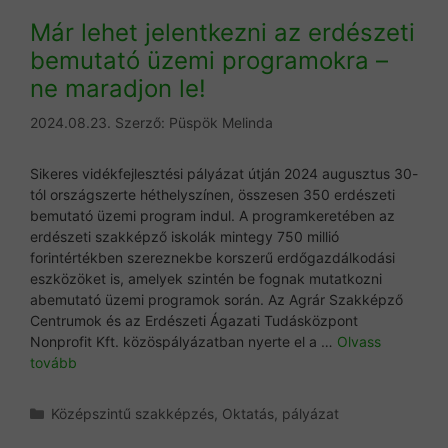
Már lehet jelentkezni az erdészeti
bemutató üzemi programokra –
ne maradjon le!
2024.08.23.
Szerző:
Püspök Melinda
Sikeres vidékfejlesztési pályázat útján 2024 augusztus 30-
tól országszerte héthelyszínen, összesen 350 erdészeti
bemutató üzemi program indul. A programkeretében az
erdészeti szakképző iskolák mintegy 750 millió
forintértékben szereznekbe korszerű erdőgazdálkodási
eszközöket is, amelyek szintén be fognak mutatkozni
abemutató üzemi programok során. Az Agrár Szakképző
Centrumok és az Erdészeti Ágazati Tudásközpont
Nonprofit Kft. közöspályázatban nyerte el a …
Olvass
tovább
Kategória
Középszintű szakképzés
,
Oktatás
,
pályázat