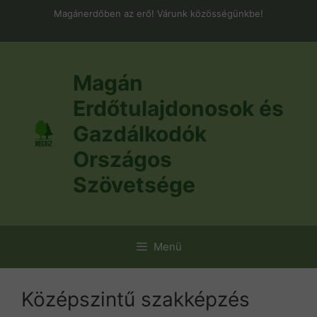
Kilépés
Magánerdőben az erő! Várunk közösségünkbe!
a
tartalomba
Magán
Erdőtulajdonosok és
Gazdálkodók
Országos
Szövetsége
Menü
Középszintű szakképzés