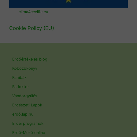
clima4ceelife.eu
Cookie Policy (EU)
Erdőértékelés blog
Köbözőkönyv
Fahibák
Fadoktor
Vándorgyűlés
Erdészeti Lapok
erdő.lap.hu
Erdei programok
Erdő-Mező online