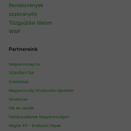
Rendezvények
szakirányító
Tűzgyújtási tilalom
WWF
Partnereink
Magyarorszag.hu
TÖRVÉNYTÁR
Erdőtérkép
Magyarország növényzete képekben
Növénytan
Fák és cserjék
Famatuzsálemek Magyarországon
Magtár Kft - Erdészeti Gépek