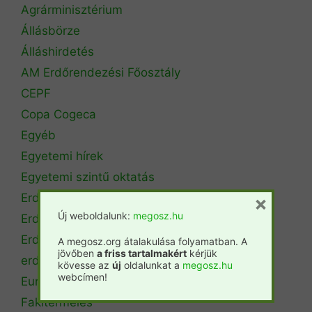
Agrárminisztérium
Állásbörze
Álláshirdetés
AM Erdőrendezési Főosztály
CEPF
Copa Cogeca
Egyéb
Egyetemi hírek
Egyetemi szintű oktatás
Erdészeti szakszemélyzet
×
Új weboldalunk:
megosz.hu
Erdőtérkép
Erdőtörvény
A megosz.org átalakulása folyamatban. A
jövőben
a friss tartalmakért
kérjük
erdőtűz
kövesse az
új
oldalunkat a
megosz.hu
webcímen!
Európai Unió
Fakitermelés