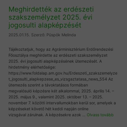
Meghirdették az erdészeti
szakszemélyzet 2025. évi
jogosulti alapképzését
2025.01.15.
Szerző:
Püspök Melinda
Tájékoztatjuk, hogy az Agrárminisztérium Erdőrendezési
Főosztálya meghirdette az erdészeti szakszemélyzet
2025. évi jogosulti alapképzésének ütemezését. A
hirdetmény elérhetősége:
https://www.foldalap.am.gov.hu/Erdeszeti_szakszemelyze
t_jogosulti_alapkepzese_es_vizsgaztatasa_news_554 Az
ütemezés szerint a távoktatásos formában
megvalósuló képzésre két alkalommal, 2025. április 14. –
2025. május 9., valamint 2025. október 13. – 2025.
november 7. közötti intervallumokban kerül sor, amelyek a
képzéseket követő hét keddi napján online
vizsgával zárulnak. A képzésekre azok …
Olvass tovább