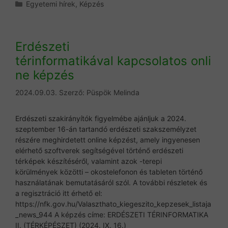
Kategória
Egyetemi hírek
,
Képzés
Erdészeti
térinformatikával kapcsolatos onli
ne képzés
2024.09.03.
Szerző:
Püspök Melinda
Erdészeti szakirányítók figyelmébe ajánljuk a 2024.
szeptember 16-án tartandó erdészeti szakszemélyzet
részére meghirdetett online képzést, amely ingyenesen
elérhető szoftverek segítségével történő erdészeti
térképek készítéséről, valamint azok -terepi
körülmények közötti – okostelefonon és tableten történő
használatának bemutatásáról szól. A további részletek és
a regisztráció itt érhető el:
https://nfk.gov.hu/Valaszthato_kiegeszito_kepzesek_listaja
_news_944 A képzés címe: ERDÉSZETI TÉRINFORMATIKA
II. (TÉRKÉPÉSZET) (2024. IX. 16.)