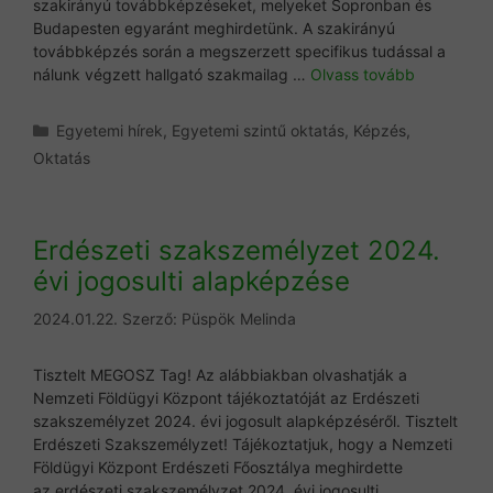
szakirányú továbbképzéseket, melyeket Sopronban és
Budapesten egyaránt meghirdetünk. A szakirányú
továbbképzés során a megszerzett specifikus tudással a
nálunk végzett hallgató szakmailag …
Olvass tovább
Kategória
Egyetemi hírek
,
Egyetemi szintű oktatás
,
Képzés
,
Oktatás
Erdészeti szakszemélyzet 2024.
évi jogosulti alapképzése
2024.01.22.
Szerző:
Püspök Melinda
Tisztelt MEGOSZ Tag! Az alábbiakban olvashatják a
Nemzeti Földügyi Központ tájékoztatóját az Erdészeti
szakszemélyzet 2024. évi jogosult alapképzéséről. Tisztelt
Erdészeti Szakszemélyzet! Tájékoztatjuk, hogy a Nemzeti
Földügyi Központ Erdészeti Főosztálya meghirdette
az erdészeti szakszemélyzet 2024. évi jogosulti