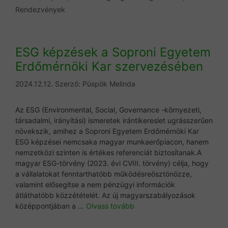
Rendezvények
ESG képzések a Soproni Egyetem
Erdőmérnöki Kar szervezésében
2024.12.12.
Szerző:
Püspök Melinda
Az ESG (Environmental, Social, Governance -környezeti,
társadalmi, irányítási) ismeretek irántikereslet ugrásszerűen
növekszik, amihez a Soproni Egyetem Erdőmérnöki Kar
ESG képzései nemcsaka magyar munkaerőpiacon, hanem
nemzetközi szinten is értékes referenciát biztosítanak.A
magyar ESG-törvény (2023. évi CVIII. törvény) célja, hogy
a vállalatokat fenntarthatóbb működésreösztönözze,
valamint elősegítse a nem pénzügyi információk
átláthatóbb közzétételét. Az új magyarszabályozások
középpontjában a …
Olvass tovább