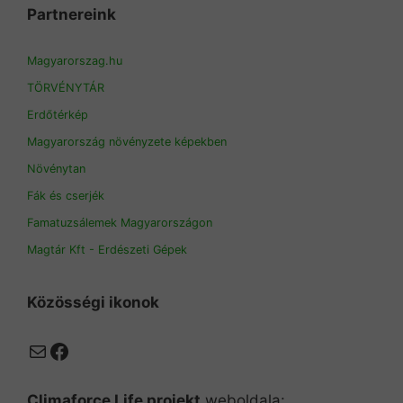
Partnereink
Magyarorszag.hu
TÖRVÉNYTÁR
Erdőtérkép
Magyarország növényzete képekben
Növénytan
Fák és cserjék
Famatuzsálemek Magyarországon
Magtár Kft - Erdészeti Gépek
Közösségi ikonok
Mail
Facebook
Climaforce Life projekt
weboldala: