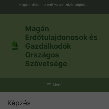
Kilépés
Magánerdőben az erő! Várunk közösségünkbe!
a
tartalomba
Magán
Erdőtulajdonosok és
Gazdálkodók
Országos
Szövetsége
Menü
Képzés