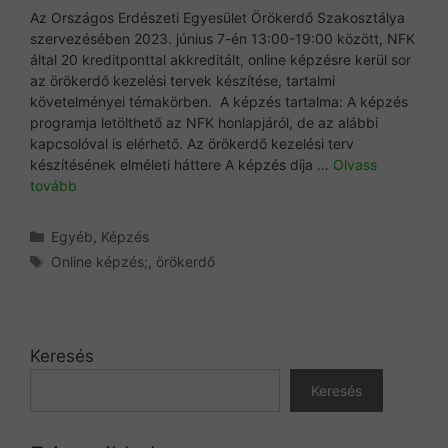
Az Országos Erdészeti Egyesület Örökerdő Szakosztálya
szervezésében 2023. június 7-én 13:00-19:00 között, NFK
által 20 kreditponttal akkreditált, online képzésre kerül sor
az örökerdő kezelési tervek készítése, tartalmi
követelményei témakörben. A képzés tartalma: A képzés
programja letölthető az NFK honlapjáról, de az alábbi
kapcsolóval is elérhető. Az örökerdő kezelési terv
készítésének elméleti háttere A képzés díja …
Olvass
tovább
Kategória
Egyéb
,
Képzés
Címkék
Online képzés;
,
örökerdő
Keresés
Keresés