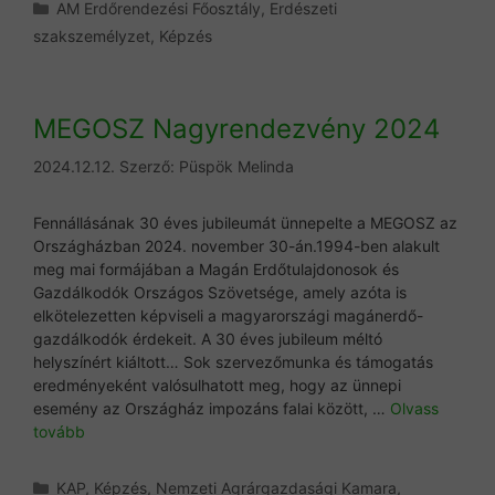
Kategória
AM Erdőrendezési Főosztály
,
Erdészeti
szakszemélyzet
,
Képzés
MEGOSZ Nagyrendezvény 2024
2024.12.12.
Szerző:
Püspök Melinda
Fennállásának 30 éves jubileumát ünnepelte a MEGOSZ az
Országházban 2024. november 30-án.1994-ben alakult
meg mai formájában a Magán Erdőtulajdonosok és
Gazdálkodók Országos Szövetsége, amely azóta is
elkötelezetten képviseli a magyarországi magánerdő-
gazdálkodók érdekeit. A 30 éves jubileum méltó
helyszínért kiáltott… Sok szervezőmunka és támogatás
eredményeként valósulhatott meg, hogy az ünnepi
esemény az Országház impozáns falai között, …
Olvass
tovább
Kategória
KAP
,
Képzés
,
Nemzeti Agrárgazdasági Kamara
,