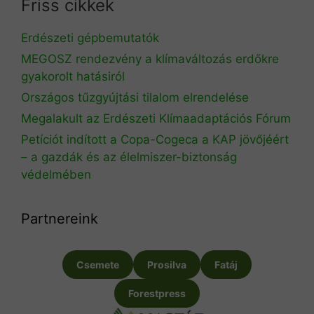
Friss cikkek
Erdészeti gépbemutatók
MEGOSZ rendezvény a klímaváltozás erdőkre
gyakorolt hatásiról
Országos tűzgyújtási tilalom elrendelése
Megalakult az Erdészeti Klímaadaptációs Fórum
Petíciót indított a Copa-Cogeca a KAP jövőjéért
– a gazdák és az élelmiszer-biztonság
védelmében
Partnereink
Csemete
Prosilva
Fatáj
Forestpress