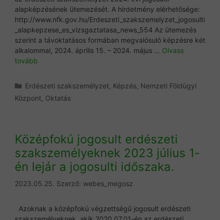
alapképzésének ütemezését. A hirdetmény elérhetősége:
http://www.nfk.gov.hu/Erdeszeti_szakszemelyzet_jogosulti
_alapkepzese_es_vizsgaztatasa_news_554 Az ütemezés
szerint a távoktatásos formában megvalósuló képzésre két
alkalommal, 2024. április 15. – 2024. május …
Olvass
tovább
Kategória
Erdészeti szakszemélyzet
,
Képzés
,
Nemzeti Földügyi
Központ
,
Oktatás
Középfokú jogosult erdészeti
szakszemélyeknek 2023 július 1-
én lejár a jogosulti időszaka.
2023.05.25.
Szerző:
webes_megosz
Azoknak a középfokú végzettségű jogosult erdészeti
szakszemélyeknek, akik 2020.07.01-én az erdészeti