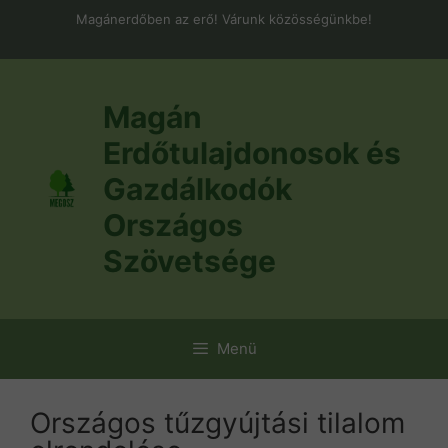
Kilépés
Magánerdőben az erő! Várunk közösségünkbe!
a
tartalomba
Magán
Erdőtulajdonosok és
Gazdálkodók
Országos
Szövetsége
Menü
Országos tűzgyújtási tilalom