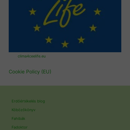
clima4ceelife.eu
Cookie Policy (EU)
Erdőértékelés blog
Köbözőkönyv
Fahibák
Fadoktor