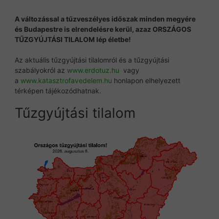
A változással a tűzveszélyes időszak minden megyére
és Budapestre is elrendelésre kerül, azaz ORSZÁGOS
TŰZGYÚJTÁSI TILALOM lép életbe!
Az aktuális tűzgyújtási tilalomról és a tűzgyújtási
szabályokról az
www.erdotuz.hu
vagy
a
www.katasztrofavedelem.hu
honlapon elhelyezett
térképen tájékozódhatnak.
Tűzgyújtási tilalom