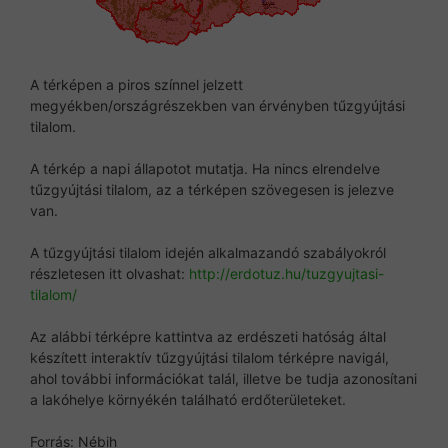
A térképen a piros színnel jelzett
megyékben/országrészekben van érvényben tűzgyújtási
tilalom.
A térkép a napi állapotot mutatja. Ha nincs elrendelve
tűzgyújtási tilalom, az a térképen szövegesen is jelezve
van.
A tűzgyújtási tilalom idején alkalmazandó szabályokról
részletesen itt olvashat:
http://erdotuz.hu/tuzgyujtasi-
tilalom/
Az alábbi térképre kattintva az erdészeti hatóság által
készített interaktív tűzgyújtási tilalom térképre navigál,
ahol további információkat talál, illetve be tudja azonosítani
a lakóhelye környékén található erdőterületeket.
Forrás: Nébih