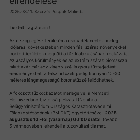
elrendelése
2025.08.11.
Szerző:
Püspök Melinda
Tisztelt Tagtársunk!
Az ország egész területén a csapadékmentes, meleg
időjárás következtében minden fás, száraz növényekkel
borított területen megnőtt a tűz kialakulásának kockázata.
Az aszályos körülmények és az extrém száraz biomassza
miatt akár már egy kisebb szél is gyors tűzterjedést
eredményezhet, a felszíni tüzek pedig könnyen 15-30
méteres lángmagasságú koronatűzzé fejlődhetnek.
A fokozott tűzkockázatot mérlegelve, a Nemzeti
Élelmiszerlánc-biztonsági Hivatal (Nébih) a
Belügyminisztérium Országos Katasztrófavédelmi
Főigazgatóságának (BM OKF) egyetértésével,
2025
.
augusztus 10.-től (vasárnap) 00:00 órától
további
5 vármegyében elrendeli a tűzgyújtási tilalmat.