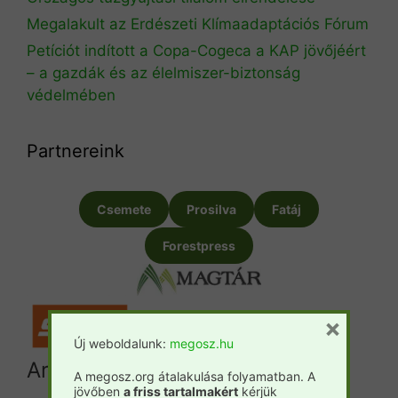
Megalakult az Erdészeti Klímaadaptációs Fórum
Petíciót indított a Copa-Cogeca a KAP jövőjéért
– a gazdák és az élelmiszer-biztonság
védelmében
Partnereink
Csemete
Prosilva
Fatáj
Forestpress
×
Új weboldalunk:
megosz.hu
Archívum
A megosz.org átalakulása folyamatban. A
jövőben
a friss tartalmakért
kérjük