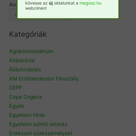
kövesse az
új
oldalunkat a
megosz.hu
Archívum
webcímen!
Kategóriák
Agrárminisztérium
Állásbörze
Álláshirdetés
AM Erdőrendezési Főosztály
CEPF
Copa Cogeca
Egyéb
Egyetemi hírek
Egyetemi szintű oktatás
Erdészeti szakszemélyzet