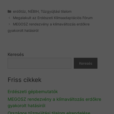
Kategória
erdőtűz
,
NÉBIH
,
Tűzgyújtási tilalom
Megalakult az Erdészeti Klímaadaptációs Fórum
MEGOSZ rendezvény a klímaváltozás erdőkre
gyakorolt hatásiról
Keresés
Keresés
Friss cikkek
Erdészeti gépbemutatók
MEGOSZ rendezvény a klímaváltozás erdőkre
gyakorolt hatásiról
Országos tűzgyújtási tilalom elrendelése