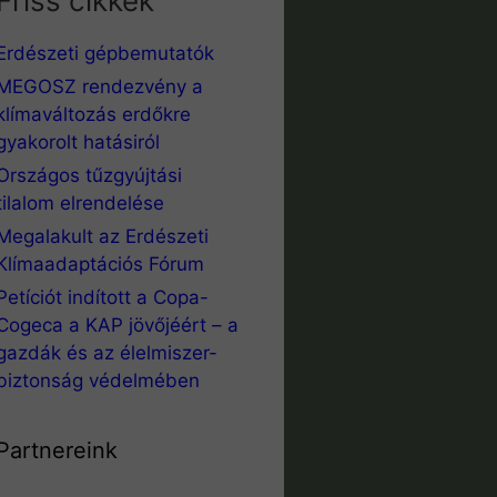
Friss cikkek
Erdészeti gépbemutatók
MEGOSZ rendezvény a
klímaváltozás erdőkre
gyakorolt hatásiról
Országos tűzgyújtási
tilalom elrendelése
Megalakult az Erdészeti
Klímaadaptációs Fórum
Petíciót indított a Copa-
Cogeca a KAP jövőjéért – a
gazdák és az élelmiszer-
biztonság védelmében
Partnereink