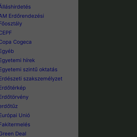
Álláshirdetés
AM Erdőrendezési
Főosztály
CEPF
Copa Cogeca
Egyéb
Egyetemi hírek
Egyetemi szintű oktatás
Erdészeti szakszemélyzet
Erdőtérkép
Erdőtörvény
erdőtűz
Európai Unió
Fakitermelés
Green Deal