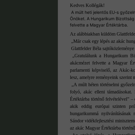
Kedves Kollégák!
A múlt heti jelentős EU-s győzel
Önöket. A Hungarikum Bizottság
felvette a Magyar Értéktárba.
Az alábbiakban küldöm Glattfelde
„Már csak egy lépés az akác hun
Glattfelder Béla sajtóközleménye
„Gratulálunk a Hungarikum Biz
akácmézet felvette a Magyar Érté
parlamenti képviselő, az Akác-k
lesz, amelyre reményeink szerint 
„A múlt héten történelmi győzelm
folyó, akác elleni támadásokat
Értéktárba történő felvételével” 
akik eddig európai szinten pr
hungarikummá nyilvánításának 
Sándor vidékfejlesztési miniszter
az akác Magyar Értéktárba történő 