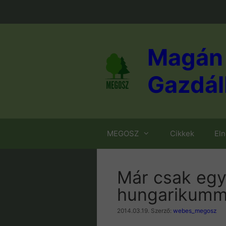
Kilépés
a
tartalomba
Magán 
Gazdál
MEGOSZ
Cikkek
El
Már csak egy
hungarikummá
2014.03.19.
Szerző:
webes_megosz