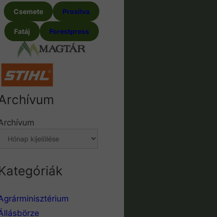
Csemete
Prosilva
Fatáj
Forestpress
Archívum
Archívum
Kategóriák
Agrárminisztérium
Állásbörze