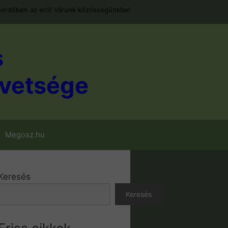
erdőben az erő! Várunk közösségünkbe!
s
vetsége
Megosz.hu
Keresés
Keresés