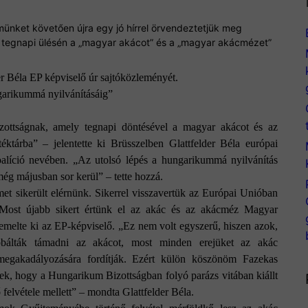
münket követően újra egy jó hírrel örvendeztetjük meg
 tegnapi ülésén a „magyar akácot” és a „magyar akácmézet”
r Béla EP képviselő úr sajtóközleményét.
garikummá nyilvánításáig”
ottságnak, amely tegnapi döntésével a magyar akácot és az
ktárba” – jelentette ki Brüsszelben Glattfelder Béla európai
oalíció nevében. „Az utolsó lépés a hungarikummá nyilvánítás
még májusban sor kerül” – tette hozzá.
et sikerült elérnünk. Sikerrel visszavertük az Európai Unióban
. Most újabb sikert értünk el az akác és az akácméz Magyar
– emelte ki az EP-képviselő. „Ez nem volt egyszerű, hiszen azok,
óbálták támadni az akácot, most minden erejüket az akác
megakadályozására fordítják. Ezért külön köszönöm Fazekas
nek, hogy a Hungarikum Bizottságban folyó parázs vitában kiállt
felvétele mellett” – mondta Glattfelder Béla.