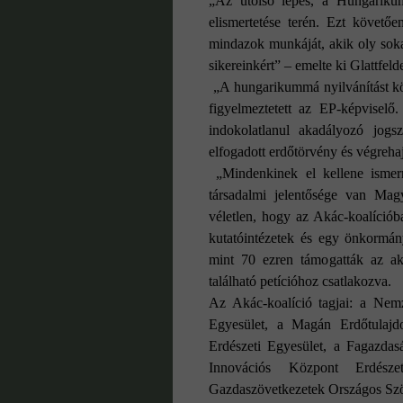
„Az utolsó lépés, a Hungariku
elismertetése terén. Ezt követő
mindazok munkáját, akik oly soka
sikereinkért” – emelte ki Glattfeld
„A hungarikummá nyilvánítást kö
figyelmeztetett az EP-képviselő.
indokolatlanul akadályozó jogs
elfogadott erdőtörvény és végrehajt
„Mindenkinek el kellene ismern
társadalmi jelentősége van Mag
véletlen, hogy az Akác-koalíciób
kutatóintézetek és egy önkormán
mint 70 ezren támogatták az ak
található petícióhoz csatlakozva.
Az Akác-koalíció tagjai: a Ne
Egyesület, a Magán Erdőtulaj
Erdészeti Egyesület, a Fagazdas
Innovációs Központ Erdész
Gazdaszövetkezetek Országos Szöv