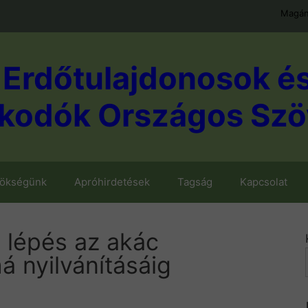
Magán
Erdőtulajdonosok é
kodók Országos Szö
nökségünk
Apróhirdetések
Tagság
Kapcsolat
 lépés az akác
 nyilvánításáig