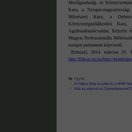
Mezőgazdaság- és Környezettud
Kara, a Nyugat-magyarország
Művészeti Kara, a Debrece
Környezetgazdálkodási Kara,
Agrárszaktanácsadási, Képzési é
Magyar Professzionális Méhészek
európai parlamenti képviselő.
Brüsszel, 2014. március 19. T
http://fidesz-eu.hu/
http://glattfelde
Kategória
Egyéb
A Fidesz bírja az akácot, a WWF 
Vita az akácról az OzoneNetworkT