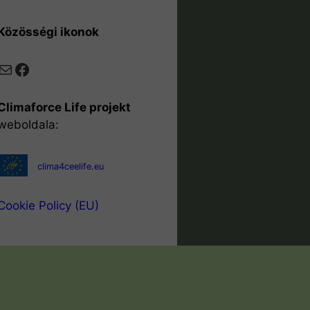
Közösségi ikonok
Mail
Facebook
Climaforce Life projekt
weboldala:
clima4ceelife.eu
Cookie Policy (EU)