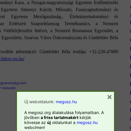
ományi Kara, a Nyugat-magyarországi Egyetem Erdőmérnöki
i Egyetem Simonyi Károly Műszaki, Faanyagtudományi és
ni Egyetem Mezőgazdaság-, Élelmiszertudományi és
 az Erdészeti Szaporítóanyag Terméktanács, a Nemzeti
s Vidékfejlesztési Intézet, a Nemzeti Biomassza Egyesület, a
 Egyesülete, Szarvas Város Önkormányzata és Glattfelder Béla
ovábbi információ: Glattfelder Béla irodája: +32-228-47889
r.fidesz-eu.hu/
Magyarország nem
V műsorán
×
Új weboldalunk:
megosz.hu
A megosz.org átalakulása folyamatban. A
jövőben
a friss tartalmakért
kérjük
kövesse az
új
oldalunkat a
megosz.hu
webcímen!