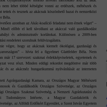
mok Gyűjteményébe történő felvétel mérföldkő lesz az akác
en nem lehet többé kétségbe vonni az erdészek, méhészek és
t tettek és tesznek az akácnak köszönhető hazai és nemzetközi
er Béla.
vetően azonban az Akác-koalíció feladatai nem érnek véget” –
 Minél előbb el kell távolítani az akáccal való gazdálkodást
zabályi és adminisztratív korlátokat. Különösen a 2009-ben
ási rendeletei szorulnak felülvizsgálatra.
ie végre, hogy az akácnak kiemelt ökológiai, gazdasági és
yarországon” – hívta fel a figyelmet Glattfelder Béla. Nem
an már 17 szervezet: szakmai érdekképviseletek, egyetemek és
yzat vesz részt. Minden eddigi rekordot megdöntve már több
ác és az akácméz hungarikummá nyilvánítását az interneten
mzeti Agrárgazdasági Kamara, az Országos Magyar Méhészeti
donosok és Gazdálkodók Országos Szövetsége, az Országos
ági Országos Szakmai Szövetség, a Nemzeti Agrárkutatási és
eti Tudományos Intézete, a Magyar Gazdakörök és
etsége, az Alföldi Erdőkért Egyesület, a Szent István Egyetem