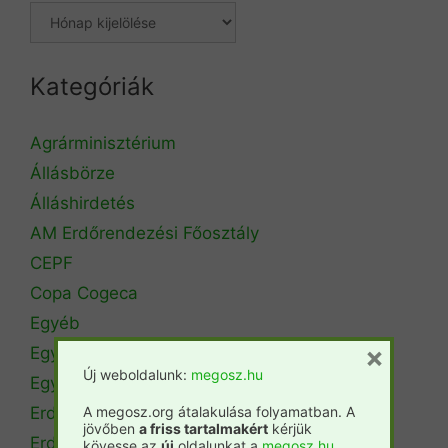
Kategóriák
Agrárminisztérium
Állásbörze
Álláshirdetés
AM Erdőrendezési Főosztály
CEPF
Copa Cogeca
Egyéb
×
Egyetemi hírek
Új weboldalunk:
megosz.hu
Egyetemi szintű oktatás
A megosz.org átalakulása folyamatban. A
Erdészeti szakszemélyzet
jövőben
a friss tartalmakért
kérjük
Erdőtérkép
kövesse az
új
oldalunkat a
megosz.hu