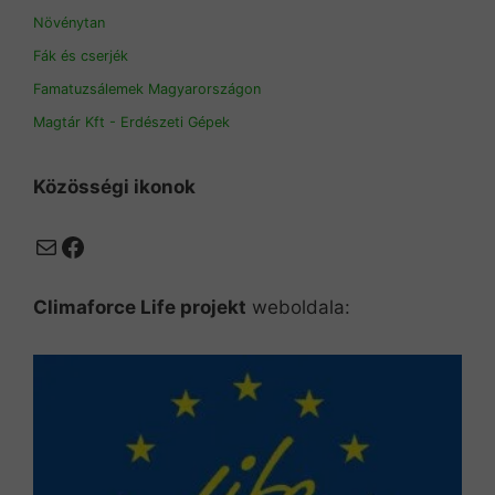
Növénytan
Fák és cserjék
Famatuzsálemek Magyarországon
Magtár Kft - Erdészeti Gépek
Közösségi ikonok
Mail
Facebook
Climaforce Life projekt
weboldala: