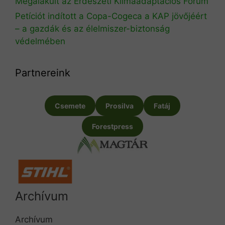
Megalakult az Erdészeti Klímaadaptációs Fórum
Petíciót indított a Copa-Cogeca a KAP jövőjéért
– a gazdák és az élelmiszer-biztonság
védelmében
Partnereink
Csemete
Prosilva
Fatáj
Forestpress
Archívum
Archívum