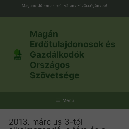
Kilépés
Magánerdőben az erő! Várunk közösségünkbe!
a
tartalomba
Magán
Erdőtulajdonosok és
Gazdálkodók
Országos
Szövetsége
Menü
2013. március 3-tól