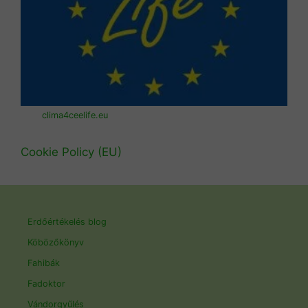
clima4ceelife.eu
Cookie Policy (EU)
Erdőértékelés blog
Köbözőkönyv
Fahibák
Fadoktor
Vándorgyűlés