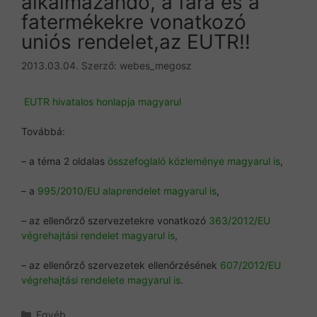
alkalmazandó, a fára és a
fatermékekre vonatkozó
uniós rendelet,az EUTR!!
2013.03.04.
Szerző:
webes_megosz
EUTR hivatalos honlapja magyarul
Továbbá:
– a téma 2 oldalas
összefoglaló közleménye magyarul is
,
– a
995/2010/EU alaprendelet magyarul is
,
– az ellenőrző szervezetekre vonatkozó
363/2012/EU
végrehajtási rendelet magyarul is
,
– az ellenőrző szervezetek ellenőrzésének
607/2012/EU
végrehajtási rendelete magyarul is
.
Kategória
Egyéb