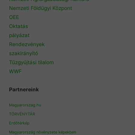
Nemzeti Földügyi Központ
OEE
Oktatás
pályázat
Rendezvények
szakirányító
Tűzgyújtási tilalom
WWF
Partnereink
Magyarorszag.hu
TÖRVÉNYTÁR
Erdőtérkép
Magyarország növényzete képekben