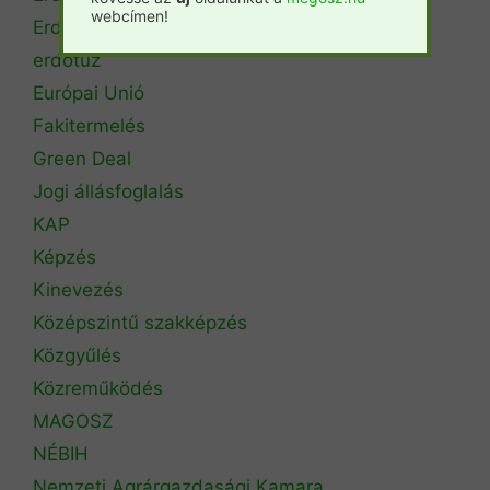
webcímen!
Erdőtörvény
erdőtűz
Európai Unió
Fakitermelés
Green Deal
Jogi állásfoglalás
KAP
Képzés
Kinevezés
Középszintű szakképzés
Közgyűlés
Közreműködés
MAGOSZ
NÉBIH
Nemzeti Agrárgazdasági Kamara