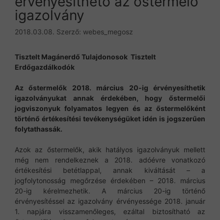
érvényesíthető az őstermelő
igazolvány
2018.03.08.
Szerző:
webes_megosz
Tisztelt Magánerdő Tulajdonosok Tisztelt
Erdőgazdálkodók
Az őstermelők 2018. március 20-ig érvényesíthetik
igazolványukat annak érdekében, hogy őstermelői
jogviszonyuk folyamatos legyen és az őstermelőként
történő értékesítési tevékenységüket idén is jogszerűen
folytathassák.
Azok az őstermelők, akik hatályos igazolványuk mellett
még nem rendelkeznek a 2018. adóévre vonatkozó
értékesítési betétlappal, annak kiváltását – a
jogfolytonosság megőrzése érdekében – 2018. március
20-ig kérelmezhetik. A március 20-ig történő
érvényesítéssel az igazolvány érvényessége 2018. január
1. napjára visszamenőleges, ezáltal biztosítható az