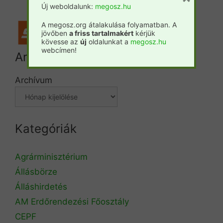
Új weboldalunk:
megosz.hu
A megosz.org átalakulása folyamatban. A
jövőben
a friss tartalmakért
kérjük
kövesse az
új
oldalunkat a
megosz.hu
webcímen!
Archívum
Archívum
Kategóriák
Agrárminisztérium
Állásbörze
Álláshirdetés
AM Erdőrendezési Főosztály
CEPF