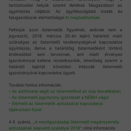
tartózkodási helyük szerint illetékes falugazdászt az
ügyintézés céljából. Az ügyfélszolgálati irodák és
falugazdászok elérhetőségei
itt megtalálhatóak
.
Felhívjuk azon őstermelők figyelmét, akiknek nem a
jogvesztő, 2018. március 20-án lejáró határidő miatt
szükséges az őstermelői tevékenységével kapcsolatos
ügyintézés, illetve a határidőig őstermelőként történő
értékesítést sem terveznek, ami miatt érvényes
igazolvánnyal kellene rendelkezniük, lehetőség szerint a
határidő lejártát követően intézzék őstermelői
igazolványával kapcsolatos ügyeit.
További fontos információk:
– Az adóhivatal segíti az őstermelőket az szja-bevallásban
– Az őstermelői jogviszony igazolását a NÉBIH végzi
– Elérhető az őstermelők adózásával kapcsolatos
tájékoztató füzet
A 6. számú,
,,A mezőgazdasági őstermelő magánszemély
adózásának alapvető szabályai 2018″
című információs