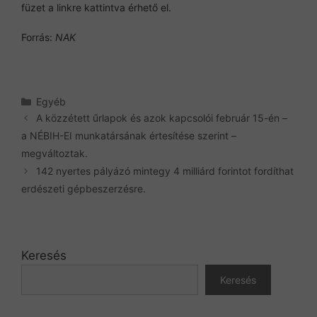
füzet a linkre kattintva érhető el.
Forrás:
NAK
Kategória
Egyéb
A közzétett űrlapok és azok kapcsolói február 15-én –
a NÉBIH-EI munkatársának értesítése szerint –
megváltoztak.
142 nyertes pályázó mintegy 4 milliárd forintot fordíthat
erdészeti gépbeszerzésre.
Keresés
Keresés