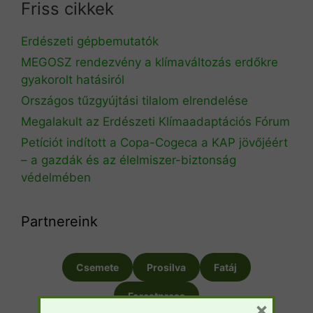
Friss cikkek
Erdészeti gépbemutatók
MEGOSZ rendezvény a klímaváltozás erdőkre
gyakorolt hatásiról
Országos tűzgyújtási tilalom elrendelése
Megalakult az Erdészeti Klímaadaptációs Fórum
Petíciót indított a Copa-Cogeca a KAP jövőjéért
– a gazdák és az élelmiszer-biztonság
védelmében
Partnereink
Csemete
Prosilva
Fatáj
Forestpress
×