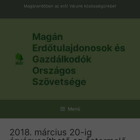
Kilépés
Magánerdőben az erő! Várunk közösségünkbe!
a
tartalomba
Magán
Erdőtulajdonosok és
Gazdálkodók
Országos
Szövetsége
Menü
2018. március 20-ig