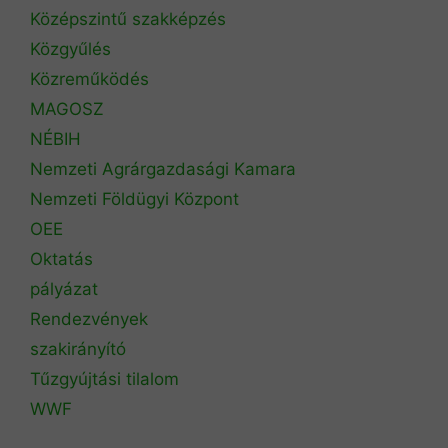
Középszintű szakképzés
Közgyűlés
Közreműködés
MAGOSZ
NÉBIH
Nemzeti Agrárgazdasági Kamara
Nemzeti Földügyi Központ
OEE
Oktatás
pályázat
Rendezvények
szakirányító
Tűzgyújtási tilalom
WWF