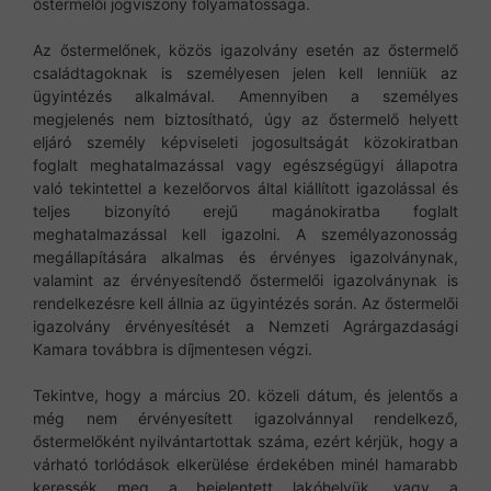
őstermelői jogviszony folyamatossága.
Az őstermelőnek, közös igazolvány esetén az őstermelő
családtagoknak is személyesen jelen kell lenniük az
ügyintézés alkalmával. Amennyiben a személyes
megjelenés nem biztosítható, úgy az őstermelő helyett
eljáró személy képviseleti jogosultságát közokiratban
foglalt meghatalmazással vagy egészségügyi állapotra
való tekintettel a kezelőorvos által kiállított igazolással és
teljes bizonyító erejű magánokiratba foglalt
meghatalmazással kell igazolni. A személyazonosság
megállapítására alkalmas és érvényes igazolványnak,
valamint az érvényesítendő őstermelői igazolványnak is
rendelkezésre kell állnia az ügyintézés során. Az őstermelői
igazolvány érvényesítését a Nemzeti Agrárgazdasági
Kamara továbbra is díjmentesen végzi.
Tekintve, hogy a március 20. közeli dátum, és jelentős a
még nem érvényesített igazolvánnyal rendelkező,
őstermelőként nyilvántartottak száma, ezért kérjük, hogy a
várható torlódások elkerülése érdekében minél hamarabb
keressék meg a bejelentett lakóhelyük, vagy a