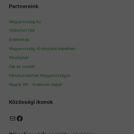
Partnereink
Magyarorszag.hu
TÖRVÉNYTÁR
Erdőtérkép
Magyarország növényzete képekben
Növénytan
Fák és cserjék
Famatuzsálemek Magyarországon
Magtár Kft - Erdészeti Gépek
Közösségi ikonok
Mail
Facebook