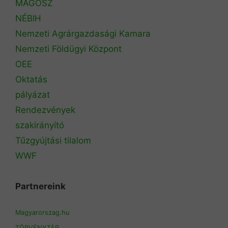
MAGOSZ
NÉBIH
Nemzeti Agrárgazdasági Kamara
Nemzeti Földügyi Központ
OEE
Oktatás
pályázat
Rendezvények
szakirányító
Tűzgyújtási tilalom
WWF
Partnereink
Magyarorszag.hu
TÖRVÉNYTÁR