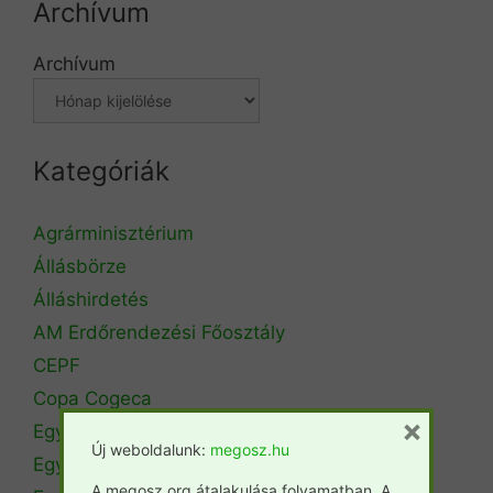
Archívum
Archívum
Kategóriák
Agrárminisztérium
Állásbörze
Álláshirdetés
AM Erdőrendezési Főosztály
CEPF
Copa Cogeca
×
Egyéb
Új weboldalunk:
megosz.hu
Egyetemi hírek
A megosz.org átalakulása folyamatban. A