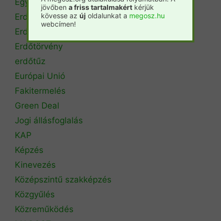
Egyetemi szintű oktatás
jövőben
a friss tartalmakért
kérjük
kövesse az
új
oldalunkat a
megosz.hu
Erdészeti szakszemélyzet
webcímen!
Erdőtérkép
Erdőtörvény
erdőtűz
Európai Unió
Fakitermelés
Green Deal
Jogi állásfoglalás
KAP
Képzés
Kinevezés
Középszintű szakképzés
Közgyűlés
Közreműködés