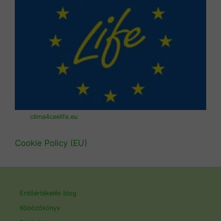
clima4ceelife.eu
Cookie Policy (EU)
Erdőértékelés blog
Köbözőkönyv