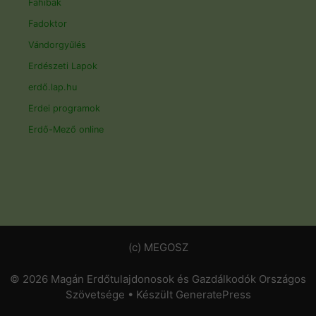
Fahibák
Fadoktor
Vándorgyűlés
Erdészeti Lapok
erdő.lap.hu
Erdei programok
Erdő-Mező online
(c) MEGOSZ
© 2026 Magán Erdőtulajdonosok és Gazdálkodók Országos
Szövetsége
• Készült
GeneratePress