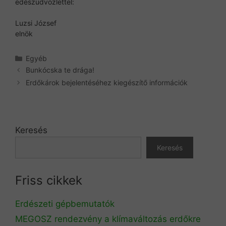
edészüdvözlettel:
Luzsi József
elnök
Kategória
Egyéb
Bunkócska te drága!
Erdőkárok bejelentéséhez kiegészítő információk
Keresés
Keresés
Friss cikkek
Erdészeti gépbemutatók
MEGOSZ rendezvény a klímaváltozás erdőkre