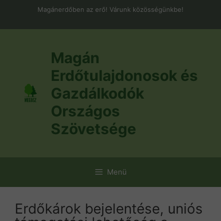
Kilépés
Magánerdőben az erő! Várunk közösségünkbe!
a
tartalomba
Magán
Erdőtulajdonosok és
Gazdálkodók
Országos
Szövetsége
Menü
Erdőkárok bejelentése, uniós