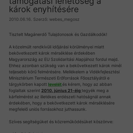
támogatási lehetőség a
károk enyhítésére
2010.06.16.
Szerző:
webes_megosz
Tisztelt Magánerdő Tulajdonosok és Gazdálkodók!
A közelmúlt rendkívüli időjárási körülményei miatt
bekövetkezett károk mérséklése érdekében
Magyarország az EU Szolidaritási Alapjához fordul majd.
Ehhez azonban szükség van a bekövetkezett károk minél
teljesebb körű felmérésére. Mellékelem a Vidékfejlesztési
Minisztérium Természeti Erőforrások Főosztályától e
tárgykörben kapott
levelét
és kérem, hogy az abban
foglaltak szerint
2010. június 21-éig
tegyék meg a
kárfelmérést az illetékes erdészeti hatóságnál annak
érdekében, hogy a bekövetkezett károk mérséklésére
megfelelő uniós forrásokhoz juthassunk.
Szíves segítségüket és közreműködésüket köszönve: