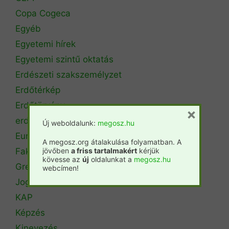
Copa Cogeca
Egyéb
Egyetemi hírek
Egyetemi szintű oktatás
Erdészeti szakszemélyzet
Erdőtérkép
Erdőtörvény
×
erdőtűz
Új weboldalunk:
megosz.hu
Európai Unió
A megosz.org átalakulása folyamatban. A
Fakitermelés
jövőben
a friss tartalmakért
kérjük
kövesse az
új
oldalunkat a
megosz.hu
Green Deal
webcímen!
Jogi állásfoglalás
KAP
Képzés
Kinevezés