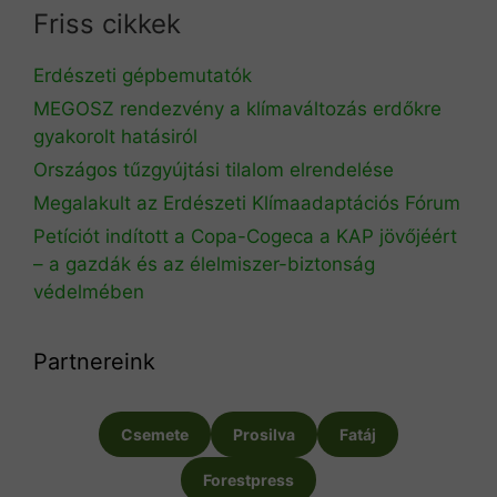
Friss cikkek
Erdészeti gépbemutatók
MEGOSZ rendezvény a klímaváltozás erdőkre
gyakorolt hatásiról
Országos tűzgyújtási tilalom elrendelése
Megalakult az Erdészeti Klímaadaptációs Fórum
Petíciót indított a Copa-Cogeca a KAP jövőjéért
– a gazdák és az élelmiszer-biztonság
védelmében
Partnereink
Csemete
Prosilva
Fatáj
Forestpress