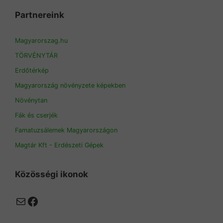
Partnereink
Magyarorszag.hu
TÖRVÉNYTÁR
Erdőtérkép
Magyarország növényzete képekben
Növénytan
Fák és cserjék
Famatuzsálemek Magyarországon
Magtár Kft - Erdészeti Gépek
Közösségi ikonok
Mail
Facebook