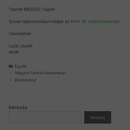
Tisztelt MEGOSZ Tagok!
Szíves tájékoztatásul küldjük az
MVH 36. számú hírlevelét
.
Üdvözlettel:
Luzsi József
elnök
Kategória
Egyéb
Nagyon fontos közlemény!
Közlemény!
Keresés
Keresés