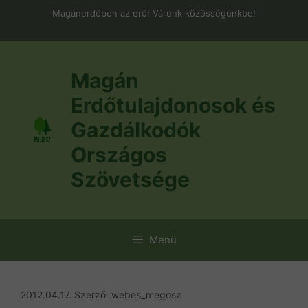
Kilépés
Magánerdőben az erő! Várunk közösségünkbe!
a
tartalomba
Magán
Erdőtulajdonosok és
Gazdálkodók
Országos
Szövetsége
Menü
2012.04.17.
Szerző:
webes_megosz