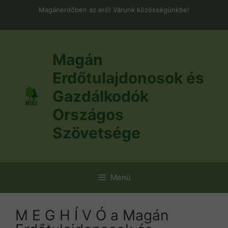
Kilépés
Magánerdőben az erő! Várunk közösségünkbe!
a
tartalomba
Magán
Erdőtulajdonosok és
Gazdálkodók
Országos
Szövetsége
Menü
M E G H Í V Ó a Magán