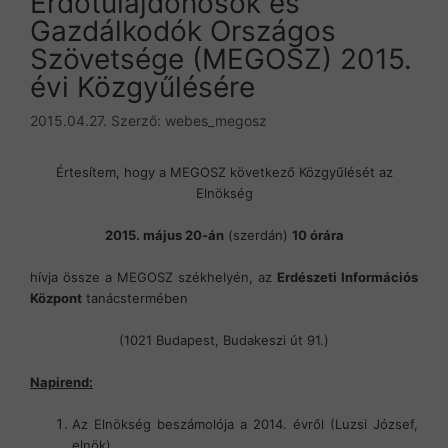
Erdőtulajdonosok és
Gazdálkodók Országos
Szövetsége (MEGOSZ) 2015.
évi Közgyűlésére
2015.04.27.
Szerző:
webes_megosz
Értesítem, hogy a MEGOSZ következő Közgyűlését az
Elnökség
2015
. május 20-án
(szerdán)
10 órára
hívja össze a MEGOSZ székhelyén, az
Erdészeti Információs
Központ
tanácstermében
(1021 Budapest, Budakeszi út 91.)
Napirend:
Az Elnökség beszámolója a 2014. évről (Luzsi József,
elnök)