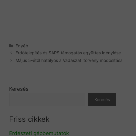
Kategória
Egyéb
Erdőtelepítés és SAPS támogatás együttes igénylése
Május 5-étől hatályos a Vadászati törvény módosítása
Keresés
Keresés
Friss cikkek
Erdészeti gépbemutatók