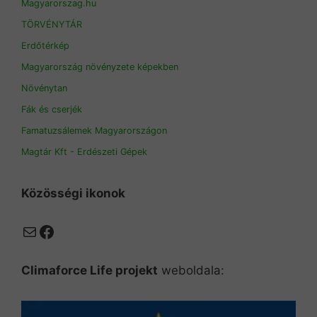
Magyarorszag.hu
TÖRVÉNYTÁR
Erdőtérkép
Magyarország növényzete képekben
Növénytan
Fák és cserjék
Famatuzsálemek Magyarországon
Magtár Kft - Erdészeti Gépek
Közösségi ikonok
Mail
Facebook
Climaforce Life projekt
weboldala: