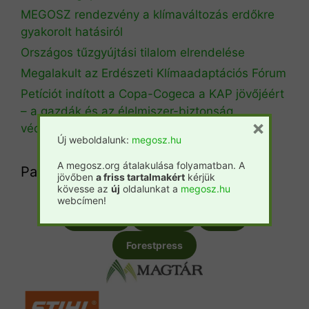
MEGOSZ rendezvény a klímaváltozás erdőkre
gyakorolt hatásiról
Országos tűzgyújtási tilalom elrendelése
Megalakult az Erdészeti Klímaadaptációs Fórum
Petíciót indított a Copa-Cogeca a KAP jövőjéért
– a gazdák és az élelmiszer-biztonság
×
védelmében
Új weboldalunk:
megosz.hu
A megosz.org átalakulása folyamatban. A
Partnereink
jövőben
a friss tartalmakért
kérjük
kövesse az
új
oldalunkat a
megosz.hu
webcímen!
Csemete
Prosilva
Fatáj
Forestpress