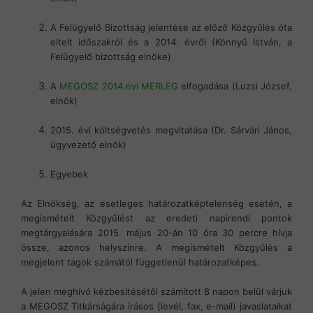
A Felügyelő Bizottság jelentése az előző Közgyűlés óta
eltelt időszakról és a 2014. évről (Könnyű István, a
Felügyelő bizottság elnöke)
A
MEGOSZ 2014.evi MERLEG
elfogadása (Luzsi József,
elnök)
2015. évi költségvetés megvitatása (Dr. Sárvári János,
ügyvezető elnök)
Egyebek
Az Elnökség, az esetleges határozatképtelenség esetén, a
megismételt Közgyűlést az eredeti napirendi pontok
megtárgyalására 2015. május 20-án 10 óra 30 percre hívja
össze, azonos helyszínre. A megismételt Közgyűlés a
megjelent tagok számától függetlenül határozatképes.
A jelen meghívó kézbesítésétől számított 8 napon belül várjuk
a MEGOSZ Titkárságára írásos (levél, fax, e-mail) javaslataikat