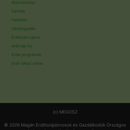
Köbözőkönyv
Fahibák
Fadoktor
Vándorgyűlés
Erdészeti Lapok
erdő.lap.hu
Erdei programok
Erdő-Mező online
(c) MEGOSZ
© 2026 Magán Erdőtulajdonosok és Gazdálkodók Országos