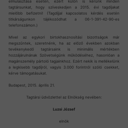
elmulasztása esetén, ezért külön is kérünk minden
tagtársunkat, hogy szíveskedjen a 2015. évi tagdíjakat
mielőbb befizetni! (Tagdíjjal kapcsolatos kérdés esetén
titkárságunkon tájékozódhat a 06-1-391-42-90-es
telefonszámon.)
Mivel az egykori birtokhasznosítási bizottságok már
megszűntek, szeretnénk, ha az előző években azokban
tevékenykedő tagtársaink is minimális mértékben
hozzájárulnának Szövetségünk működéséhez, hasonlóan a
magánszemély pártoló tagjainkhoz. Ezért nekik is mellékelünk
a legkisebb tagdíjról, vagyis 3.000 forintról szóló csekket,
kérve támogatásukat.
Budapest, 2015. április 21.
Tagtársi üdvözlettel az Elnökség nevében:
Luzsi József
elnök