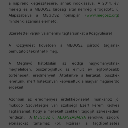
a napirend kiegészítésére, annak indoklásával. A 2014. évi
mérleg és a MEGOSZ bíróság által nemrég elfogadott, új
Alapszabálya a MEGOSZ honlapján (
www.megosz.org
)
mindenki számára elérhető.
Szeretettel várjuk valamennyi tagtársunkat a Közgyűlésre!
A Közgyűlést követően a MEGOSZ pártoló tagjainak
bemutatóit tekinthetik meg.
A Meghívó hátoldalán az eddigi hagyományoknak
megfelelően, összefoglaltuk az elmúlt év legfontosabb
történéseit, eredményeit. Áttekintve a leírtakat, büszkék
lehetünk, mert hatékonyan képviseltük a magyar magánerdő
érdekeit.
Azonban az eredményes érdekképviseleti munkához jól
működő Szövetségre van szükség! Ezért kérem Kedves
Tagtársamat, hogy a mellékelt csekken tagdíját szíveskedjen
rendezni. A
MEGOSZ új ALAPSZABÁLYA
rendkívül szigorú
előírásokat tartalmaz (pl. kizárás) a tagdíjbefizetés