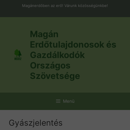
Kilépés
Magánerdőben az erő! Várunk közösségünkbe!
a
tartalomba
Magán
Erdőtulajdonosok és
Gazdálkodók
Országos
Szövetsége
Menü
Gyászjelentés