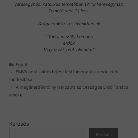
Veresegyházi katolikus temetőben (2112 Veresegyház,
Temető utca 1.) lesz.
Drága emléke a szívünkben él!
” Tarka mezõk, Lombos
erdõk
Vigyázzák örök álmodat”
Kategória
Egyéb
EMVA agrár-vidékfejlesztési támogatási rendeletek
módosítása
A magánerdőkről nyilatkozott az Országos Erdő Tanács
elnöke
Keresés
Keresés