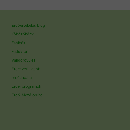
Erdőértékelés blog
Köbözőkönyv
Fahibák
Fadoktor
Vándorgyűlés
Erdészeti Lapok
erdő.lap.hu
Erdei programok
Erdő-Mező online