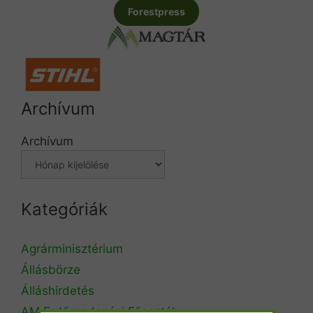
Forestpress
Archívum
Archívum
Kategóriák
Agrárminisztérium
Állásbörze
Álláshirdetés
AM Erdőrendezési Főosztály