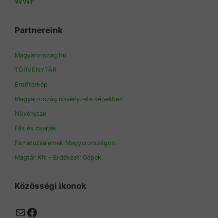
WWF
Partnereink
Magyarorszag.hu
TÖRVÉNYTÁR
Erdőtérkép
Magyarország növényzete képekben
Növénytan
Fák és cserjék
Famatuzsálemek Magyarországon
Magtár Kft - Erdészeti Gépek
Közösségi ikonok
Mail
Facebook