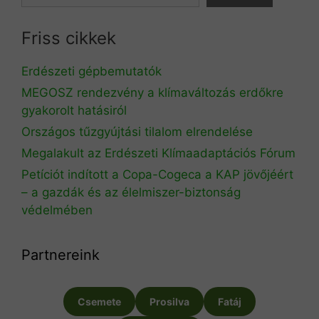
Friss cikkek
Erdészeti gépbemutatók
MEGOSZ rendezvény a klímaváltozás erdőkre
gyakorolt hatásiról
Országos tűzgyújtási tilalom elrendelése
Megalakult az Erdészeti Klímaadaptációs Fórum
Petíciót indított a Copa-Cogeca a KAP jövőjéért
– a gazdák és az élelmiszer-biztonság
védelmében
Partnereink
Csemete
Prosilva
Fatáj