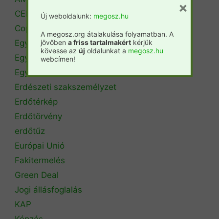
×
CEPF
Új weboldalunk:
megosz.hu
Copa Cogeca
A megosz.org átalakulása folyamatban. A
Egyéb
jövőben
a friss tartalmakért
kérjük
kövesse az
új
oldalunkat a
megosz.hu
Egyetemi hírek
webcímen!
Egyetemi szintű oktatás
Erdészeti szakszemélyzet
Erdőtérkép
Erdőtörvény
erdőtűz
Európai Unió
Fakitermelés
Green Deal
Jogi állásfoglalás
KAP
Képzés