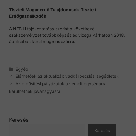
Tisztelt Magánerdő Tulajdonosok Tisztelt
Erdőgazdálkodók
A NÉBIH tájékoztatása szerint a következő
szakszemélyzet továbbképzés és vizsga várhatóan 2018.
áprilisában kerül megrendezésre.
Kategória
Egyéb
Elérhetőek az aktualizált vadkárbecslési segédletek
Az erdősítési pályázatok az emelt egységárral
kerülhetnek jóváhagyásra
Keresés
Keresés