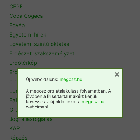
CEPF
Copa Cogeca
Egyéb
Egyetemi hírek
Egyetemi szintű oktatás
Erdészeti szakszemélyzet
Erdőtérkép
×
Erdőtörvény
Új weboldalunk:
megosz.hu
erdőtűz
Európai Unió
A megosz.org átalakulása folyamatban. A
jövőben
a friss tartalmakért
kérjük
Fakitermelés
kövesse az
új
oldalunkat a
megosz.hu
webcímen!
Green Deal
Jogi állásfoglalás
KAP
Képzés