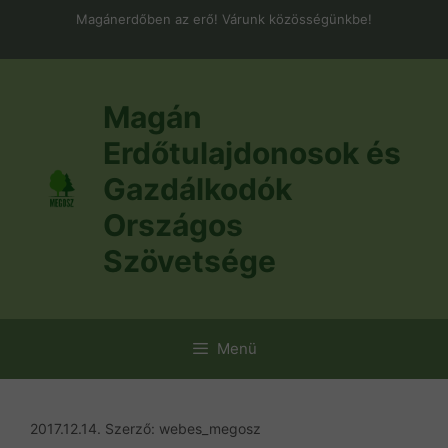
Kilépés
Magánerdőben az erő! Várunk közösségünkbe!
a
tartalomba
Magán
Erdőtulajdonosok és
Gazdálkodók
Országos
Szövetsége
Menü
2017.12.14.
Szerző:
webes_megosz