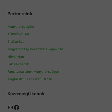
Partnereink
Magyarorszag.hu
TÖRVÉNYTÁR
Erdőtérkép
Magyarország növényzete képekben
Növénytan
Fák és cserjék
Famatuzsálemek Magyarországon
Magtár Kft - Erdészeti Gépek
Közösségi ikonok
Mail
Facebook