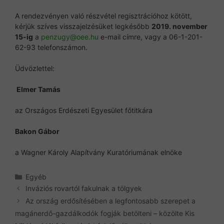
A rendezvényen való részvétel regisztrációhoz kötött,
kérjük szíves visszajelzésüket legkésőbb
2019. november
15-ig
a
penzugy@oee.hu
e-mail címre, vagy a 06-1-201-
62-93 telefonszámon.
Üdvözlettel:
Elmer Tamás
az Országos Erdészeti Egyesület főtitkára
Bakon Gábor
a Wagner Károly Alapítvány Kuratóriumának elnöke
Kategória
Egyéb
Inváziós rovartól fakulnak a tölgyek
Az ország erdősítésében a legfontosabb szerepet a
magánerdő-gazdálkodók fogják betölteni – közölte Kis