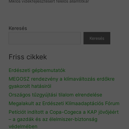
Miklós vidékfejlesztésért felelős államtitkár
Keresés
Keresés
Friss cikkek
Erdészeti gépbemutatók
MEGOSZ rendezvény a klímaváltozás erdőkre
gyakorolt hatásiról
Országos tűzgyújtási tilalom elrendelése
Megalakult az Erdészeti Klímaadaptációs Fórum
Petíciót indított a Copa-Cogeca a KAP jövőjéért
– a gazdák és az élelmiszer-biztonság
védelmében