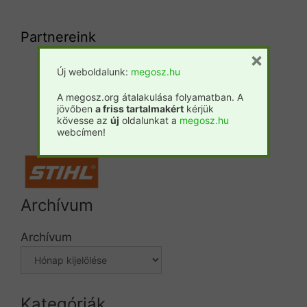
Partnereink
×
Új weboldalunk:
megosz.hu
Csemete
Prosilva
Fatáj
A megosz.org átalakulása folyamatban. A
jövőben
a friss tartalmakért
kérjük
Forestpress
kövesse az
új
oldalunkat a
megosz.hu
webcímen!
Archívum
Archívum
Kategóriák