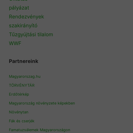
pályázat
Rendezvények
szakirányító
Tűzgyújtási tilalom
WWF
Partnereink
Magyarorszag.hu
TÖRVÉNYTÁR
Erdőtérkép
Magyarország növényzete képekben
Növénytan
Fák és cserjék
Famatuzsálemek Magyarországon