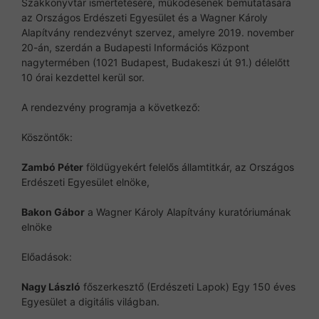
Szakkönyvtár ismertetésére, működésének bemutatására
az Országos Erdészeti Egyesület és a Wagner Károly
Alapítvány rendezvényt szervez, amelyre 2019. november
20-án, szerdán a Budapesti Információs Központ
nagytermében (1021 Budapest, Budakeszi út 91.) délelőtt
10 órai kezdettel kerül sor.
A rendezvény programja a következő:
Köszöntők:
Zambó Péter
földügyekért felelős államtitkár, az Országos
Erdészeti Egyesület elnöke,
Bakon Gábor
a Wagner Károly Alapítvány kuratóriumának
elnöke
Előadások:
Nagy László
főszerkesztő (Erdészeti Lapok) Egy 150 éves
Egyesület a digitális világban.