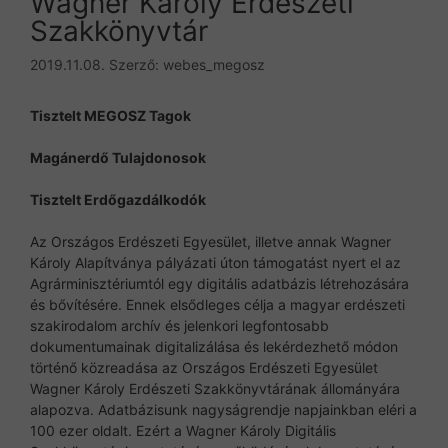
Wagner Károly Erdészeti
Szakkönyvtár
2019.11.08.
Szerző:
webes_megosz
Tisztelt MEGOSZ Tagok
Magánerdő Tulajdonosok
Tisztelt Erdőgazdálkodók
Az Országos Erdészeti Egyesület, illetve annak Wagner
Károly Alapítványa pályázati úton támogatást nyert el az
Agrárminisztériumtól egy digitális adatbázis létrehozására
és bővítésére. Ennek elsődleges célja a magyar erdészeti
szakirodalom archív és jelenkori legfontosabb
dokumentumainak digitalizálása és lekérdezhető módon
történő közreadása az Országos Erdészeti Egyesület
Wagner Károly Erdészeti Szakkönyvtárának állományára
alapozva. Adatbázisunk nagyságrendje napjainkban eléri a
100 ezer oldalt. Ezért a Wagner Károly Digitális