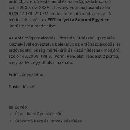
erdőről, az erdő védelméről és az erdőgazdálkodásról
szóló 2009. évi XXXVII.
törvény végrehajtásáról szóló
61/2017.
(XII. 21.) FM rendeletet érintő módosítások.
A
módosítás során
az ERTI helyett a Soproni Egyetem
került bele a rendeletbe.
Az AM Erdőgazdálkodási Főosztály Erdészeti Igazgatási
Osztályával egyeztetve belekerült az erdőgazdálkodási és
erdővédelmi bírság mértékéről és kiszámításának módjáról
szóló 143/2009.
(VII.6.) Korm.
Rendelet.
rendelet 2 pontja,
mely az Evt.
együtt alkalmazható.
Erdészüdvözlette:
Duska József
Kategória
Egyéb
Újraindítási Gyorskölcsön
Örökerdő kezelési tervek készítése