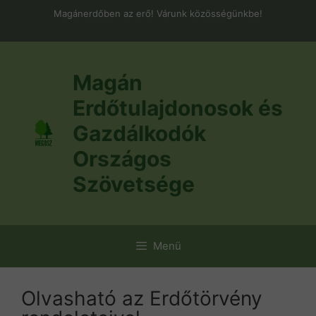
Kilépés
Magánerdőben az erő! Várunk közösségünkbe!
a
tartalomba
Magán
Erdőtulajdonosok és
Gazdálkodók
Országos
Szövetsége
Menü
Olvasható az Erdőtörvény