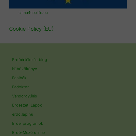
clima4ceelife.eu
Cookie Policy (EU)
Erdőértékelés blog
Köbözőkönyv
Fahibák
Fadoktor
Vándorgyűlés
Erdészeti Lapok
erdő.lap.hu
Erdei programok
Erdő-Mező online