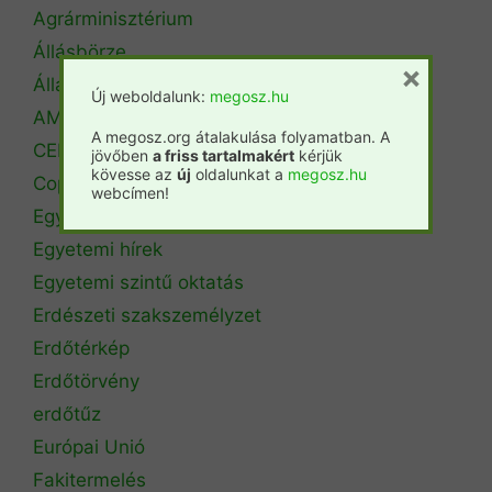
Agrárminisztérium
Állásbörze
×
Álláshirdetés
Új weboldalunk:
megosz.hu
AM Erdőrendezési Főosztály
A megosz.org átalakulása folyamatban. A
CEPF
jövőben
a friss tartalmakért
kérjük
kövesse az
új
oldalunkat a
megosz.hu
Copa Cogeca
webcímen!
Egyéb
Egyetemi hírek
Egyetemi szintű oktatás
Erdészeti szakszemélyzet
Erdőtérkép
Erdőtörvény
erdőtűz
Európai Unió
Fakitermelés