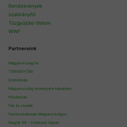
Rendezvények
szakirányító
Tűzgyújtási tilalom
WWF
Partnereink
Magyarorszag.hu
TÖRVÉNYTÁR
Erdőtérkép
Magyarország növényzete képekben
Növénytan
Fák és cserjék
Famatuzsálemek Magyarországon
Magtár Kft - Erdészeti Gépek