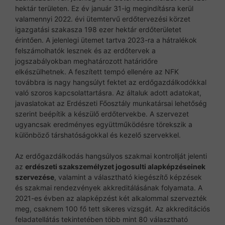
hektár területen. Ez év január 31-ig megindításra kerül
valamennyi 2022. évi ütemtervű erdőtervezési körzet
igazgatási szakasza 198 ezer hektár erdőterületet
érintően. A jelenlegi ütemet tartva 2023-ra a hátralékok
felszámolhatók lesznek és az erdőtervek a
jogszabályokban meghatározott határidőre
elkészülhetnek. A feszített tempó ellenére az NFK
továbbra is nagy hangsúlyt fektet az erdőgazdálkodókkal
való szoros kapcsolattartásra. Az általuk adott adatokat,
javaslatokat az Erdészeti Főosztály munkatársai lehetőség
szerint beépítik a készülő erdőtervekbe. A szervezet
ugyancsak eredményes együttműködésre törekszik a
különböző társhatóságokkal és kezelő szervekkel.
Az erdőgazdálkodás hangsúlyos szakmai kontrollját jelenti
az
erdészeti szakszemélyzet jogosulti alapképzéseinek
szervezése
, valamint a választható kiegészítő képzések
és szakmai rendezvények akkreditálásának folyamata. A
2021-es évben az alapképzést két alkalommal szervezték
meg, csaknem 100 fő tett sikeres vizsgát. Az akkreditációs
feladatellátás tekintetében több mint 80 választható