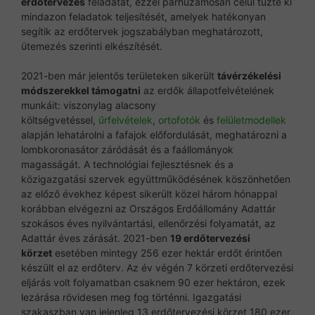
erdőtervezés
feladatát, ezzel párhuzamosan célul tűzte ki
mindazon feladatok teljesítését, amelyek hatékonyan
segítik az erdőtervek jogszabályban meghatározott,
ütemezés szerinti elkészítését.
2021-ben már jelentős területeken sikerült
távérzékelési
módszerekkel támogatni
az erdők állapotfelvételének
munkáit: viszonylag alacsony
költségvetéssel,
űrfelvételek
,
ortofotók
és
felületmodellek
alapján lehatárolni a fafajok előfordulását, meghatározni a
lombkoronasátor záródását és a faállományok
magasságát. A technológiai fejlesztésnek és a
közigazgatási szervek együttműködésének köszönhetően
az előző évekhez képest sikerült közel három hónappal
korábban elvégezni az Országos Erdőállomány Adattár
szokásos éves nyilvántartási, ellenőrzési folyamatát, az
Adattár éves zárását. 2021-ben
19 erdőtervezési
körzet
esetében mintegy 256 ezer hektár erdőt érintően
készült el az erdőterv. Az év végén 7 körzeti erdőtervezési
eljárás volt folyamatban csaknem 90 ezer hektáron, ezek
lezárása rövidesen meg fog történni. Igazgatási
szakaszban van jelenleg 13 erdőtervezési körzet 180 ezer