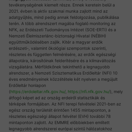
tevékenységének kiemelt része. Ennek keretein belül a
2021. évben is aktív szakmai munka zajlott mind az
adatgyűjtés, mind pedig annak feldolgozása, publikálása
terén. A több alrendszert magába foglaló monitoring az
NFK, az Erdészeti Tudományos Intézet (SOE-ERTI) és a
Nemzeti Élelmiszerlánc-biztonsági Hivatal (NÉBIH)
együttműködésében zajlik. Kitér a magyar erdők
erdészeti-, valamint ökológiai szempontok szerinti,
részletes és független felmérésére, az erdők egészségi
állapotára, károsítóinak felderítésére és a klímaváltozás
vizsgálatára. Mérföldkőnek tekinthető a legnagyobb
alrendszer, a Nemzeti Szisztematikus Erdőleltár (NFI) 10
éves eredményeinek közzététele két nyelven a megújult
Erdőleltár honlapon
(
https://erdoleltar.nfk.gov.hu/
,
https://nfi.nfk.gov.hu/
), mely
átfogó képet ad az ország erdeiről statisztikák és
térképek formájában. Az NFI terepi felvételei 2021-ben az
egész ország területét érintően 1455 mintaponton, a
részletes egészségi állapot felvétel (EVH) további 78
mintaponton zajlott. Az EMMRE előbbiekben említett
legnagyobb alrendszerei európai szintű hálózatokhoz