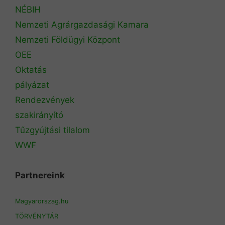
NÉBIH
Nemzeti Agrárgazdasági Kamara
Nemzeti Földügyi Központ
OEE
Oktatás
pályázat
Rendezvények
szakirányító
Tűzgyújtási tilalom
WWF
Partnereink
Magyarorszag.hu
TÖRVÉNYTÁR