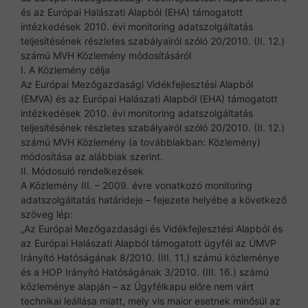
és az Európai Halászati Alapból (EHA) támogatott
intézkedések 2010. évi monitoring adatszolgáltatás
teljesítésének részletes szabályairól szóló 20/2010. (II. 12.)
számú MVH Közlemény módosításáról
I. A Közlemény célja
Az Európai Mezőgazdasági Vidékfejlesztési Alapból
(EMVA) és az Európai Halászati Alapból (EHA) támogatott
intézkedések 2010. évi monitoring adatszolgáltatás
teljesítésének részletes szabályairól szóló 20/2010. (II. 12.)
számú MVH Közlemény (a továbbiakban: Közlemény)
módosítása az alábbiak szerint.
II. Módosuló rendelkezések
A Közlemény III. – 2009. évre vonatkozó monitoring
adatszolgáltatás határideje – fejezete helyébe a következő
szöveg lép:
„Az Európai Mezőgazdasági és Vidékfejlesztési Alapból és
az Európai Halászati Alapból támogatott ügyfél az ÚMVP
Irányító Hatóságának 8/2010. (III. 11.) számú közleménye
és a HOP Irányító Hatóságának 3/2010. (III. 16.) számú
közleménye alapján – az Ügyfélkapu előre nem várt
technikai leállása miatt, mely vis maior esetnek minősül az