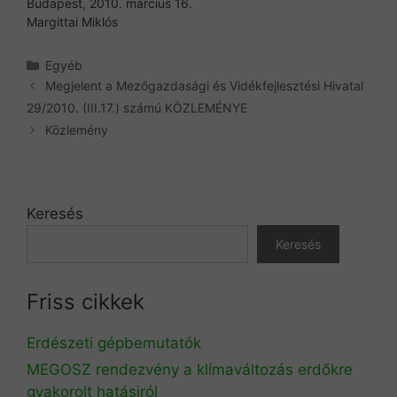
Budapest, 2010. március 16.
Margittai Miklós
Kategória
Egyéb
Megjelent a Mezőgazdasági és Vidékfejlesztési Hivatal
29/2010. (III.17.) számú KÖZLEMÉNYE
Közlemény
Keresés
Keresés
Friss cikkek
Erdészeti gépbemutatók
MEGOSZ rendezvény a klímaváltozás erdőkre
gyakorolt hatásiról