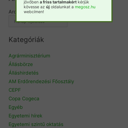
jövőben
a friss tartalmakért
kérjük
kövesse az
új
oldalunkat a
megosz.hu
Archívum
webcímen!
Kategóriák
Agrárminisztérium
Állásbörze
Álláshirdetés
AM Erdőrendezési Főosztály
CEPF
Copa Cogeca
Egyéb
Egyetemi hírek
Egyetemi szintű oktatás