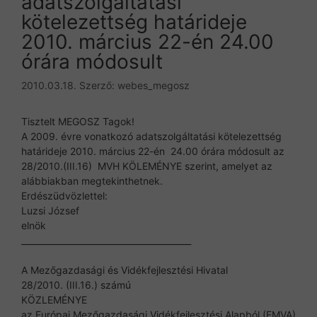
adatszolgáltatási
kötelezettség határideje
2010. március 22-én 24.00
órára módosult
2010.03.18.
Szerző:
webes_megosz
Tisztelt MEGOSZ Tagok!
A 2009. évre vonatkozó adatszolgáltatási kötelezettség
határideje 2010. március 22-én 24.00 órára módosult az
28/2010.(III.16) MVH KÖLEMÉNYE szerint, amelyet az
alábbiakban megtekinthetnek.
Erdészüdvözlettel:
Luzsi József
elnök
________________________________________
A Mezőgazdasági és Vidékfejlesztési Hivatal
28/2010. (III.16.) számú
KÖZLEMÉNYE
az Európai Mezőgazdasági Vidékfejlesztési Alapból (EMVA)