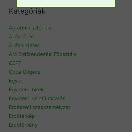
Kategóriák
Agrárminisztérium
Állásbörze
Álláshirdetés
AM Erdőrendezési Főosztály
CEPF
Copa Cogeca
Egyéb
Egyetemi hírek
Egyetemi szintű oktatás
Erdészeti szakszemélyzet
Erdőtérkép
Erdőtörvény