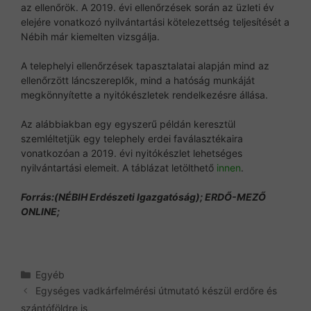
az ellenőrök. A 2019. évi ellenőrzések során az üzleti év
elejére vonatkozó nyilvántartási kötelezettség teljesítését a
Nébih már kiemelten vizsgálja.
A telephelyi ellenőrzések tapasztalatai alapján mind az
ellenőrzött láncszereplők, mind a hatóság munkáját
megkönnyítette a nyitókészletek rendelkezésre állása.
Az alábbiakban egy egyszerű példán keresztül
szemléltetjük egy telephely erdei faválasztékaira
vonatkozóan a 2019. évi nyitókészlet lehetséges
nyilvántartási elemeit. A táblázat letölthető
innen
.
Forrás:(NÉBIH Erdészeti Igazgatóság); ERDŐ-MEZŐ
ONLINE;
Kategória
Egyéb
Egységes vadkárfelmérési útmutató készül erdőre és
szántóföldre is