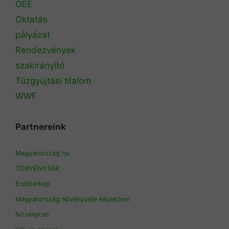
OEE
Oktatás
pályázat
Rendezvények
szakirányító
Tűzgyújtási tilalom
WWF
Partnereink
Magyarorszag.hu
TÖRVÉNYTÁR
Erdőtérkép
Magyarország növényzete képekben
Növénytan