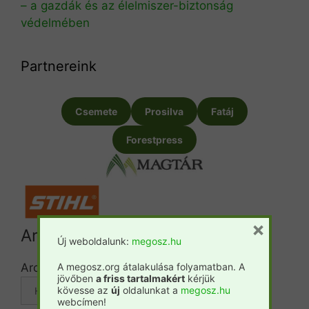
– a gazdák és az élelmiszer-biztonság
védelmében
Partnereink
Csemete
Prosilva
Fatáj
Forestpress
×
Archívum
Új weboldalunk:
megosz.hu
Archívum
A megosz.org átalakulása folyamatban. A
jövőben
a friss tartalmakért
kérjük
kövesse az
új
oldalunkat a
megosz.hu
webcímen!