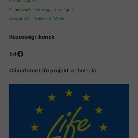
Fák és cserjék
Famatuzsálemek Magyarországon
Magtár Kft - Erdészeti Gépek
Közösségi ikonok
Mail
Facebook
Climaforce Life projekt
weboldala: