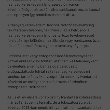
faanyag kereskedelmi lánc szereplő nyomon
követhetőséget biztosító nyilvántartásának részét képezi,
a telephelyen így rendelkezésre kell állnia.
A faanyag kereskedelmi lánchoz tartozó tevékenység
tekintetében telephelynek minősül az a hely, ahol a
faanyag kereskedelmi lánchoz tartozó tevékenységet
folytatják, így különösen az állandó vagy rendszeres üzleti
(üzemi), termelő és szolgáltató tevékenység helye.
Erdőrészletet vagy erdőgazdálkodási tevékenységet
közvetlenül szolgáló földterületet nem kell telephelyként
bejelenteni, amennyiben az oda bejegyzett
erdőgazdálkodó folytat rajta faanyag kereskedelmi
lánchoz tartozó tevékenységet (de annak nyilvántartott
készletét az erdőgazdálkodó összes készletében
szerepeltetni szükséges).
Az üzleti év elejére vonatkozó nyilvántartási kötelezettség
már 2018. évben is fennállt, de a fokozatosság elvét
követve 2018-ban ennek hiánya miatt nem szankcionáltak