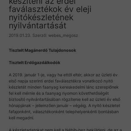
készíteni az erdei
faválasztékok év eleji
nyitókészletének
nyilvántartását
2019.01.23.
Szerző:
webes_megosz
Tisztelt Magánerdő Tulajdonosok
Tisztelt Erdőgazdálkodók
A 2019. január 1-je, vagy ha ettől eltér, akkor az üzleti év
első napja szerinti erdei faválasztékra vonatkozó nyitó
készletét minden faanyag kereskedelmi lánc szereplőnek
fel kell mérnie és a faanyag nyomon követhetőségét
biztosító nyilvántartásában rögzítenie kell az üzleti év első
hónapjának – jellemzően január – végéig. A nyitó készletet
fafajonként, választékonként telephelyenkénti bontásban
kell megadni.
A készletadatokat nem kell a Nébih-hez beküldeni, de az a