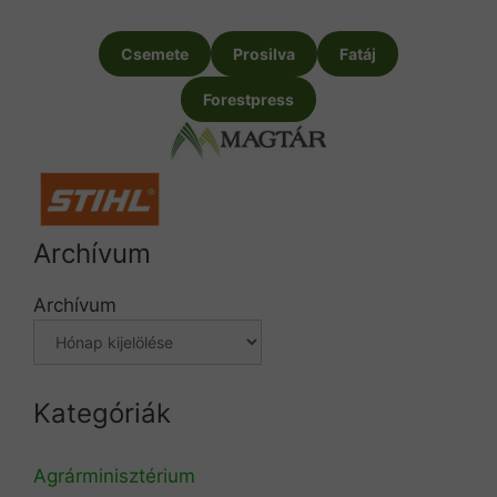
Csemete
Prosilva
Fatáj
Forestpress
Archívum
Archívum
Kategóriák
Agrárminisztérium