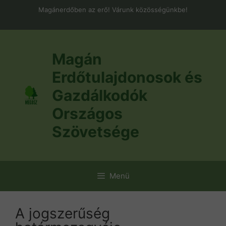
Kilépés
Magánerdőben az erő! Várunk közösségünkbe!
a
tartalomba
Magán
Erdőtulajdonosok és
Gazdálkodók
Országos
Szövetsége
Menü
A jogszerűség