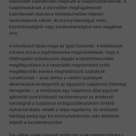
teletűzdelt kísérőlevéllel megküldi a tulajdonostársaknak. A
tulajdonostársak a dörzsölten megfogalmazott
kísérőlevelet elolvasva feltételezhetően teljesen
tanácstalanná válnak, és bizonytalanságuk miatt,
közömbösségből vagy bizalmatlanságból nem reagálnak
arra.
A következő lépés maga az igazi fondorlat. A keletkezett
iratokat azzal a jogértelmezési megközelítéssel, hogy a
földforgalmi szabályozás alapján a többlethasználati
megállapodásra is a használati megosztásról szóló
megállapodás esetére meghatározott szabályok
vonatkoznak – azaz ahhoz a vélelmi szabályok
alkalmazásával elegendő az egyszerű tulajdonosi többségi
támogatás –, a mindössze egy tulajdonos által jegyzett
ajánlattal (szerződéssel) kezdeményezi az erdészeti
hatóságnál a tulajdonos erdőgazdálkodóként történő
nyilvántartásba vételét a teljes ingatlanra. Az erdészeti
hatóság pedig egy kis bizonytalankodás után általában
teljesíti a kezdeményezést.
Így válhat valaki jogosult erdészeti szakszemélyzetként –