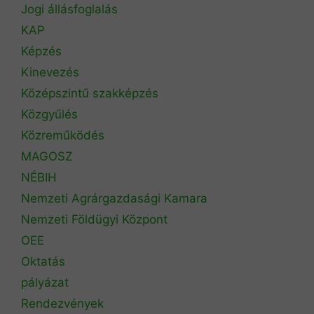
Jogi állásfoglalás
KAP
Képzés
Kinevezés
Középszintű szakképzés
Közgyűlés
Közreműködés
MAGOSZ
NÉBIH
Nemzeti Agrárgazdasági Kamara
Nemzeti Földügyi Központ
OEE
Oktatás
pályázat
Rendezvények