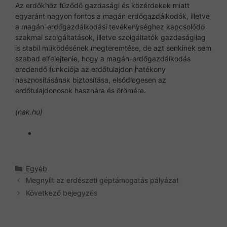
Az erdőkhöz fűződő gazdasági és közérdekek miatt
egyaránt nagyon fontos a magán erdőgazdálkodók, illetve
a magán-erdőgazdálkodási tevékenységhez kapcsolódó
szakmai szolgáltatások, illetve szolgáltatók gazdaságilag
is stabil működésének megteremtése, de azt senkinek sem
szabad elfelejtenie, hogy a magán-erdőgazdálkodás
eredendő funkciója az erdőtulajdon hatékony
hasznosításának biztosítása, elsődlegesen az
erdőtulajdonosok hasznára és örömére.
(nak.hu)
Kategória
Egyéb
Megnyílt az erdészeti géptámogatás pályázat
Következő bejegyzés