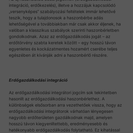
integráció, erdőkezelés), illetve a hozzájuk kapcsolódó
„versenyképes” szabályozási feltételek immár lehetővé
teszik, hogy a tulajdonosok a haszonbérbe adás
lehetőségével a továbbiakban már csak akkor éljenek, ha
valóban a klasszikus szabályok szerinti haszonbérletben
gondolkodnak. Azaz az erdőgazdálkodás jogát – az
erdőtörvény szabta keretek között – egy hosszú távon
egyenletes és kockázatmentes hozamért cserébe teljes
egészében át kívánják adni a haszonbérlő részére.
Erdőgazdálkodási integráció
Az erdőgazdálkodási integrátori jogcím sok tekintetben
hasonlít az erdőgazdálkodási haszonbérlethez. A
különbségek elsősorban arra vezethetőek vissza, hogy az
erdőgazdálkodási integrátorok várhatóan lényegesen
nagyobb erdőterületen gazdálkodnak majd, amelyen
hosszú távon kiegyenlítettebb, eredményesebb és
hatékonyabb erdőgazdálkodás folytatható. Ez kihatással