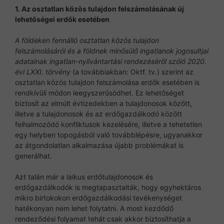
1. Az osztatlan közös tulajdon felszámolásának új
lehetőségei erdők esetében
A földeken fennálló osztatlan közös tulajdon
felszámolásáról és a földnek minősülő ingatlanok jogosultjai
adatainak ingatlan-nyilvántartási rendezéséről szóló 2020.
évi LXXI. törvény
(a továbbiakban: Oktf. tv.) szerint az
osztatlan közös tulajdon felszámolása erdők esetében is
rendkívüli módon leegyszerűsödhet. Ez lehetőséget
biztosít az elmúlt évtizedekben a tulajdonosok között,
illetve a tulajdonosok és az erdőgazdálkodó között
felhalmozódó konfliktusok kezelésére, illetve a tehetetlen
egy helyben topogásból való továbblépésre, ugyanakkor
az átgondolatlan alkalmazása újabb problémákat is
generálhat.
Azt talán már a laikus erdőtulajdonosok és
erdőgazdálkodók is megtapasztalták, hogy egyhektáros
mikro birtokokon erdőgazdálkodási tevékenységet
hatékonyan nem lehet folytatni. A most kezdődő
rendeződési folyamat tehát csak akkor biztosíthatja a