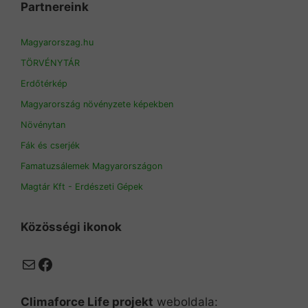
Partnereink
Magyarorszag.hu
TÖRVÉNYTÁR
Erdőtérkép
Magyarország növényzete képekben
Növénytan
Fák és cserjék
Famatuzsálemek Magyarországon
Magtár Kft - Erdészeti Gépek
Közösségi ikonok
Mail
Facebook
Climaforce Life projekt
weboldala: