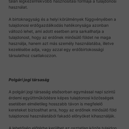
talán legkézenfekvőbb hasznosítási formája a tulajdonosi
használat.
A birtoknagyság és a helyi körülmények függvényében a
tulajdonosi erdőgazdálkodás hatékonysága azonban
változó lehet, ami adott esetben arra sarkallhatja a
tulajdonost, hogy az erdőnek minősülő földet ne maga
használja, hanem azt más személy használatába, illetve
kezelésébe adja, vagy azzal egy erdőbirtokossági
társulathoz csatlakozzon.
Polgári jogi társaság
A polgári jogi társaság elsősorban egymással napi szintű
érdemi együttműködésre képes tulajdonosi közösségek
esetében elméletileg hosszabb távon is megfelelő
kereteket biztosíthat arra, hogy az erdőnek minősülő föld
tulajdonosi használatából fakadó előnyöket kihasználják.
A lehetőség előtérbe kerülhet az osztatlan közös tulajdon