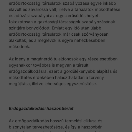
erdőbirtokossági társulatok szabályozása egyre inkább
elavult és zavarossá vált, illetve a társulatok működtetése
és adózási szabályai az egyszerűsödés helyett
fokozatosan a gazdasági társaságok szabályozásának
szintjére bonyolódott. Emiatt egy idő után újabb
erdőbirtokossági társulatok már csak szórványosan
alakultak, és a meglévők is egyre nehézkesebben
működnek.
Az igény a magánerdő tulajdonosok egy része esetében
ugyanakkor továbbra is megvan a társult
erdőgazdálkodásra, ezért a gördülékenyebb alapítás és
működtetés érdekében halaszthatatlan a törvény
megújítása, illetve lehetséges egyszerűsítése.
Erdőgazdálkodási haszonbérlet
Az erdőgazdálkodás hosszú termelési ciklusa és
bizonytalan tervezhetősége, és így a haszonbér