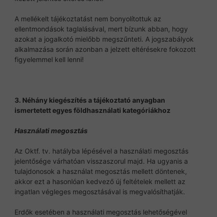
A mellékelt tájékoztatást nem bonyolítottuk az
ellentmondások taglalásával, mert bízunk abban, hogy
azokat a jogalkotó mielőbb megszűnteti. A jogszabályok
alkalmazása során azonban a jelzett eltérésekre fokozott
figyelemmel kell lenni!
3. Néhány kiegészítés a tájékoztató anyagban
ismertetett egyes földhasználati kategóriákhoz
Használati megosztás
Az Oktf. tv. hatályba lépésével a használati megosztás
jelentősége várhatóan visszaszorul majd. Ha ugyanis a
tulajdonosok a használat megosztás mellett döntenek,
akkor ezt a hasonlóan kedvező új feltételek mellett az
ingatlan végleges megosztásával is megvalósíthatják.
Erdők esetében a használati megosztás lehetőségével