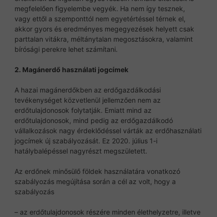
megfelelően figyelembe vegyék. Ha nem így tesznek,
vagy ettől a szemponttól nem egyetértéssel térnek el,
akkor gyors és eredményes megegyezések helyett csak
parttalan vitákra, méltánytalan megosztásokra, valamint
bírósági perekre lehet számítani.
2. Magánerdő használati jogcímek
A hazai magánerdőkben az erdőgazdálkodási
tevékenységet közvetlenül jellemzően nem az
erdőtulajdonosok folytatják. Emiatt mind az
erdőtulajdonosok, mind pedig az erdőgazdálkodó
vállalkozások nagy érdeklődéssel várták az erdőhasználati
jogcímek új szabályozását. Ez 2020. július 1-i
hatálybalépéssel nagyrészt megszületett.
Az erdőnek minősülő földek használatára vonatkozó
szabályozás megújítása során a cél az volt, hogy a
szabályozás
– az erdőtulajdonosok részére minden élethelyzetre, illetve