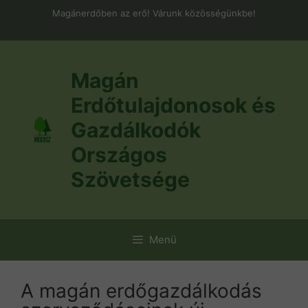
Kilépés
Magánerdőben az erő! Várunk közösségünkbe!
a
tartalomba
Magán
Erdőtulajdonosok és
Gazdálkodók
Országos
Szövetsége
Menü
A magán erdőgazdálkodás