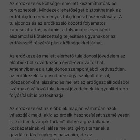
Az erdőkezelés költségei emellett kiszámíthatóak és
tervezhetőek. Mindezek lehetőséget biztosíthatnak az
erdőtulajdon eredményes tulajdonosi hasznosítására. A
tulajdonos és az erdőkezelő közötti folyamatos
kapcsolattartás, valamint a folyamatos évenkénti
elszámolási kötelezettség teljesítése ugyanakkor az
erdőkezelő részéről plusz költségekkel járhat.
Az erdőkezelés mellett elérhető tulajdonosi jövedelem az
előbbiekből következően évről-évre változhat.
Amennyiben ez a tulajdonos szempontjából kedvezőtlen,
az erdőkezelő kapcsolt pénzügyi szolgáltatással,
időszakonkénti elszámolás mellett az erdőgazdálkodásból
származó változó tulajdonosi jövedelmek kiegyenlítettebb
folyósítását is biztosíthatja.
Az erdőkezelést az előbbiek alapján várhatóan azok
választják majd, akik az erdeik hasznosítását személyesen
is „kézben kívánják tartani”, illetve a gazdálkodás
kockázatainak vállalása mellett igényt tartanak a
gazdálkodás tényleges hasznaira, de az