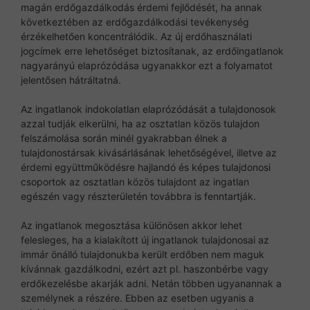
magán erdőgazdálkodás érdemi fejlődését, ha annak
következtében az erdőgazdálkodási tevékenység
érzékelhetően koncentrálódik. Az új erdőhasználati
jogcímek erre lehetőséget biztosítanak, az erdőingatlanok
nagyarányú elaprózódása ugyanakkor ezt a folyamatot
jelentősen hátráltatná.
Az ingatlanok indokolatlan elaprózódását a tulajdonosok
azzal tudják elkerülni, ha az osztatlan közös tulajdon
felszámolása során minél gyakrabban élnek a
tulajdonostársak kivásárlásának lehetőségével, illetve az
érdemi együttműködésre hajlandó és képes tulajdonosi
csoportok az osztatlan közös tulajdont az ingatlan
egészén vagy részterületén továbbra is fenntartják.
Az ingatlanok megosztása különösen akkor lehet
felesleges, ha a kialakított új ingatlanok tulajdonosai az
immár önálló tulajdonukba került erdőben nem maguk
kívánnak gazdálkodni, ezért azt pl. haszonbérbe vagy
erdőkezelésbe akarják adni. Netán többen ugyanannak a
személynek a részére. Ebben az esetben ugyanis a