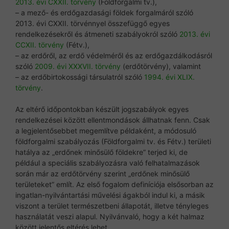
2013. évi CXXII. törvény
(Földforgalmi tv.),
– a mező- és erdőgazdasági földek forgalmáról szóló
2013. évi CXXII. törvénnyel összefüggő egyes
rendelkezésekről és átmeneti szabályokról szóló
2013. évi
CCXII. törvény
(Fétv.),
– az erdőről, az erdő védelméről és az erdőgazdálkodásról
szóló
2009. évi XXXVII. törvény
(erdőtörvény), valamint
– az erdőbirtokossági társulatról szóló
1994. évi XLIX.
törvény
.
Az eltérő időpontokban készült jogszabályok egyes
rendelkezései között ellentmondások állhatnak fenn. Csak
a legjelentősebbet megemlítve példaként, a módosuló
földforgalmi szabályozás (Földforgalmi tv. és Fétv.) területi
hatálya az „erdőnek minősülő földekre” terjed ki, de
például a speciális szabályozásra való felhatalmazások
során már az erdőtörvény szerint „erdőnek minősülő
területeket” említ. Az első fogalom definíciója elsősorban az
ingatlan-nyilvántartási művelési ágakból indul ki, a másik
viszont a terület természetbeni állapotát, illetve tényleges
használatát veszi alapul. Nyilvánvaló, hogy a két halmaz
között jelentős eltérés lehet.