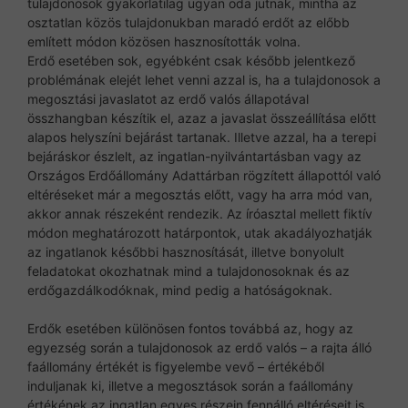
tulajdonosok gyakorlatilag ugyan oda jutnak, mintha az
osztatlan közös tulajdonukban maradó erdőt az előbb
említett módon közösen hasznosították volna.
Erdő esetében sok, egyébként csak később jelentkező
problémának elejét lehet venni azzal is, ha a tulajdonosok a
megosztási javaslatot az erdő valós állapotával
összhangban készítik el, azaz a javaslat összeállítása előtt
alapos helyszíni bejárást tartanak. Illetve azzal, ha a terepi
bejáráskor észlelt, az ingatlan-nyilvántartásban vagy az
Országos Erdőállomány Adattárban rögzített állapottól való
eltéréseket már a megosztás előtt, vagy ha arra mód van,
akkor annak részeként rendezik. Az íróasztal mellett fiktív
módon meghatározott határpontok, utak akadályozhatják
az ingatlanok későbbi hasznosítását, illetve bonyolult
feladatokat okozhatnak mind a tulajdonosoknak és az
erdőgazdálkodóknak, mind pedig a hatóságoknak.
Erdők esetében különösen fontos továbbá az, hogy az
egyezség során a tulajdonosok az erdő valós – a rajta álló
faállomány értékét is figyelembe vevő – értékéből
induljanak ki, illetve a megosztások során a faállomány
értékének az ingatlan egyes részein fennálló eltéréseit is