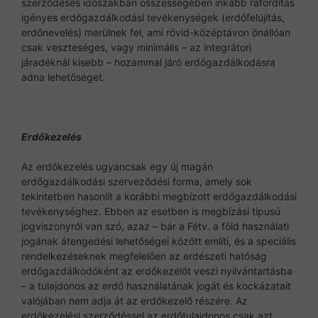
szerződéses időszakban összességében inkább ráfordítás
igényes erdőgazdálkodási tevékenységek (erdőfelújítás,
erdőnevelés) merülnek fel, ami rövid-középtávon önállóan
csak veszteséges, vagy minimális – az integrátori
járadéknál kisebb – hozammal járó erdőgazdálkodásra
adna lehetőséget.
Erdőkezelés
Az erdőkezelés ugyancsak egy új magán
erdőgazdálkodási szerveződési forma, amely sok
tekintetben hasonlít a korábbi megbízott erdőgazdálkodási
tevékenységhez. Ebben az esetben is megbízási típusú
jogviszonyról van szó, azaz – bár a Fétv. a föld használati
jogának átengedési lehetőségei között említi, és a speciális
rendelkezéseknek megfelelően az erdészeti hatóság
erdőgazdálkodóként az erdőkezelőt veszi nyilvántartásba
– a tulajdonos az erdő használatának jogát és kockázatait
valójában nem adja át az erdőkezelő részére. Az
erdőkezelési szerződéssel az erdőtulajdonos csak azt