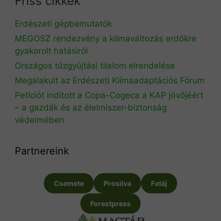
Friss cikkek
Erdészeti gépbemutatók
MEGOSZ rendezvény a klímaváltozás erdőkre
gyakorolt hatásiról
Országos tűzgyújtási tilalom elrendelése
Megalakult az Erdészeti Klímaadaptációs Fórum
Petíciót indított a Copa-Cogeca a KAP jövőjéért
– a gazdák és az élelmiszer-biztonság
védelmében
Partnereink
Csemete
Prosilva
Fatáj
Forestpress