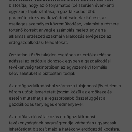
biztosítja, hogy az ő folyamatos (célszerűen évenkénti
egyszeri) tájékoztatása, a gazdálkodás főbb
paramétereire vonatkozó döntéseinek kikérése, az
esetleges személyes közreműködése, valamint a részére
történő korrekt anyagi elszámolás mellett egy arra
alkalmas erdészeti szakmai vállalkozás elvégezze az
erdőgazdálkodási feladatokat.
Osztatlan közös tulajdon esetében az erdőkezelésbe
adással az erdőtulajdonosok egyben a gazdálkodási
tevékenység tekintetében az egyszemélyi formális
képviseletüket is biztosítani tudják.
Az erdőgazdálkodásból származó tulajdonosi jövedelem a
három utóbb ismertetett jogcím közül az erdőkezelés
esetén mutathatja a legszorosabb összefüggést a
gazdálkodás tényleges eredményével.
Az erdőkezelő vállalkozás erdőgazdálkodási
tevékenységének nagyságrendje várhatóan ugyancsak
lehetőséget biztosít majd a hatékony erdőgazdálkodásra.