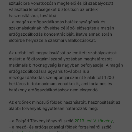
szituációra vonatkozóan megfelelő és jól szabályozott
választási lehetőségeket biztosítson az erdeik
hasznosítására, továbbá
– a magán erdőgazdálkodás hatékonyságának és
szakmaiságának növelése céljából elősegítse a magán
erdőgazdálkodás koncentrációját, illetve annak során
előtérbe helyezze a szakmai vállalkozásokat.
Az utóbbi cél megvalósulását az említett szabályozások
mellett a földforgalmi szabályozásban meghatározott
maximális birtoknagyság is nagyban befolyásolja. A magán
erdőgazdálkodásra ugyanis továbbra is a
mezőgazdálkodás szempontjai szerint kialakított 1200
hektáros birtokmaximum vonatkozik, ami tartamos és
hatékony erdőgazdálkodáshoz nem elegendő.
Az erdőnek minősülő földek használatát, hasznosítását az
alábbi törvények együttesen határozzák meg:
– a Polgári Törvénykönyvről szóló
2013. évi V. törvény
,
– a mező- és erdőgazdasági földek forgalmáról szóló