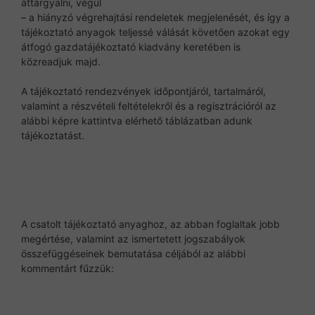
áttárgyalni, végül
– a hiányzó végrehajtási rendeletek megjelenését, és így a
tájékoztató anyagok teljessé válását követően azokat egy
átfogó gazdatájékoztató kiadvány keretében is
közreadjuk majd.
A tájékoztató rendezvények időpontjáról, tartalmáról,
valamint a részvételi feltételekről és a regisztrációról az
alábbi képre kattintva elérhető táblázatban adunk
tájékoztatást.
A csatolt tájékoztató anyaghoz, az abban foglaltak jobb
megértése, valamint az ismertetett jogszabályok
összefüggéseinek bemutatása céljából az alábbi
kommentárt fűzzük: