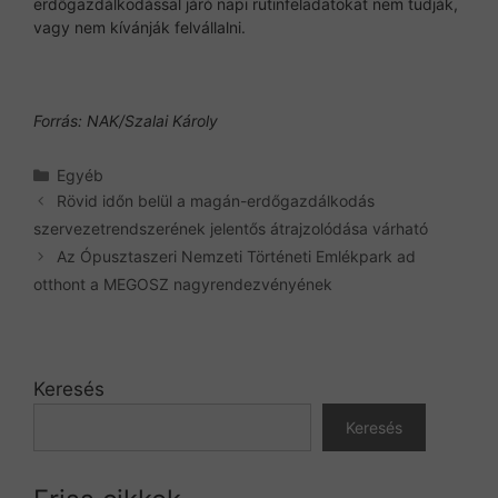
erdőgazdálkodással járó napi rutinfeladatokat nem tudják,
vagy nem kívánják felvállalni.
Forrás: NAK/Szalai Károly
Kategória
Egyéb
Rövid időn belül a magán-erdőgazdálkodás
szervezetrendszerének jelentős átrajzolódása várható
Az Ópusztaszeri Nemzeti Történeti Emlékpark ad
otthont a MEGOSZ nagyrendezvényének
Keresés
Keresés