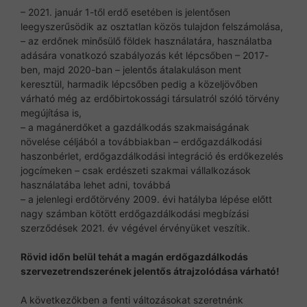
– 2021. január 1-től erdő esetében is jelentősen
leegyszerűsödik az osztatlan közös tulajdon felszámolása,
– az erdőnek minősülő földek használatára, használatba
adására vonatkozó szabályozás két lépcsőben – 2017-
ben, majd 2020-ban – jelentős átalakuláson ment
keresztül, harmadik lépcsőben pedig a közeljövőben
várható még az erdőbirtokossági társulatról szóló törvény
megújítása is,
– a magánerdőket a gazdálkodás szakmaiságának
növelése céljából a továbbiakban – erdőgazdálkodási
haszonbérlet, erdőgazdálkodási integráció és erdőkezelés
jogcímeken – csak erdészeti szakmai vállalkozások
használatába lehet adni, továbbá
– a jelenlegi erdőtörvény 2009. évi hatályba lépése előtt
nagy számban kötött erdőgazdálkodási megbízási
szerződések 2021. év végével érvényüket veszítik.
Rövid időn belül tehát a magán erdőgazdálkodás
szervezetrendszerének jelentős átrajzolódása várható!
A következőkben a fenti változásokat szeretnénk