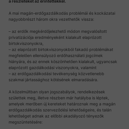
a részleteket az érintettekkel.
A mai magán-erdőgazdálkodás problémái és kockázatai
nagyobbrészt három okra vezethetők vissza:
– az erdők megkérdőjelezhető módon megvalósított
privatizációja eredményeként kialakult elaprózott
birtokviszonyokra,
– az elaprózott birtokviszonyokból fakadó problémákat
megfelelően ellensúlyozó erdőhasználati jogcímek
hiányára, és az ennek köszönhetően kialakult, ugyancsak
elaprózott gazdálkodási viszonyokra, valamint
– az erdőgazdálkodási tevékenység közvetlenebb
szakmai jártassághoz kötésének elmaradására.
A közelmúltban olyan jogszabályok, rendelkezések
születtek meg, illetve részben már hatályba is léptek,
amelyek merőben új kereteket határoznak meg a magán
erdőgazdálkodás szerveződési lehetőségeire, és talán
lehetőséget adnak az előbbi akadályozó tényezők
megszüntetésére: