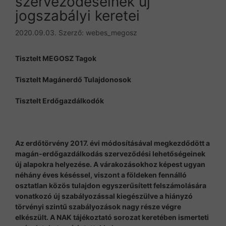
szerveződéseinek új
jogszabályi keretei
2020.09.03.
Szerző:
webes_megosz
Tisztelt MEGOSZ Tagok
Tisztelt Magánerdő Tulajdonosok
Tisztelt Erdőgazdálkodók
Az erdőtörvény 2017. évi módosításával megkezdődött a
magán-erdőgazdálkodás szerveződési lehetőségeinek
új alapokra helyezése. A várakozásokhoz képest ugyan
néhány éves késéssel, viszont a földeken fennálló
osztatlan közös tulajdon egyszerűsített felszámolására
vonatkozó új szabályozással kiegészülve a hiányzó
törvényi szintű szabályozások nagy része végre
elkészült. A NAK tájékoztató sorozat keretében ismerteti