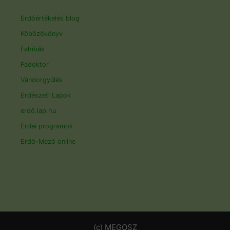
Erdőértékelés blog
Köbözőkönyv
Fahibák
Fadoktor
Vándorgyűlés
Erdészeti Lapok
erdő.lap.hu
Erdei programok
Erdő-Mező online
(c) MEGOSZ