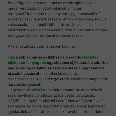
összefüggéseiben bemutatni az erdőtulajdonosok, a
magán-erdőgazdálkodók valamint a magán
erdőgazdálkodásban tevékenykedő jogi tanácsadók és
erdészeti szakirányítók részére. Annak érdekében, hogy a
változásokra mindenki időben felkészülhessen, és a
változások a jogalkotó szándékai szerint valóban a magán
erdőgazdálkodás fejlődését eredményezzék.
A tájékoztatásra több lépésben kerül sor:
–
az alábbiakban és a cikkhez kapcsolódó
részletes
tájékoztató anyagban
egy előzetes tájékoztatást adunk a
magán erdőgazdálkodás szerveződéseit meghatározó
új szabályozásról
(osztatlan közös tulajdon
elszámolásának új lehetőségei erdők esetében; magánerdő
használati jogcímek),
– egy
korábbi cikkünkben
már bemutattuk az erdészeti
szakirányításra vonatkozó szabályozás változásait,
– 2020. szeptember elejétől kezdődően az új szabályozást
személyes és online tájékoztató rendezvények keretében
igyekszünk az érintettek széles körével ismertetni, illetve