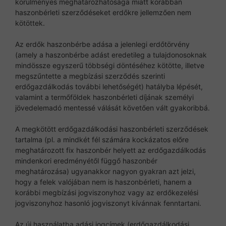
körülményes meghatározhatósága miatt korábban
haszonbérleti szerződéseket erdőkre jellemzően nem
kötöttek.
Az erdők haszonbérbe adása a jelenlegi erdőtörvény
(amely a haszonbérbe adást eredetileg a tulajdonosoknak
mindössze egyszerű többségi döntéséhez kötötte, illetve
megszűntette a megbízási szerződés szerinti
erdőgazdálkodás további lehetőségét) hatályba lépését,
valamint a termőföldek haszonbérleti díjának személyi
jövedelemadó mentessé válását követően vált gyakoribbá.
A megkötött erdőgazdálkodási haszonbérleti szerződések
tartalma (pl. a mindkét fél számára kockázatos előre
meghatározott fix haszonbér helyett az erdőgazdálkodás
mindenkori eredményétől függő haszonbér
meghatározása) ugyanakkor nagyon gyakran azt jelzi,
hogy a felek valójában nem is haszonbérleti, hanem a
korábbi megbízási jogviszonyhoz vagy az erdőkezelési
jogviszonyhoz hasonló jogviszonyt kívánnak fenntartani.
Az új használatba adási jogcímek (erdőgazdálkodási