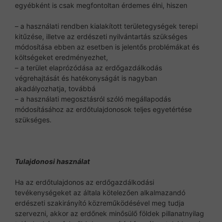
egyébként is csak megfontoltan érdemes élni, hiszen
– a használati rendben kialakított területegységek terepi
kitűzése, illetve az erdészeti nyilvántartás szükséges
módosítása ebben az esetben is jelentős problémákat és
költségeket eredményezhet,
– a terület elaprózódása az erdőgazdálkodás
végrehajtását és hatékonyságát is nagyban
akadályozhatja, továbbá
– a használati megosztásról szóló megállapodás
módosításához az erdőtulajdonosok teljes egyetértése
szükséges.
Tulajdonosi használat
Ha az erdőtulajdonos az erdőgazdálkodási
tevékenységeket az általa kötelezően alkalmazandó
erdészeti szakirányító közreműködésével meg tudja
szervezni, akkor az erdőnek minősülő földek pillanatnyilag