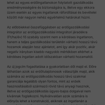
lehet az egyes erdőingatlanokon folytatott gazdálkodás
eredményességére és biztonságára is, illetve egy ekkora
üzem esetén az egyes ingatlanok ráfordításai és bevételei
között már nagyon nehéz egyértelmű határokat húzni.
Az előbbiekkel összefüggésben az erdőgazdálkodási
integrátor az erdőgazdálkodási integrátori járadékra
(Ft/ha/év) fő szabály szerint nem a kérdéses ingatlanon,
hanem a teljes gazdálkodási területén várható hosszú távú
hozamok alapján tesz ajánlatot, ami így akár pozitív, akár
negatív irányban kisebb-nagyobb mértékben eltérhet a
kérdéses ingatlan adott időszakban várható hozamaitól.
Az új jogcím fogadtatása a gyakorlatban dől majd el. Előre
láthatóan azok az erdőtulajdonosok választják majd, akik
számára az erdőgazdálkodás hosszú távú szakmai
garanciája legalább olyan fontos, mint az erdeik
hasznosításából származó rövid távú anyagi hasznok,
illetve az erdőgazdálkodás ügyes-bajos dolgaival nem
kívánnak foglalkozni. Nyilvánvalóan azok számára is
előnyös lehet a konstrukció, akiknek az ingatlanán a