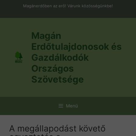
Kilépés
Magánerdőben az erő! Várunk közösségünkbe!
a
tartalomba
Magán
Erdőtulajdonosok és
Gazdálkodók
Országos
Szövetsége
Menü
A megállapodást követő