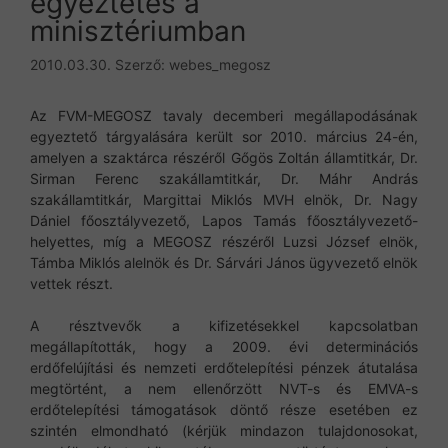
egyeztetés a
minisztériumban
2010.03.30.
Szerző:
webes_megosz
Az FVM-MEGOSZ tavaly decemberi megállapodásának
egyeztető tárgyalására került sor 2010. március 24-én,
amelyen a szaktárca részéről Gőgös Zoltán államtitkár, Dr.
Sirman Ferenc szakállamtitkár, Dr. Máhr András
szakállamtitkár, Margittai Miklós MVH elnök, Dr. Nagy
Dániel főosztályvezető, Lapos Tamás főosztályvezető-
helyettes, míg a MEGOSZ részéről Luzsi József elnök,
Támba Miklós alelnök és Dr. Sárvári János ügyvezető elnök
vettek részt.
A résztvevők a kifizetésekkel kapcsolatban
megállapították, hogy a 2009. évi determinációs
erdőfelújítási és nemzeti erdőtelepítési pénzek átutalása
megtörtént, a nem ellenőrzött NVT-s és EMVA-s
erdőtelepítési támogatások döntő része esetében ez
szintén elmondható (kérjük mindazon tulajdonosokat,