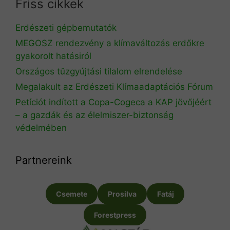
Friss cikkek
Erdészeti gépbemutatók
MEGOSZ rendezvény a klímaváltozás erdőkre
gyakorolt hatásiról
Országos tűzgyújtási tilalom elrendelése
Megalakult az Erdészeti Klímaadaptációs Fórum
Petíciót indított a Copa-Cogeca a KAP jövőjéért
– a gazdák és az élelmiszer-biztonság
védelmében
Partnereink
Csemete
Prosilva
Fatáj
Forestpress