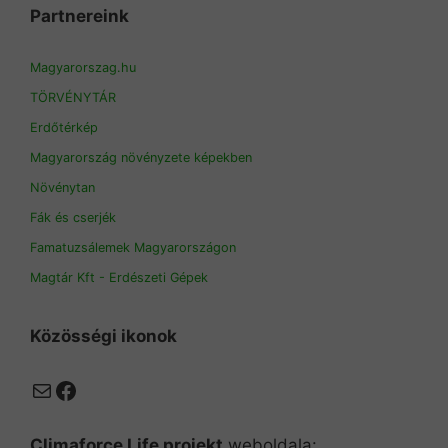
Partnereink
Magyarorszag.hu
TÖRVÉNYTÁR
Erdőtérkép
Magyarország növényzete képekben
Növénytan
Fák és cserjék
Famatuzsálemek Magyarországon
Magtár Kft - Erdészeti Gépek
Közösségi ikonok
Mail
Facebook
Climaforce Life projekt
weboldala: