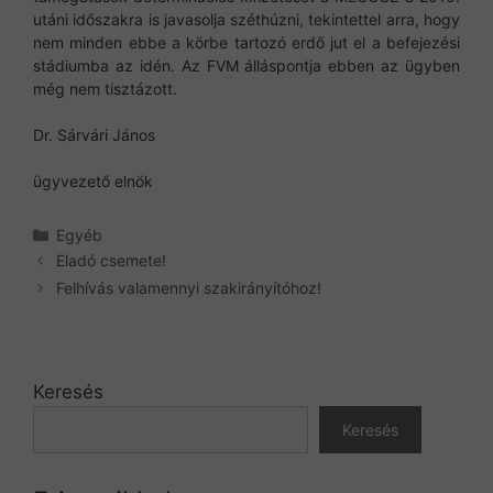
utáni időszakra is javasolja széthúzni, tekintettel arra, hogy
nem minden ebbe a körbe tartozó erdő jut el a befejezési
stádiumba az idén. Az FVM álláspontja ebben az ügyben
még nem tisztázott.
Dr. Sárvári János
ügyvezető elnök
Kategória
Egyéb
Eladó csemete!
Felhívás valamennyi szakirányítóhoz!
Keresés
Keresés