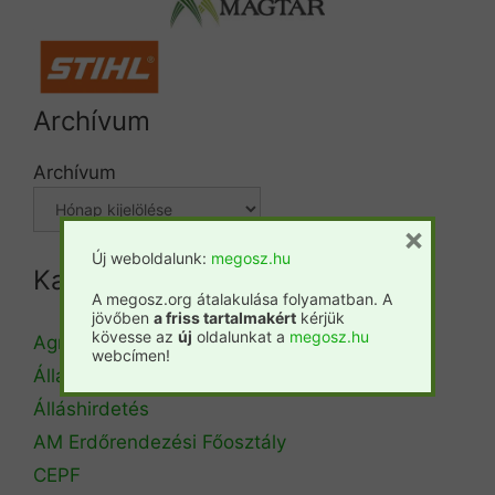
Archívum
Archívum
×
Új weboldalunk:
megosz.hu
Kategóriák
A megosz.org átalakulása folyamatban. A
jövőben
a friss tartalmakért
kérjük
kövesse az
új
oldalunkat a
megosz.hu
Agrárminisztérium
webcímen!
Állásbörze
Álláshirdetés
AM Erdőrendezési Főosztály
CEPF