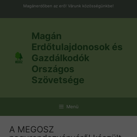
Kilépés
Magánerdőben az erő! Várunk közösségünkbe!
a
tartalomba
Magán
Erdőtulajdonosok és
Gazdálkodók
Országos
Szövetsége
Menü
A MEGOSZ