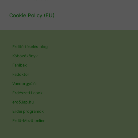
Cookie Policy (EU)
Erdőértékelés blog
Köbözőkönyv
Fahibák
Fadoktor
Vándorgyűlés
Erdészeti Lapok
erdő.lap.hu
Erdei programok
Erdő-Mező online