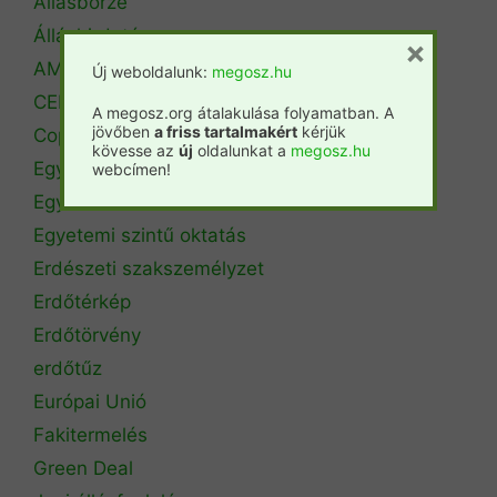
Állásbörze
Álláshirdetés
×
AM Erdőrendezési Főosztály
Új weboldalunk:
megosz.hu
CEPF
A megosz.org átalakulása folyamatban. A
jövőben
a friss tartalmakért
kérjük
Copa Cogeca
kövesse az
új
oldalunkat a
megosz.hu
Egyéb
webcímen!
Egyetemi hírek
Egyetemi szintű oktatás
Erdészeti szakszemélyzet
Erdőtérkép
Erdőtörvény
erdőtűz
Európai Unió
Fakitermelés
Green Deal