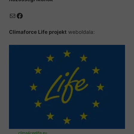
Mail
Facebook
Climaforce Life projekt
weboldala:
clima4ceelife.eu