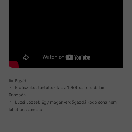
Kategória
Egyéb
Erdészeket tüntettek ki az 1956-os forradalom
ünnepén
Luzsi József: Egy magán-erdőgazdálkodó soha nem
lehet pesszimista