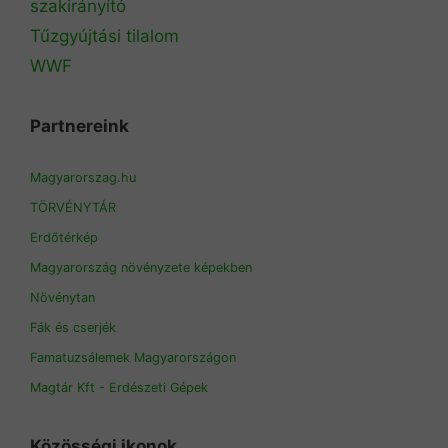
szakirányító
Tűzgyújtási tilalom
WWF
Partnereink
Magyarorszag.hu
TÖRVÉNYTÁR
Erdőtérkép
Magyarország növényzete képekben
Növénytan
Fák és cserjék
Famatuzsálemek Magyarországon
Magtár Kft - Erdészeti Gépek
Közösségi ikonok