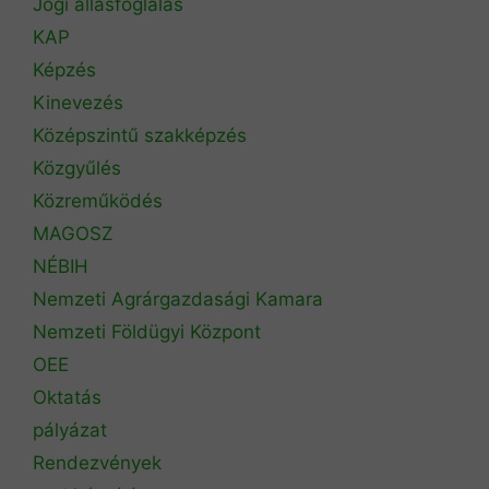
Jogi állásfoglalás
KAP
Képzés
Kinevezés
Középszintű szakképzés
Közgyűlés
Közreműködés
MAGOSZ
NÉBIH
Nemzeti Agrárgazdasági Kamara
Nemzeti Földügyi Központ
OEE
Oktatás
pályázat
Rendezvények