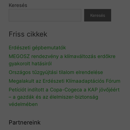
Keresés
Keresés
Friss cikkek
Erdészeti gépbemutatók
MEGOSZ rendezvény a klímaváltozás erdőkre
gyakorolt hatásiról
Országos tűzgyújtási tilalom elrendelése
Megalakult az Erdészeti Klímaadaptációs Fórum
Petíciót indított a Copa-Cogeca a KAP jövőjéért
– a gazdák és az élelmiszer-biztonság
védelmében
Partnereink