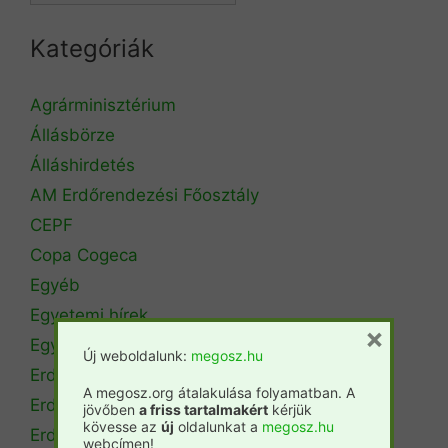
Kategóriák
Agrárminisztérium
Állásbörze
Álláshirdetés
AM Erdőrendezési Főosztály
CEPF
Copa Cogeca
Egyéb
Egyetemi hírek
×
Egyetemi szintű oktatás
Új weboldalunk:
megosz.hu
Erdészeti szakszemélyzet
A megosz.org átalakulása folyamatban. A
Erdőtérkép
jövőben
a friss tartalmakért
kérjük
kövesse az
új
oldalunkat a
megosz.hu
Erdőtörvény
webcímen!