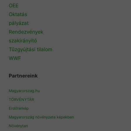
OEE
Oktatás
pályázat
Rendezvények
szakirányító
Tűzgyújtási tilalom
WWF
Partnereink
Magyarorszag.hu
TÖRVÉNYTÁR
Erdőtérkép
Magyarország növényzete képekben
Növénytan