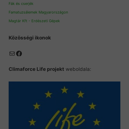
Fák és cserjék
Famatuzsálemek Magyarországon
Magtár Kft - Erdészeti Gépek
Közösségi ikonok
Mail
Facebook
Climaforce Life projekt
weboldala: