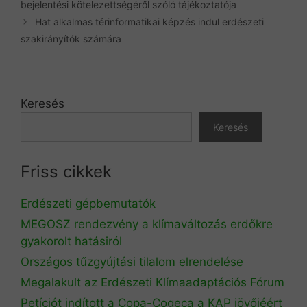
bejelentési kötelezettségéről szóló tájékoztatója
Hat alkalmas térinformatikai képzés indul erdészeti
szakirányítók számára
Keresés
Keresés
Friss cikkek
Erdészeti gépbemutatók
MEGOSZ rendezvény a klímaváltozás erdőkre
gyakorolt hatásiról
Országos tűzgyújtási tilalom elrendelése
Megalakult az Erdészeti Klímaadaptációs Fórum
Petíciót indított a Copa-Cogeca a KAP jövőjéért