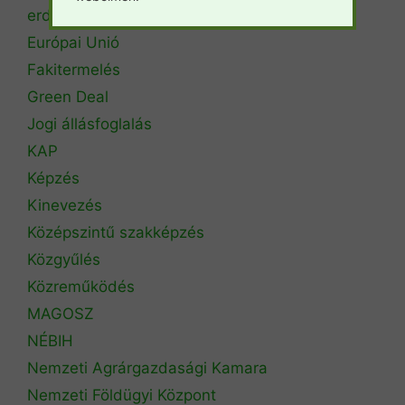
erdőtűz
Európai Unió
Fakitermelés
Green Deal
Jogi állásfoglalás
KAP
Képzés
Kinevezés
Középszintű szakképzés
Közgyűlés
Közreműködés
MAGOSZ
NÉBIH
Nemzeti Agrárgazdasági Kamara
Nemzeti Földügyi Központ