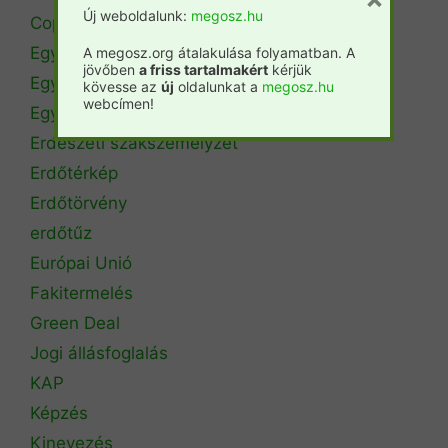
Új weboldalunk:
megosz.hu
Copa Cogeca
Egyéb
A megosz.org átalakulása folyamatban. A
jövőben
a friss tartalmakért
kérjük
Egyetemi hírek
kövesse az
új
oldalunkat a
megosz.hu
webcímen!
Egyetemi szintű oktatás
Erdészeti szakszemélyzet
Erdőtérkép
Erdőtörvény
erdőtűz
Európai Unió
Fakitermelés
Green Deal
Jogi állásfoglalás
KAP
Képzés
Kinevezés