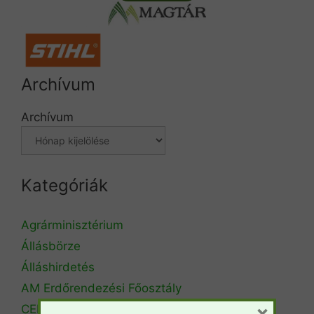
Archívum
Archívum
Kategóriák
Agrárminisztérium
Állásbörze
Álláshirdetés
AM Erdőrendezési Főosztály
×
CEPF