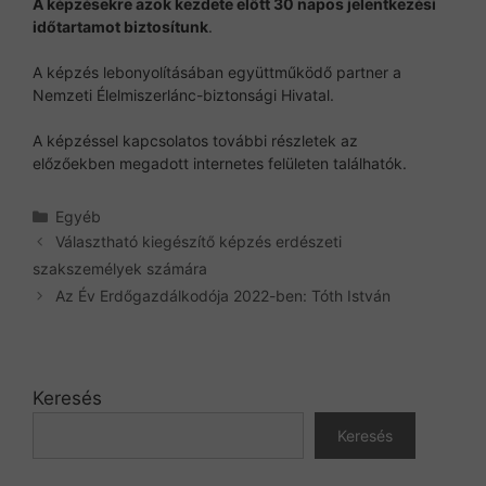
A képzésekre azok kezdete előtt 30 napos jelentkezési
időtartamot biztosítunk
.
A képzés lebonyolításában együttműködő partner a
Nemzeti Élelmiszerlánc-biztonsági Hivatal.
A képzéssel kapcsolatos további részletek az
előzőekben megadott internetes felületen találhatók.
Kategória
Egyéb
Választható kiegészítő képzés erdészeti
szakszemélyek számára
Az Év Erdőgazdálkodója 2022-ben: Tóth István
Keresés
Keresés