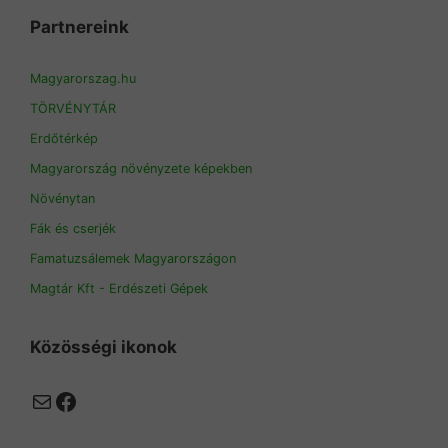
Partnereink
Magyarorszag.hu
TÖRVÉNYTÁR
Erdőtérkép
Magyarország növényzete képekben
Növénytan
Fák és cserjék
Famatuzsálemek Magyarországon
Magtár Kft - Erdészeti Gépek
Közösségi ikonok
Mail
Facebook