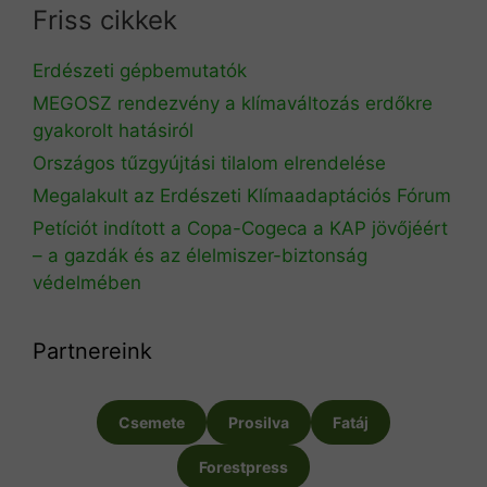
Friss cikkek
Erdészeti gépbemutatók
MEGOSZ rendezvény a klímaváltozás erdőkre
gyakorolt hatásiról
Országos tűzgyújtási tilalom elrendelése
Megalakult az Erdészeti Klímaadaptációs Fórum
Petíciót indított a Copa-Cogeca a KAP jövőjéért
– a gazdák és az élelmiszer-biztonság
védelmében
Partnereink
Csemete
Prosilva
Fatáj
Forestpress