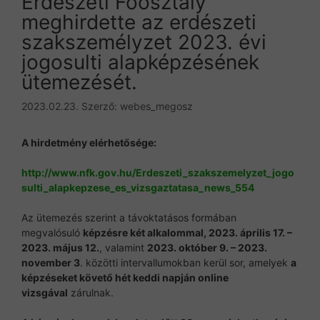
Erdészeti Főosztály
meghirdette az erdészeti
szakszemélyzet 2023. évi
jogosulti alapképzésének
ütemezését.
2023.02.23.
Szerző:
webes_megosz
A hirdetmény elérhetősége:
http://www.nfk.gov.hu/Erdeszeti_szakszemelyzet_jogo
sulti_alapkepzese_es_vizsgaztatasa_news_554
Az ütemezés szerint a távoktatásos formában
megvalósuló
képzésre két alkalommal,
2023. április 17. –
2023. május 12.
, valamint
2023. október 9. – 2023.
november 3
. közötti intervallumokban kerül sor, amelyek
a
képzéseket követő hét keddi napján online
vizsgával
zárulnak.