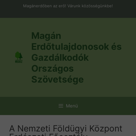
Kilépés
Magánerdőben az erő! Várunk közösségünkbe!
a
tartalomba
Magán
Erdőtulajdonosok és
Gazdálkodók
Országos
Szövetsége
Menü
A Nemzeti Földügyi Központ