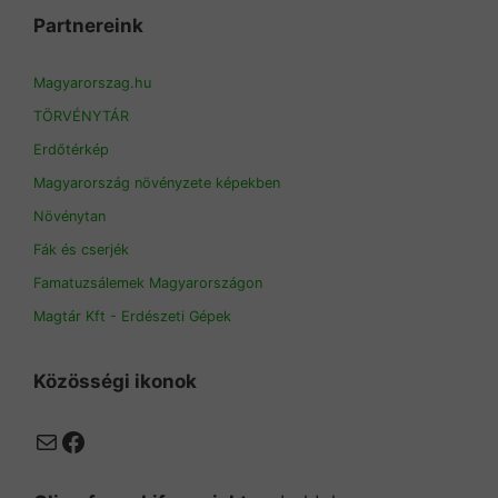
Partnereink
Magyarorszag.hu
TÖRVÉNYTÁR
Erdőtérkép
Magyarország növényzete képekben
Növénytan
Fák és cserjék
Famatuzsálemek Magyarországon
Magtár Kft - Erdészeti Gépek
Közösségi ikonok
Mail
Facebook