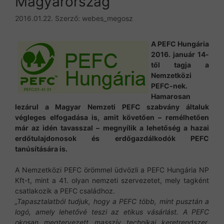
Magyarország
2016.01.22.
Szerző:
webes_megosz
A PEFC Hungária
2016. január 14-
től tagja a
Nemzetközi
PEFC-nek.
Hamarosan
lezárul a Magyar Nemzeti PEFC szabvány általuk
végleges elfogadása is, amit követően – remélhetően
már az idén tavasszal – megnyílik a lehetőség a hazai
erdőtulajdonosok és erdőgazdálkodók PEFC
tanúsítására is.
A Nemzetközi PEFC örömmel üdvözli a PEFC Hungária NP
Kft-t, mint a 41. olyan nemzeti szervezetet, mely tagként
csatlakozik a PEFC családhoz.
„Tapasztalatból tudjuk, hogy a PEFC több, mint pusztán a
logó, amely lehetővé teszi az etikus vásárlást. A PEFC
okosan megtervezett masszív technikai keretrendszer,