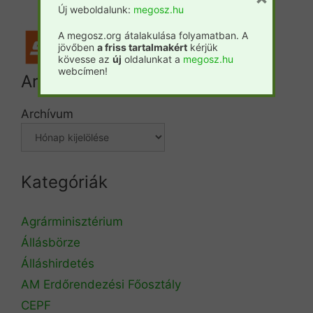
Új weboldalunk:
megosz.hu
A megosz.org átalakulása folyamatban. A
jövőben
a friss tartalmakért
kérjük
kövesse az
új
oldalunkat a
megosz.hu
webcímen!
Archívum
Archívum
Kategóriák
Agrárminisztérium
Állásbörze
Álláshirdetés
AM Erdőrendezési Főosztály
CEPF