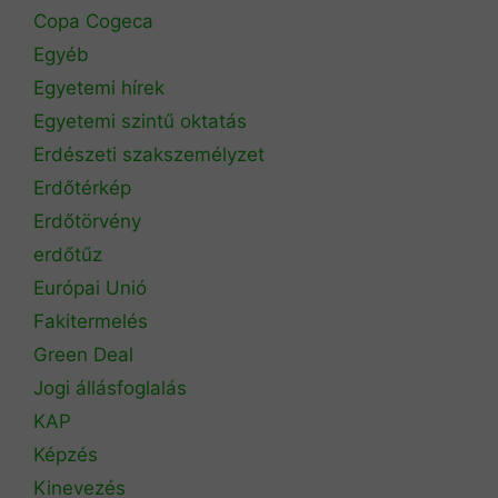
Copa Cogeca
Egyéb
Egyetemi hírek
Egyetemi szintű oktatás
Erdészeti szakszemélyzet
Erdőtérkép
Erdőtörvény
erdőtűz
Európai Unió
Fakitermelés
Green Deal
Jogi állásfoglalás
KAP
Képzés
Kinevezés