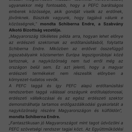
ugyanakkor még fontosabb, hogy a PEFC barátságos
emberek közössége, akik gondját viselik az erdőnek,
jövőnknek. Büszkék vagyunk, hogy tagjává válunk e
közösségnek,”
mondta Schiberna Endre, a Szabvány
Alkotó Bizottság vezetője.
„Magyarország tökéletes példa arra, hogyan lehet előnye
az erdészeti szektornak az erdőtanúsításból, folytatta
Schiberna Endre. Miközben az erdővel összefüggő
jogszabályaink közismerten Európa legszigorúbbjai közé
tartoznak, a nagyközönség nem tud erről még az
országon belül sem. Ez azt jelenti, hogy a magyar
erdészeti termékeket nem részesítik előnyben a
környezet-tudatos vevők.
A PEFC taggá és így PEFC alapú erdőtanúsítási
rendszerben taggá válással országunk erdőtulajdonosai,
erdészeti vállalkozásai és az egész erdészeti szektor
demonstrálhatja tartamos erdőgazdálkodási gyakorlatát a
nagyközönség részére Magyarországon és külföldön”,
mondta Schiberna Endre.
„Fantasztikusan jó Magyarországot mint tagot üdvözölni a
PEFC szövetségi rendszer tagjai közt.
Az Együttműködési