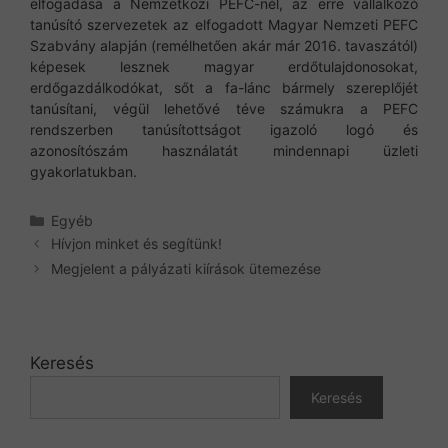
elfogadása a Nemzetközi PEFC-nél, az erre vállalkozó
tanúsító szervezetek az elfogadott Magyar Nemzeti PEFC
Szabvány alapján (remélhetően akár már 2016. tavaszától)
képesek lesznek magyar erdőtulajdonosokat,
erdőgazdálkodókat, sőt a fa-lánc bármely szereplőjét
tanúsítani, végül lehetővé téve számukra a PEFC
rendszerben tanúsítottságot igazoló logó és
azonosítószám használatát mindennapi üzleti
gyakorlatukban.
Kategória
Egyéb
Hívjon minket és segítünk!
Megjelent a pályázati kiírások ütemezése
Keresés
Keresés