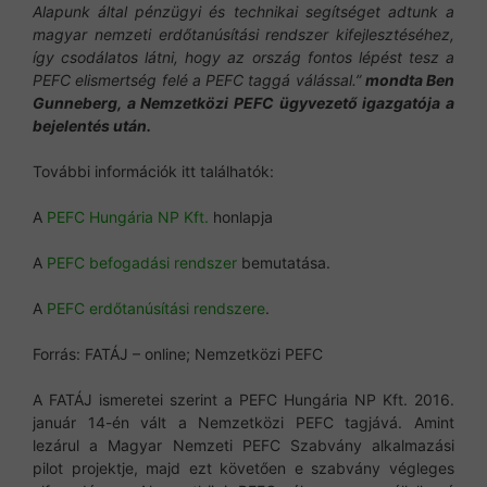
Alapunk által pénzügyi és technikai segítséget adtunk a
magyar nemzeti erdőtanúsítási rendszer kifejlesztéséhez,
így csodálatos látni, hogy az ország fontos lépést tesz a
PEFC elismertség felé a PEFC taggá válással.”
mondta Ben
Gunneberg, a Nemzetközi PEFC ügyvezető igazgatója a
bejelentés után.
További információk itt találhatók:
A
PEFC Hungária NP Kft.
honlapja
A
PEFC befogadási rendszer
bemutatása.
A
PEFC erdőtanúsítási rendszere
.
Forrás: FATÁJ – online; Nemzetközi PEFC
A FATÁJ ismeretei szerint a PEFC Hungária NP Kft. 2016.
január 14-én vált a Nemzetközi PEFC tagjává. Amint
lezárul a Magyar Nemzeti PEFC Szabvány alkalmazási
pilot projektje, majd ezt követően e szabvány végleges