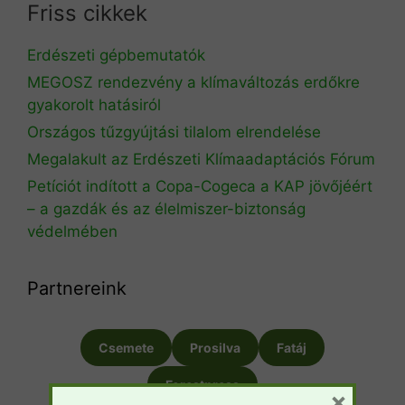
Friss cikkek
Erdészeti gépbemutatók
MEGOSZ rendezvény a klímaváltozás erdőkre
gyakorolt hatásiról
Országos tűzgyújtási tilalom elrendelése
Megalakult az Erdészeti Klímaadaptációs Fórum
Petíciót indított a Copa-Cogeca a KAP jövőjéért
– a gazdák és az élelmiszer-biztonság
védelmében
Partnereink
Csemete
Prosilva
Fatáj
Forestpress
×