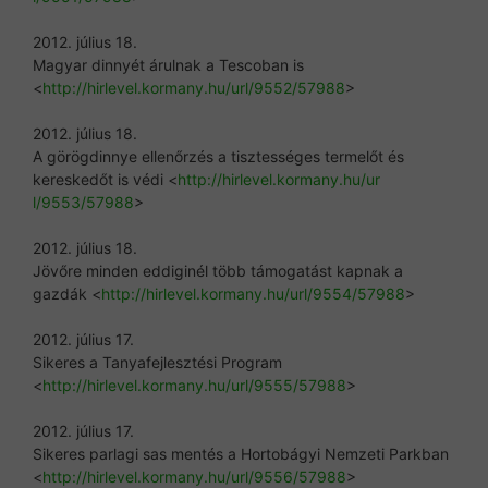
2012. július 18.
Magyar dinnyét árulnak a Tescoban is
<
http://hirlevel.kormany.hu/ur
l/9552/57988
>
2012. július 18.
A görögdinnye ellenőrzés a tisztességes termelőt és
kereskedőt is védi <
http://hirlevel.kormany.hu/ur
l/9553/57988
>
2012. július 18.
Jövőre minden eddiginél több támogatást kapnak a
gazdák <
http://hirlevel.kormany.hu/ur
l/9554/57988
>
2012. július 17.
Sikeres a Tanyafejlesztési Program
<
http://hirlevel.kormany.hu/ur
l/9555/57988
>
2012. július 17.
Sikeres parlagi sas mentés a Hortobágyi Nemzeti Parkban
<
http://hirlevel.kormany.hu/ur
l/9556/57988
>