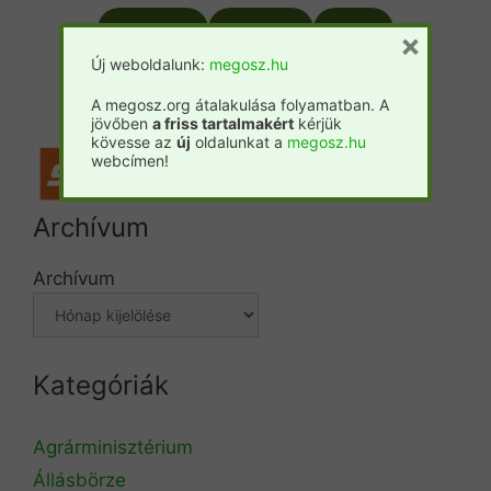
Csemete
Prosilva
Fatáj
×
Új weboldalunk:
megosz.hu
Forestpress
A megosz.org átalakulása folyamatban. A
jövőben
a friss tartalmakért
kérjük
kövesse az
új
oldalunkat a
megosz.hu
webcímen!
Archívum
Archívum
Kategóriák
Agrárminisztérium
Állásbörze