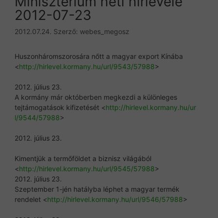
Minisztérium heti hírlevele
2012-07-23
2012.07.24.
Szerző:
webes_megosz
Huszonháromszorosára nőtt a magyar export Kínába
<
http://hirlevel.kormany.hu/ur
l/9543/57988
>
2012. július 23.
A kormány már októberben megkezdi a különleges
tejtámogatások kifizetését <
http://hirlevel.kormany.hu/ur
l/9544/57988
>
2012. július 23.
Kimentjük a termőföldet a biznisz világából
<
http://hirlevel.kormany.hu/ur
l/9545/57988
>
2012. július 23.
Szeptember 1-jén hatályba léphet a magyar termék
rendelet <
http://hirlevel.kormany.hu/ur
l/9546/57988
>