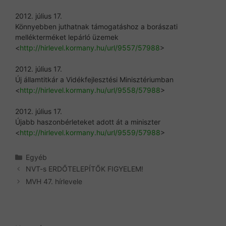
2012. július 17.
Könnyebben juthatnak támogatáshoz a borászati
mellékterméket lepárló üzemek
<
http://hirlevel.kormany.hu/ur
l/9557/57988
>
2012. július 17.
Új államtitkár a Vidékfejlesztési Minisztériumban
<
http://hirlevel.kormany.hu/ur
l/9558/57988
>
2012. július 17.
Újabb haszonbérleteket adott át a miniszter
<
http://hirlevel.kormany.hu/ur
l/9559/57988
>
Kategória
Egyéb
NVT-s ERDŐTELEPÍTŐK FIGYELEM!
MVH 47. hírlevele