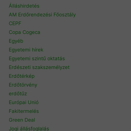
Álláshirdetés
AM Erdőrendezési Főosztály
CEPF
Copa Cogeca
Egyéb
Egyetemi hírek
Egyetemi szintű oktatás
Erdészeti szakszemélyzet
Erdőtérkép
Erdőtörvény
erdőtűz
Európai Unió
Fakitermelés
Green Deal
Jogi állásfoglalás