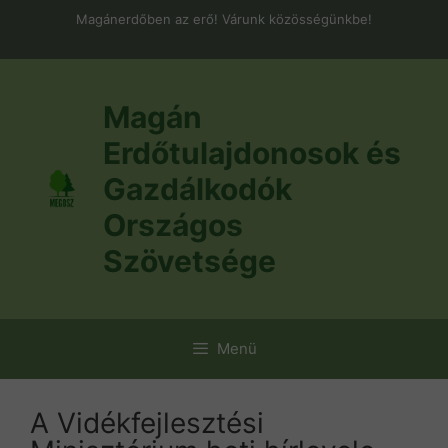
Kilépés
Magánerdőben az erő! Várunk közösségünkbe!
a
tartalomba
Magán
Erdőtulajdonosok és
Gazdálkodók
Országos
Szövetsége
Menü
A Vidékfejlesztési