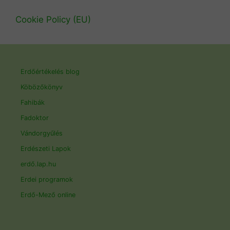
Cookie Policy (EU)
Erdőértékelés blog
Köbözőkönyv
Fahibák
Fadoktor
Vándorgyűlés
Erdészeti Lapok
erdő.lap.hu
Erdei programok
Erdő-Mező online