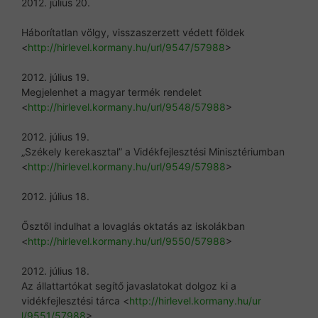
2012. július 20.
Háborítatlan völgy, visszaszerzett védett földek
<
http://hirlevel.kormany.hu/ur
l/9547/57988
>
2012. július 19.
Megjelenhet a magyar termék rendelet
<
http://hirlevel.kormany.hu/ur
l/9548/57988
>
2012. július 19.
„Székely kerekasztal” a Vidékfejlesztési Minisztériumban
<
http://hirlevel.kormany.hu/ur
l/9549/57988
>
2012. július 18.
Ősztől indulhat a lovaglás oktatás az iskolákban
<
http://hirlevel.kormany.hu/ur
l/9550/57988
>
2012. július 18.
Az állattartókat segítő javaslatokat dolgoz ki a
vidékfejlesztési tárca <
http://hirlevel.kormany.hu/ur
l/9551/57988
>