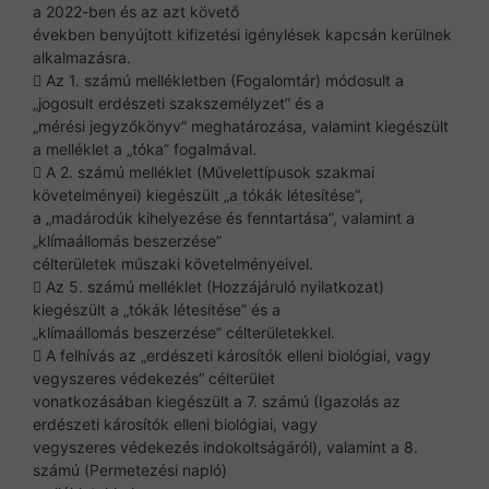
a 2022-ben és az azt követő
években benyújtott kifizetési igénylések kapcsán kerülnek
alkalmazásra.
 Az 1. számú mellékletben (Fogalomtár) módosult a
„jogosult erdészeti szakszemélyzet” és a
„mérési jegyzőkönyv” meghatározása, valamint kiegészült
a melléklet a „tóka” fogalmával.
 A 2. számú melléklet (Művelettípusok szakmai
követelményei) kiegészült „a tókák létesítése”,
a „madárodúk kihelyezése és fenntartása”, valamint a
„klímaállomás beszerzése”
célterületek műszaki követelményeivel.
 Az 5. számú melléklet (Hozzájáruló nyilatkozat)
kiegészült a „tókák létesítése” és a
„klímaállomás beszerzése” célterületekkel.
 A felhívás az „erdészeti károsítók elleni biológiai, vagy
vegyszeres védekezés” célterület
vonatkozásában kiegészült a 7. számú (Igazolás az
erdészeti károsítók elleni biológiai, vagy
vegyszeres védekezés indokoltságáról), valamint a 8.
számú (Permetezési napló)