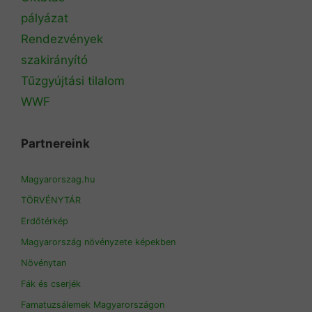
pályázat
Rendezvények
szakirányító
Tűzgyújtási tilalom
WWF
Partnereink
Magyarorszag.hu
TÖRVÉNYTÁR
Erdőtérkép
Magyarország növényzete képekben
Növénytan
Fák és cserjék
Famatuzsálemek Magyarországon