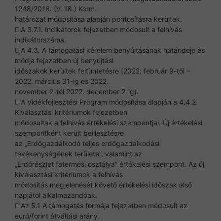
1248/2016. (V. 18.) Korm.
határozat módosítása alapján pontosításra kerültek.
 A 3.7.1. Indikátorok fejezetben módosult a felhívás
indikátorszáma.
 A 4.3. A támogatási kérelem benyújtásának határideje és
módja fejezetben új benyújtási
időszakok kerültek feltüntetésre (2022. február 9-től –
2022. március 31-ig és 2022.
november 2-tól 2022. december 2-ig).
 A Vidékfejlesztési Program módosítása alapján a 4.4.2.
Kiválasztási kritériumok fejezetben
módosultak a felhívás értékelési szempontjai. Új értékelési
szempontként került beillesztésre
az „Erdőgazdálkodó teljes erdőgazdálkodási
tevékenységének területe”, valamint az
„Erdőrészlet fatermési osztálya” értékelési szempont. Az új
kiválasztási kritériumok a felhívás
módosítás megjelenését követő értékelési időszak első
napjától alkalmazandóak.
 Az 5.1 A támogatás formája fejezetben módosult az
euró/forint átváltási arány