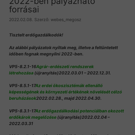
2022-ben pályázható
forrásai
2022.02.08.
Szerző:
webes_megosz
Tisztelt erdőgazdálkodók!
Az alábbi pályázatok nyíltak meg, illetve a feltüntetett
időben fognak megnyílni 2022-ben.
VP5-8.2.1-16
Agrár-erdészeti rendszerek
létrehozása
(újranyitás)2022.03.01 – 2022.12.31.
VP5-8.5.1-17
Az erdei ökoszisztémák ellenálló
képességének és környezeti értékének növelését célzó
beruházások
2022.02.28., majd 2022.04.30.
VP5-8.3.1-17
Az erdőgazdálkodási potenciálban okozott
erdőkárok megelőzése
(újranyitás)2022.02.04 –
2022.03.31