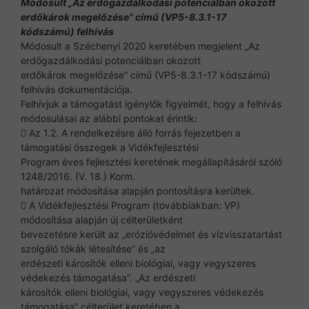
Módosult „Az erdőgazdálkodási potenciálban okozott
erdőkárok megelőzése” című (VP5-8.3.1-17
kódszámú) felhívás
Módosult a Széchenyi 2020 keretében megjelent „Az
erdőgazdálkodási potenciálban okozott
erdőkárok megelőzése” című (VP5-8.3.1-17 kódszámú)
felhívás dokumentációja.
Felhívjuk a támogatást igénylők figyelmét, hogy a felhívás
módosulásai az alábbi pontokat érintik:
 Az 1.2. A rendelkezésre álló forrás fejezetben a
támogatási összegek a Vidékfejlesztési
Program éves fejlesztési keretének megállapításáról szóló
1248/2016. (V. 18.) Korm.
határozat módosítása alapján pontosításra kerültek.
 A Vidékfejlesztési Program (továbbiakban: VP)
módosítása alapján új célterületként
bevezetésre került az „erózióvédelmet és vízvisszatartást
szolgáló tókák létesítése” és „az
erdészeti károsítók elleni biológiai, vagy vegyszeres
védekezés támogatása”. „Az erdészeti
károsítók elleni biológiai, vagy vegyszeres védekezés
támogatása” célterület keretében a