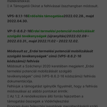
mellékletekkel.
 A Támogatói Okirat a felhívással összhangban módosult.
VP5-8.1.1-16
Erdősítés támogatása
2022.02.28., majd
2022.04.30.
VP-5-8.6.2-16
Erdei termelési potenciál mobilizálását
szolgáló tevékenységek
(újranyitás)2022.02.09 –
2022.03.31., majd 2022.11.02 – 2022.12.02.
Módosult az „Erdei termelési potenciál mobilizálását
szolgáló tevékenységek” című (VP5-8.6.2-16
kódszámú) felhívás
Módosult a Széchenyi 2020 keretében megjelent „Erdei
termelési potenciál mobilizálását szolgáló
tevékenységek” című (VP5-8.6.2-16 kódszámú) felhívás
dokumentációja.
Felhívjuk a támogatást igénylők figyelmét, hogy a felhívás
módosulásai az alábbi pontokat érintik:
 Az 1.2. A rendelkezésre álló forrás fejezetben a
támogatási összegek a Vidékfejlesztési
Program éves fejlesztési keretének megállapításáról szóló