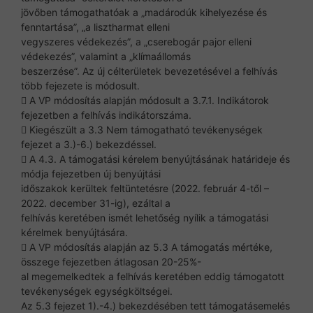
jövőben támogathatóak a „madárodúk kihelyezése és
fenntartása”, „a lisztharmat elleni
vegyszeres védekezés”, a „cserebogár pajor elleni
védekezés”, valamint a „klímaállomás
beszerzése”. Az új célterületek bevezetésével a felhívás
több fejezete is módosult.
 A VP módosítás alapján módosult a 3.7.1. Indikátorok
fejezetben a felhívás indikátorszáma.
 Kiegészült a 3.3 Nem támogatható tevékenységek
fejezet a 3.)-6.) bekezdéssel.
 A 4.3. A támogatási kérelem benyújtásának határideje és
módja fejezetben új benyújtási
időszakok kerültek feltüntetésre (2022. február 4-től –
2022. december 31-ig), ezáltal a
felhívás keretében ismét lehetőség nyílik a támogatási
kérelmek benyújtására.
 A VP módosítás alapján az 5.3 A támogatás mértéke,
összege fejezetben átlagosan 20-25%-
al megemelkedtek a felhívás keretében eddig támogatott
tevékenységek egységköltségei.
Az 5.3 fejezet 1).-4.) bekezdésében tett támogatásemelés