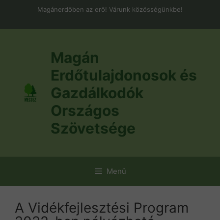
Kilépés
Magánerdőben az erő! Várunk közösségünkbe!
a
tartalomba
Magán
Erdőtulajdonosok és
Gazdálkodók
Országos
Szövetsége
Menü
A Vidékfejlesztési Program