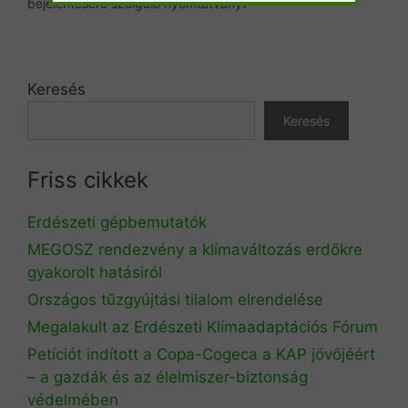
bejelentésére szolgáló nyomtatványt
Keresés
Keresés
Friss cikkek
Erdészeti gépbemutatók
MEGOSZ rendezvény a klímaváltozás erdőkre
gyakorolt hatásiról
Országos tűzgyújtási tilalom elrendelése
Megalakult az Erdészeti Klímaadaptációs Fórum
Petíciót indított a Copa-Cogeca a KAP jövőjéért
– a gazdák és az élelmiszer-biztonság
védelmében