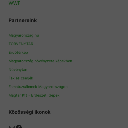
WWF
Partnereink
Magyarorszag.hu
TÖRVÉNYTÁR
Erdőtérkép
Magyarország növényzete képekben
Növénytan
Fák és cserjék
Famatuzsálemek Magyarországon
Magtár Kft - Erdészeti Gépek
Közösségi ikonok
Mail
Facebook