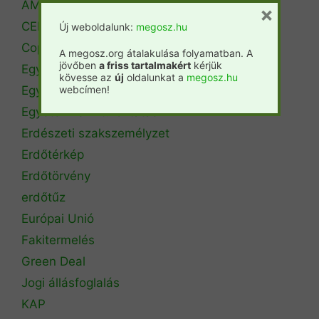
AM Erdőrendezési Főosztály
×
CEPF
Új weboldalunk:
megosz.hu
Copa Cogeca
A megosz.org átalakulása folyamatban. A
jövőben
a friss tartalmakért
kérjük
Egyéb
kövesse az
új
oldalunkat a
megosz.hu
webcímen!
Egyetemi hírek
Egyetemi szintű oktatás
Erdészeti szakszemélyzet
Erdőtérkép
Erdőtörvény
erdőtűz
Európai Unió
Fakitermelés
Green Deal
Jogi állásfoglalás
KAP