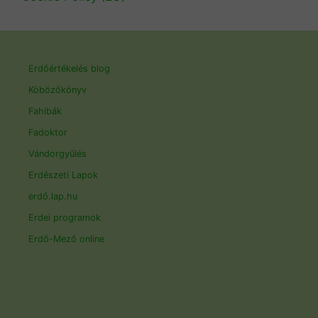
Erdőértékelés blog
Köbözőkönyv
Fahibák
Fadoktor
Vándorgyűlés
Erdészeti Lapok
erdő.lap.hu
Erdei programok
Erdő-Mező online