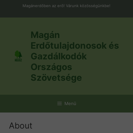
Kilépés
Magánerdőben az erő! Várunk közösségünkbe!
a
tartalomba
Magán
Erdőtulajdonosok és
Gazdálkodók
Országos
Szövetsége
Menü
About