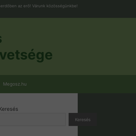
erdőben az erő! Várunk közösségünkbe!
s
vetsége
Megosz.hu
Keresés
Keresés