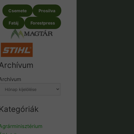
Csemete
Prosilva
Fatáj
Forestpress
Archívum
Archívum
Kategóriák
Agrárminisztérium