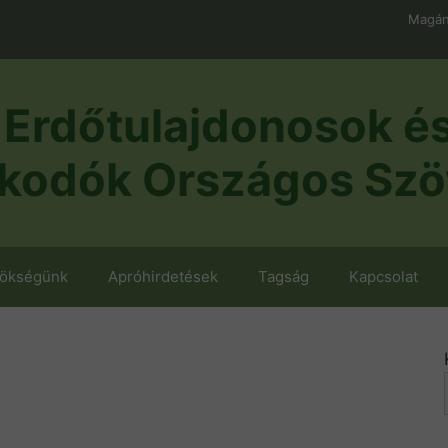
Magán
Erdőtulajdonosok é
kodók Országos Szö
nökségünk
Apróhirdetések
Tagság
Kapcsolat