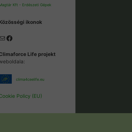
Magtár Kft - Erdészeti Gépek
Közösségi ikonok
Mail
Facebook
Climaforce Life projekt
weboldala:
clima4ceelife.eu
Cookie Policy (EU)