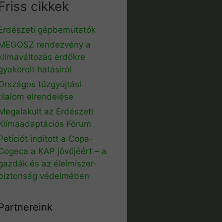
Friss cikkek
Erdészeti gépbemutatók
MEGOSZ rendezvény a
klímaváltozás erdőkre
gyakorolt hatásiról
Országos tűzgyújtási
tilalom elrendelése
Megalakult az Erdészeti
Klímaadaptációs Fórum
Petíciót indított a Copa-
Cogeca a KAP jövőjéért – a
gazdák és az élelmiszer-
biztonság védelmében
Partnereink