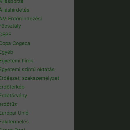
Állásbörze
Álláshirdetés
AM Erdőrendezési
Főosztály
CEPF
Copa Cogeca
Egyéb
Egyetemi hírek
Egyetemi szintű oktatás
Erdészeti szakszemélyzet
Erdőtérkép
Erdőtörvény
erdőtűz
Európai Unió
Fakitermelés