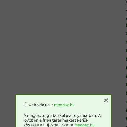
×
Új weboldalunk:
megosz.hu
A megosz.org átalakulása folyamatban. A
jövőben
a friss tartalmakért
kérjük
kövesse az
új
oldalunkat a
megosz.hu