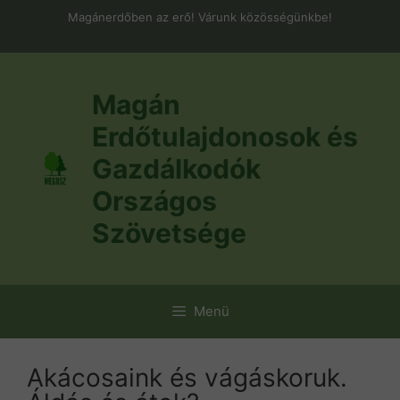
Kilépés
Magánerdőben az erő! Várunk közösségünkbe!
a
tartalomba
Magán
Erdőtulajdonosok és
Gazdálkodók
Országos
Szövetsége
Menü
Akácosaink és vágáskoruk.