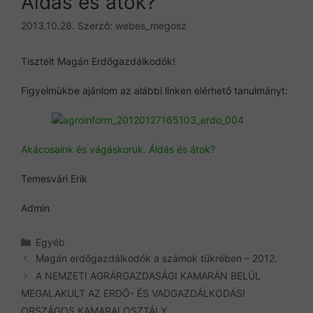
Áldás és átok?
2013.10.28.
Szerző:
webes_megosz
Tisztelt Magán Erdőgazdálkodók!
Figyelmükbe ajánlom az alábbi linken elérhető tanulmányt:
Akácosaink és vágáskoruk. Áldás és átok?
Temesvári Erik
Admin
Kategória
Egyéb
Magán erdőgazdálkodók a számok tükrében – 2012.
A NEMZETI AGRÁRGAZDASÁGI KAMARÁN BELÜL
MEGALAKULT AZ ERDŐ- ÉS VADGAZDÁLKODÁSI
ORSZÁGOS KAMARAI OSZTÁLY