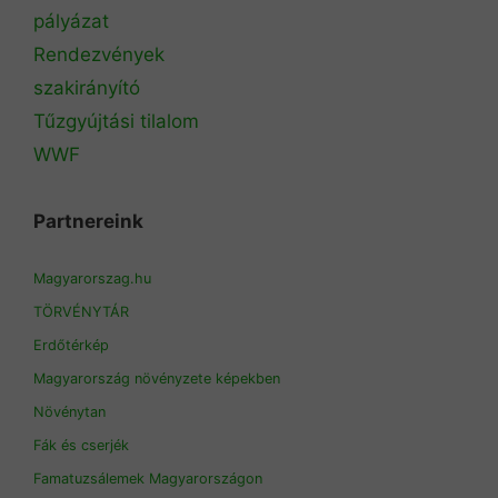
pályázat
Rendezvények
szakirányító
Tűzgyújtási tilalom
WWF
Partnereink
Magyarorszag.hu
TÖRVÉNYTÁR
Erdőtérkép
Magyarország növényzete képekben
Növénytan
Fák és cserjék
Famatuzsálemek Magyarországon