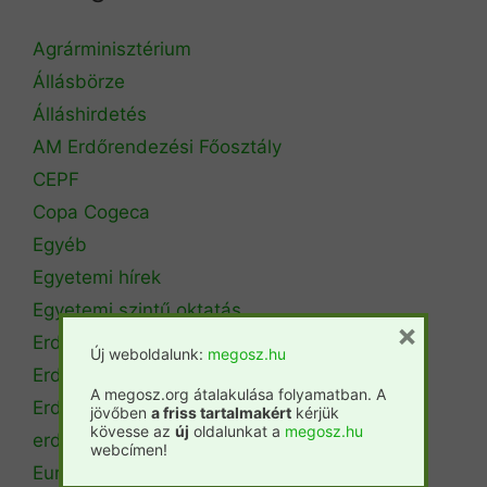
Agrárminisztérium
Állásbörze
Álláshirdetés
AM Erdőrendezési Főosztály
CEPF
Copa Cogeca
Egyéb
Egyetemi hírek
Egyetemi szintű oktatás
×
Erdészeti szakszemélyzet
Új weboldalunk:
megosz.hu
Erdőtérkép
A megosz.org átalakulása folyamatban. A
Erdőtörvény
jövőben
a friss tartalmakért
kérjük
kövesse az
új
oldalunkat a
megosz.hu
erdőtűz
webcímen!
Európai Unió