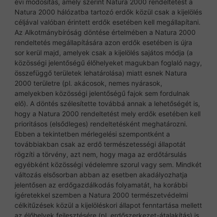
évi módosítás, amely szerint Natura 2000 rendeltetést a
Natura 2000 hálózatba tartozó erdők közül csak a kijelölés
céljával valóban érintett erdők esetében kell megállapítani.
Az Alkotmánybíróság döntése értelmében a Natura 2000
rendeltetés megállapítására azon erdők esetében is újra
sor kerül majd, amelyek csak a kijelölés sajátos módja (a
közösségi jelentőségű élőhelyeket magukban foglaló nagy,
összefüggő területek lehatárolása) miatt esnek Natura
2000 területre (pl. akácosok, nemes nyárasok,
amelyekben közösségi jelentőségű fajok sem fordulnak
elő). A döntés szélesítette továbbá annak a lehetőségét is,
hogy a Natura 2000 rendeltetést mely erdők esetében kell
prioritásos (elsődleges) rendeltetésként meghatározni.
Ebben a tekintetben mérlegelési szempontként a
továbbiakban csak az erdő természetességi állapotát
rögzíti a törvény, azt nem, hogy maga az erdőtársulás
egyébként közösségi védelemre szorul vagy sem. Mindkét
változás elsősorban abban az esetben akadályozhatja
jelentősen az erdőgazdálkodás folyamatát, ha korábbi
ígéretekkel szemben a Natura 2000 természetvédelmi
célkitűzések közül a kijelöléskori állapot fenntartása mellett
az élőhelyek fejlesztésére (pl. erdőszerkezet-átalakítás) is