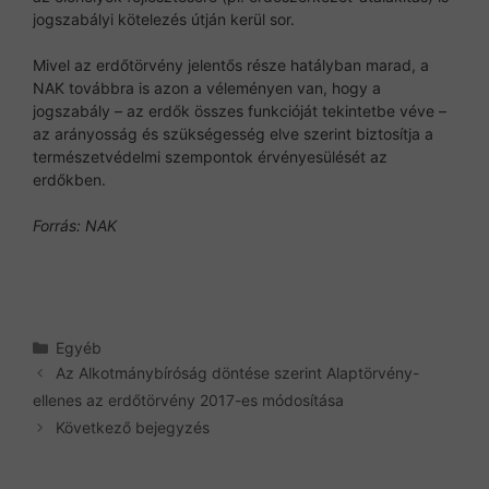
jogszabályi kötelezés útján kerül sor.
Mivel az erdőtörvény jelentős része hatályban marad, a
NAK továbbra is azon a véleményen van, hogy a
jogszabály – az erdők összes funkcióját tekintetbe véve –
az arányosság és szükségesség elve szerint biztosítja a
természetvédelmi szempontok érvényesülését az
erdőkben.
Forrás: NAK
Kategória
Egyéb
Az Alkotmánybíróság döntése szerint Alaptörvény-
ellenes az erdőtörvény 2017-es módosítása
Következő bejegyzés