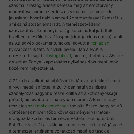
szakmai állásfoglalásért keresse meg az erdőtörvény
módosítása során az erdészeti szakmai szervezetek
javaslatait koordináló Nemzeti Agrárgazdasági Kamarát is,
ami sajnálatosan elmaradt. A természetvédelmi
szervezetek alkotmánybírósági kérés nélkül juttatták
levélben a testülethez álláspontjukat (amicus curiea), amit
az AB egyéb dokumentumokkal együtt a
honlapján
nyilvánossá is tett. A civilek levele után a NAK is
elkészítette saját
állásfoglalását
, amit eljuttatott az AB-hoz,
de ezt az üggyel kapcsolatos nyilvános dokumentumok
közé nem helyezték el.
A 72 oldalas alkotmánybírósági határozat áttekintése után
a NAK megállapította: a 2017-ben hatályba lépett
szabályozás nagyobb része kiállta az alkotmányossági
próbát, és továbbra is hatályban marad. A kamara egy
részletes
szakmai elemzésben
foglalta össze, hogy az AB
döntésének milyen főbb következményei várhatóak
erdőgazdálkodási és természetvédelmi szempontból.
Ebből a civilek által is kiemelten megemlített tarvágásra és
a természeti értékekre vonatkozó megállapítások a