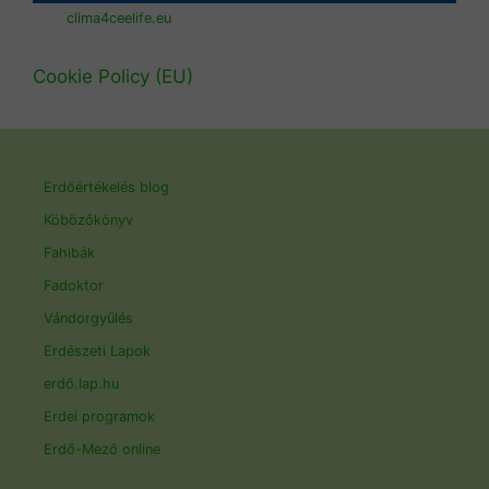
clima4ceelife.eu
Cookie Policy (EU)
Erdőértékelés blog
Köbözőkönyv
Fahibák
Fadoktor
Vándorgyűlés
Erdészeti Lapok
erdő.lap.hu
Erdei programok
Erdő-Mező online