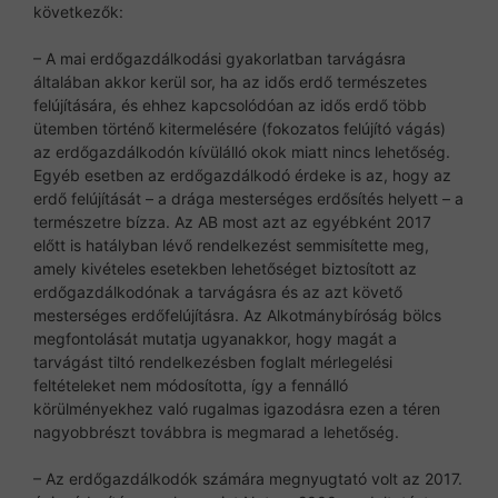
következők:
– A mai erdőgazdálkodási gyakorlatban tarvágásra
általában akkor kerül sor, ha az idős erdő természetes
felújítására, és ehhez kapcsolódóan az idős erdő több
ütemben történő kitermelésére (fokozatos felújító vágás)
az erdőgazdálkodón kívülálló okok miatt nincs lehetőség.
Egyéb esetben az erdőgazdálkodó érdeke is az, hogy az
erdő felújítását – a drága mesterséges erdősítés helyett – a
természetre bízza. Az AB most azt az egyébként 2017
előtt is hatályban lévő rendelkezést semmisítette meg,
amely kivételes esetekben lehetőséget biztosított az
erdőgazdálkodónak a tarvágásra és az azt követő
mesterséges erdőfelújításra. Az Alkotmánybíróság bölcs
megfontolását mutatja ugyanakkor, hogy magát a
tarvágást tiltó rendelkezésben foglalt mérlegelési
feltételeket nem módosította, így a fennálló
körülményekhez való rugalmas igazodásra ezen a téren
nagyobbrészt továbbra is megmarad a lehetőség.
– Az erdőgazdálkodók számára megnyugtató volt az 2017.