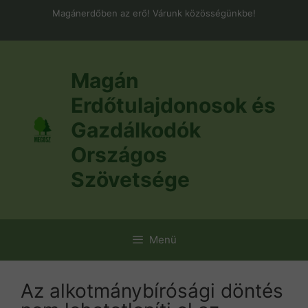
Kilépés
Magánerdőben az erő! Várunk közösségünkbe!
a
tartalomba
Magán
Erdőtulajdonosok és
Gazdálkodók
Országos
Szövetsége
Menü
Az alkotmánybírósági döntés