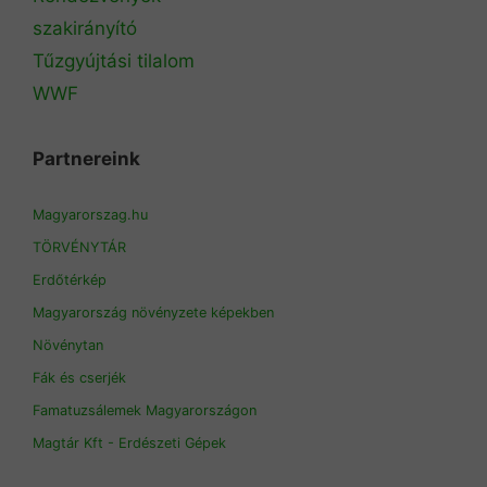
szakirányító
Tűzgyújtási tilalom
WWF
Partnereink
Magyarorszag.hu
TÖRVÉNYTÁR
Erdőtérkép
Magyarország növényzete képekben
Növénytan
Fák és cserjék
Famatuzsálemek Magyarországon
Magtár Kft - Erdészeti Gépek