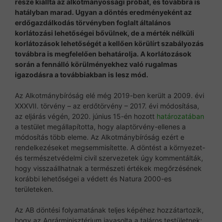
része kiállta az alkotmányossági próbát, és továbbra is
hatályban marad. Ugyan a döntés eredményeként az
erdőgazdálkodás törvényben foglalt általános
korlátozási lehetőségei bővülnek, de a mérték nélküli
korlátozások lehetőségét a kellően körülírt szabályozás
továbbra is megfelelően behatárolja. A korlátozások
során a fennálló körülményekhez való rugalmas
igazodásra a továbbiakban is lesz mód.
Az Alkotmánybíróság elé még 2019-ben került a 2009. évi
XXXVII. törvény – az erdőtörvény – 2017. évi módosítása,
az eljárás végén, 2020. június 15-én hozott
határozatában
a testület megállapította, hogy alaptörvény-ellenes a
módosítás több eleme. Az Alkotmánybíróság ezért e
rendelkezéseket megsemmisítette. A döntést a környezet-
és természetvédelmi civil szervezetek úgy kommentálták,
hogy visszaállhatnak a természeti értékek megőrzésének
korábbi lehetőségei a védett és Natura 2000-es
területeken.
Az AB döntési folyamatának teljes képéhez hozzátartozik,
hogy az Agrárminisztérium javasolta a taláros testületnek: