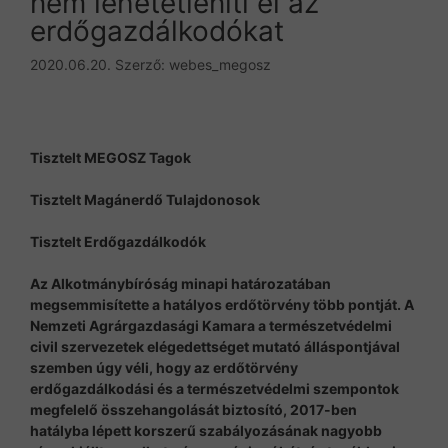
nem lehetetleníti el az
erdőgazdálkodókat
2020.06.20.
Szerző:
webes_megosz
Tisztelt MEGOSZ Tagok
Tisztelt Magánerdő Tulajdonosok
Tisztelt Erdőgazdálkodók
Az Alkotmánybíróság minapi határozatában
megsemmisítette a hatályos erdőtörvény több pontját. A
Nemzeti Agrárgazdasági Kamara a természetvédelmi
civil szervezetek elégedettséget mutató álláspontjával
szemben úgy véli, hogy az erdőtörvény
erdőgazdálkodási és a természetvédelmi szempontok
megfelelő összehangolását biztosító, 2017-ben
hatályba lépett korszerű szabályozásának nagyobb