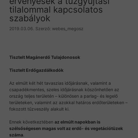
érvényesek a tűzgyújtási
tilalommal kapcsolatos
szabályok
2019.03.06.
Szerző:
webes_megosz
Tisztelt Magánerdő Tulajdonosok
Tisztelt Erdőgazdálkodók
Az elmúlt két hét tavaszias időjárásnak, valamint a
csapadékmentes, szeles időjárásnak köszönhetően az
ország teljes területén – különösen a parlag- és legelő
területeken, valamint az azokkal határos erdőterületeken –
fokozott tűzveszély alakult ki.
Ennek következtében
az elmúlt napokban is
szélsőségesen magas volt az erdő- és vegetációtüzek
száma
.