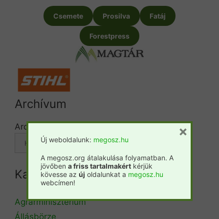
Csemete
Prosilva
Fatáj
Forestpress
Archívum
Archívum
×
Új weboldalunk:
megosz.hu
A megosz.org átalakulása folyamatban. A
jövőben
a friss tartalmakért
kérjük
Kategóriák
kövesse az
új
oldalunkat a
megosz.hu
webcímen!
Agrárminisztérium
Állásbörze