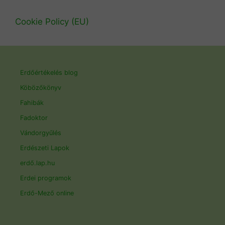
Cookie Policy (EU)
Erdőértékelés blog
Köbözőkönyv
Fahibák
Fadoktor
Vándorgyűlés
Erdészeti Lapok
erdő.lap.hu
Erdei programok
Erdő-Mező online