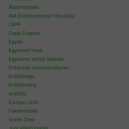
Álláshirdetés
AM Erdőrendezési Főosztály
CEPF
Copa Cogeca
Egyéb
Egyetemi hírek
Egyetemi szintű oktatás
Erdészeti szakszemélyzet
Erdőtérkép
Erdőtörvény
erdőtűz
Európai Unió
Fakitermelés
Green Deal
Jogi állásfoglalás