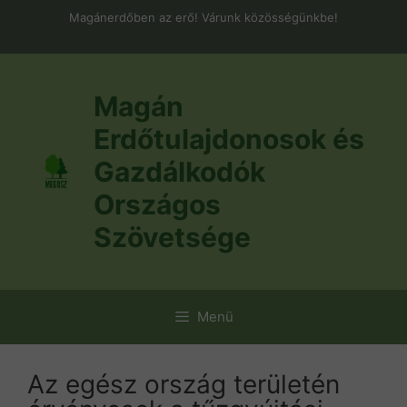
Kilépés
Magánerdőben az erő! Várunk közösségünkbe!
a
tartalomba
Magán
Erdőtulajdonosok és
Gazdálkodók
Országos
Szövetsége
Menü
Az egész ország területén