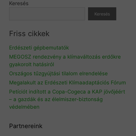
Keresés
Keresés
Friss cikkek
Erdészeti gépbemutatók
MEGOSZ rendezvény a klímaváltozás erdőkre
gyakorolt hatásiról
Országos tűzgyújtási tilalom elrendelése
Megalakult az Erdészeti Klímaadaptációs Fórum
Petíciót indított a Copa-Cogeca a KAP jövőjéért
– a gazdák és az élelmiszer-biztonság
védelmében
Partnereink