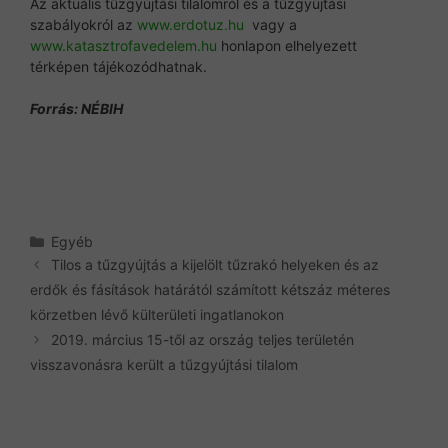
Az aktuális tűzgyújtási tilalomról és a tűzgyújtási
szabályokról az
www.erdotuz.hu
vagy a
www.katasztrofavedelem.hu
honlapon elhelyezett
térképen tájékozódhatnak.
Forrás: NÉBIH
Kategória
Egyéb
Tilos a tűzgyújtás a kijelölt tűzrakó helyeken és az
erdők és fásítások határától számított kétszáz méteres
körzetben lévő külterületi ingatlanokon
2019. március 15-től az ország teljes területén
visszavonásra került a tűzgyújtási tilalom