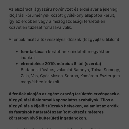
Az elszáradt lágyszárú növényzet és erdei avar a jelenlegi
időjárási körülmények között gyúlékony állapotba került,
így az erdőben vagy a mezőgazdasági területeken
közvetlen tűzeset forrásává válik.
A fentiek miatt a tűzveszélyes időszak (tűzgyújtási tilalom)
fenntartása
a korábban kihirdetett megyékben
indokolt
elrendelése 2019. március 6-tól (szerda)
Budapest főváros, valamint Baranya, Tolna, Somogy,
Zala, Vas, Győr-Moson-Sopron, Komárom-Esztergom
megyékben indokolt.
A fentiek alapján az egész ország területén érvényesek a
tűzgyújtási tilalommal kapcsolatos szabályok. Tilos a
tűzgyújtás a kijelölt tűzrakó helyeken, valamint az erdők
és fásítások határától számított kétszáz méteres
körzetben lévő külterületi ingatlanokon.