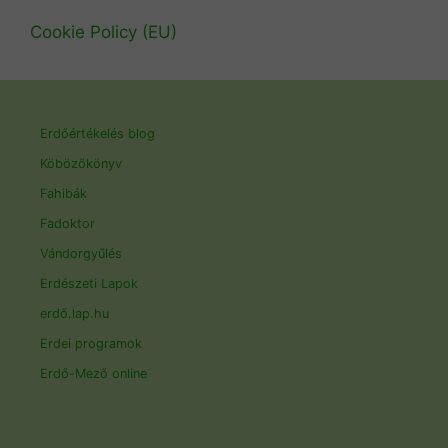
Cookie Policy (EU)
Erdőértékelés blog
Köbözőkönyv
Fahibák
Fadoktor
Vándorgyűlés
Erdészeti Lapok
erdő.lap.hu
Erdei programok
Erdő-Mező online