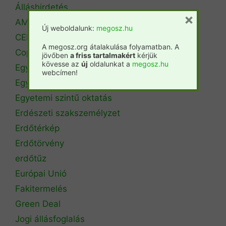
Álláshirdetés
×
AM Erdőrendezési Főosztály
Új weboldalunk:
megosz.hu
CEPF
A megosz.org átalakulása folyamatban. A
Copa Cogeca
jövőben
a friss tartalmakért
kérjük
kövesse az
új
oldalunkat a
megosz.hu
Egyéb
webcímen!
Egyetemi hírek
Egyetemi szintű oktatás
Erdészeti szakszemélyzet
Erdőtérkép
Erdőtörvény
erdőtűz
Európai Unió
Fakitermelés
Green Deal
Jogi állásfoglalás