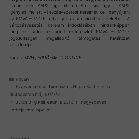
szerint nem SAPS jogosult területre esik, úgy a SAPS
igénylés mellett változásvezetési kérelmet kell benyújtani
az EMVA – MGTE fedvényre az átminősítés érdekében. A
változásvezetési kérelem indoklásában mindenképpen
meg kell adni az adott erdőrészlet EMVA – MGTE
jogosultságát megállapító támogatási határozat
vonalkódját.
Forrás: MVH ; ERDŐ-MEZŐ ONLINE
Kategória
Egyéb
Szarvasgomba-Termesztés Napja Konferencia
Budapesten május 07-én
Július 8-ig kell leadni a 2016. II. negyedéves
kárbejelentő lapokat
Keresés