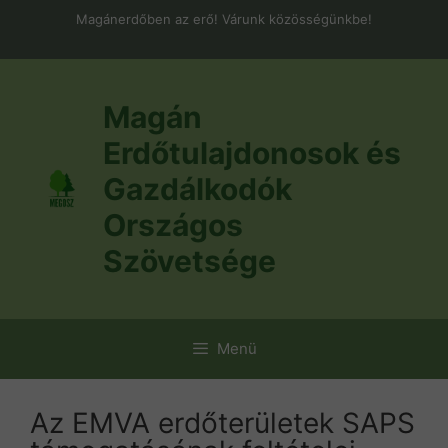
Kilépés
Magánerdőben az erő! Várunk közösségünkbe!
a
tartalomba
Magán
Erdőtulajdonosok és
Gazdálkodók
Országos
Szövetsége
Menü
Az EMVA erdőterületek SAPS