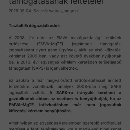
támogatásának feltételei
2016.05.04.
Szerző:
webes_megosz
Tisztelt Erdőgazdálkodók
A 2008. év után az EMVA mezőgazdasági területek
erdősítése (EMVA–MgTE) jogcímben támogatási
jogosultságot nyert azon ügyfelek, akik az első kifizetési
kérelmet 2009-ben, vagy azt követő években nyújtották
be, a 2016. évi egységes kérelem keretében területalapú
támogatást (SAPS) is igényelhetnek.
Ez azokra a már megvalósított erdőtelepítéssel érintett
területekre vonatkozik, amelyek 2008-ban még SAPS
jogosultak voltak.
A SAPS-ra irányuló kérelmet a
gazdálkodók abban az esetben is benyújthatják, ha az
EMVA–MgTE intézkedésben már nem jogosultak
kifizetési kérelem benyújtására.
Amennyiben az egységes kérelemben szereplő erdőterület
megfelel a fenti feltételeknek, de a megjelenő hibaüzenet