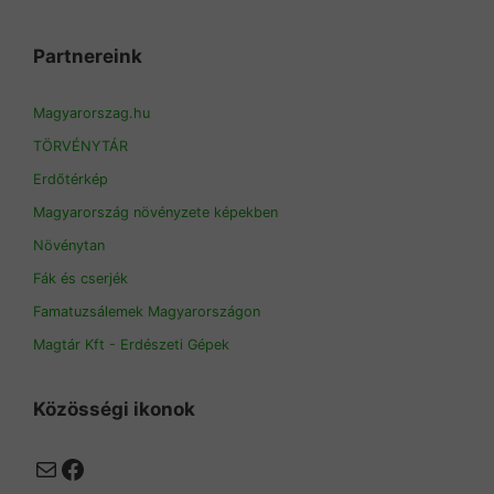
Partnereink
Magyarorszag.hu
TÖRVÉNYTÁR
Erdőtérkép
Magyarország növényzete képekben
Növénytan
Fák és cserjék
Famatuzsálemek Magyarországon
Magtár Kft - Erdészeti Gépek
Közösségi ikonok
Mail
Facebook