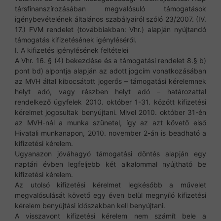
társfinanszírozásában megvalósuló támogatások
igénybevételének általános szabályairól szóló 23/2007. (IV.
17.) FVM rendelet (továbbiakban: Vhr.) alapján nyújtandó
támogatás kifizetésének igényléséről.
I. A kifizetés igénylésének feltételei
A Vhr. 16. § (4) bekezdése és a támogatási rendelet 8.§ b)
pont bd) alpontja alapján az adott jogcím vonatkozásában
az MVH által kibocsátott jogerős – támogatási kérelemnek
helyt adó, vagy részben helyt adó – határozattal
rendelkező ügyfelek 2010. október 1-31. között kifizetési
kérelmet jogosultak benyújtani. Mivel 2010. október 31-én
az MVH-nál a munka szünetel, így az azt követő első
Hivatali munkanapon, 2010. november 2-án is beadható a
kifizetési kérelem.
Ugyanazon jóváhagyó támogatási döntés alapján egy
naptári évben legfeljebb két alkalommal nyújtható be
kifizetési kérelem.
Az utolsó kifizetési kérelmet legkésőbb a művelet
megvalósulását követő egy éven belül megnyíló kifizetési
kérelem benyújtási időszakban kell benyújtani.
A visszavont kifizetési kérelem nem számít bele a