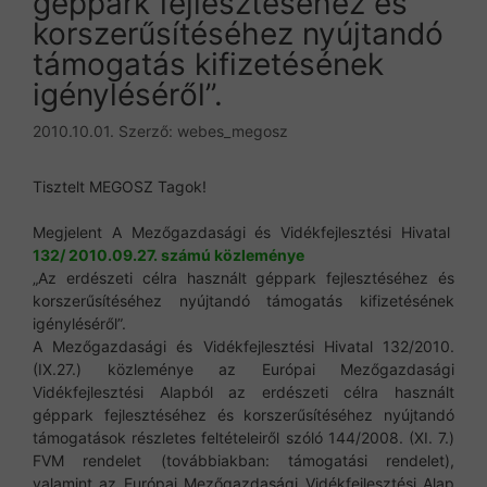
géppark fejlesztéséhez és
korszerűsítéséhez nyújtandó
támogatás kifizetésének
igényléséről”.
2010.10.01.
Szerző:
webes_megosz
Tisztelt MEGOSZ Tagok!
Megjelent A Mezőgazdasági és Vidékfejlesztési Hivatal
132/ 2010.09.27. számú közleménye
„Az erdészeti célra használt géppark fejlesztéséhez és
korszerűsítéséhez nyújtandó támogatás kifizetésének
igényléséről”.
A Mezőgazdasági és Vidékfejlesztési Hivatal 132/2010.
(IX.27.) közleménye az Európai Mezőgazdasági
Vidékfejlesztési Alapból az erdészeti célra használt
géppark fejlesztéséhez és korszerűsítéséhez nyújtandó
támogatások részletes feltételeiről szóló 144/2008. (XI. 7.)
FVM rendelet (továbbiakban: támogatási rendelet),
valamint az Európai Mezőgazdasági Vidékfejlesztési Alap