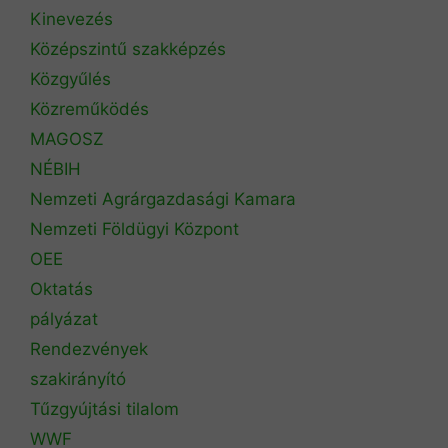
Kinevezés
Középszintű szakképzés
Közgyűlés
Közreműködés
MAGOSZ
NÉBIH
Nemzeti Agrárgazdasági Kamara
Nemzeti Földügyi Központ
OEE
Oktatás
pályázat
Rendezvények
szakirányító
Tűzgyújtási tilalom
WWF