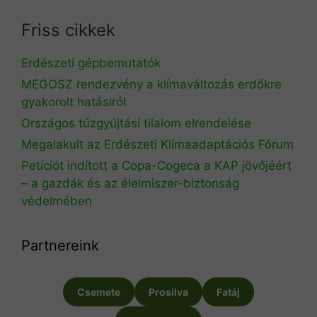
Friss cikkek
Erdészeti gépbemutatók
MEGOSZ rendezvény a klímaváltozás erdőkre
gyakorolt hatásiról
Országos tűzgyújtási tilalom elrendelése
Megalakult az Erdészeti Klímaadaptációs Fórum
Petíciót indított a Copa-Cogeca a KAP jövőjéért
– a gazdák és az élelmiszer-biztonság
védelmében
Partnereink
Csemete
Prosilva
Fatáj