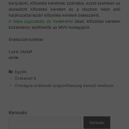
benyújtott, kifizetési kérelmek számába, ezzel szemben az
elutasított kifizetési kérelem és a részben helyt adó
határozattal lezárt kifizetési kérelem beleszámít.
A teljes jogszabály és mellékletei
(lásd. Kifizetési kérelem
közlemény) letölthetők az MVH honlapjáról.
Erdészüdvözlettel:
Luzsi József
elnök
Kategória
Egyéb
Örökerdő 8
Országos erdészeti szaporítóanyag kereső rendszer.
Keresés
Keresés