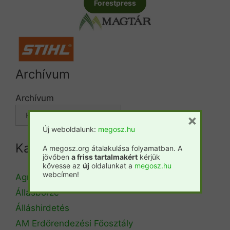
Forestpress
Archívum
Archívum
×
Új weboldalunk:
megosz.hu
Kategóriák
A megosz.org átalakulása folyamatban. A
jövőben
a friss tartalmakért
kérjük
kövesse az
új
oldalunkat a
megosz.hu
webcímen!
Agrárminisztérium
Állásbörze
Álláshirdetés
AM Erdőrendezési Főosztály