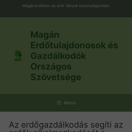
Kilépés
Magánerdőben az erő! Várunk közösségünkbe!
a
tartalomba
Magán
Erdőtulajdonosok és
Gazdálkodók
Országos
Szövetsége
Menü
Az erdőgazdálkodás segíti az