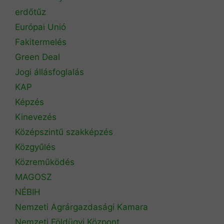
erdőtűz
Európai Unió
Fakitermelés
Green Deal
Jogi állásfoglalás
KAP
Képzés
Kinevezés
Középszintű szakképzés
Közgyűlés
Közreműködés
MAGOSZ
NÉBIH
Nemzeti Agrárgazdasági Kamara
Nemzeti Földügyi Központ