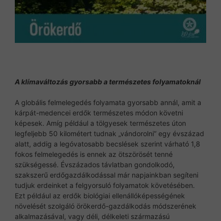
A klímaváltozás gyorsabb a természetes folyamatoknál
A globális felmelegedés folyamata gyorsabb annál, amit a
kárpát-medencei erdők természetes módon követni
képesek. Amíg például a tölgyesek természetes úton
legfeljebb 50 kilométert tudnak „vándorolni” egy évszázad
alatt, addig a legóvatosabb becslések szerint várható 1,8
fokos felmelegedés is ennek az ötszörösét tenné
szükségessé. Évszázados távlatban gondolkodó,
szakszerű erdőgazdálkodással már napjainkban segíteni
tudjuk erdeinket a felgyorsuló folyamatok követésében.
Ezt például az erdők biológiai ellenállóképességének
növelését szolgáló örökerdő-gazdálkodás módszerének
alkalmazásával, vagy déli, délkeleti származású