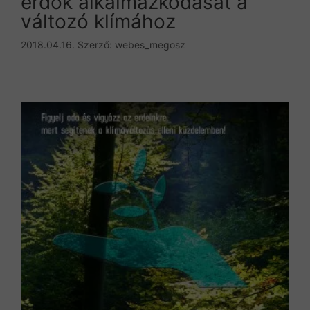
erdők alkalmazkodását a
változó klímához
2018.04.16.
Szerző:
webes_megosz