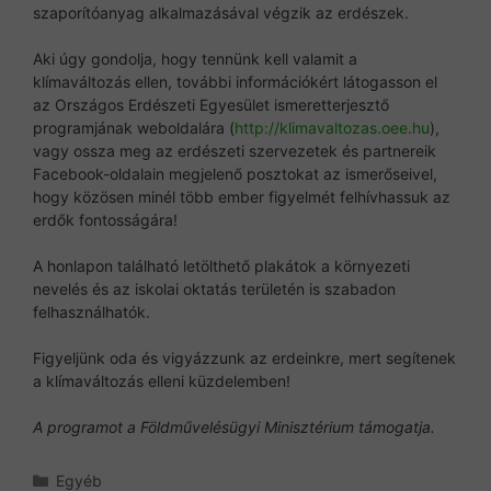
szaporítóanyag alkalmazásával végzik az erdészek.
Aki úgy gondolja, hogy tennünk kell valamit a
klímaváltozás ellen, további információkért látogasson el
az Országos Erdészeti Egyesület ismeretterjesztő
programjának weboldalára (
http://klimavaltozas.oee.hu
),
vagy ossza meg az erdészeti szervezetek és partnereik
Facebook-oldalain megjelenő posztokat az ismerőseivel,
hogy közösen minél több ember figyelmét felhívhassuk az
erdők fontosságára!
A honlapon található letölthető plakátok a környezeti
nevelés és az iskolai oktatás területén is szabadon
felhasználhatók.
Figyeljünk oda és vigyázzunk az erdeinkre, mert segítenek
a klímaváltozás elleni küzdelemben!
A programot a Földművelésügyi Minisztérium támogatja.
Kategória
Egyéb