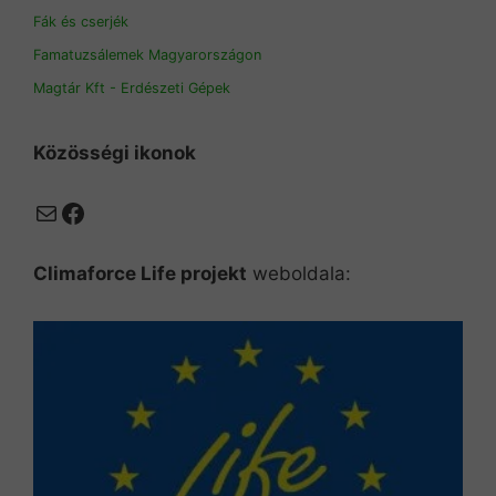
Fák és cserjék
Famatuzsálemek Magyarországon
Magtár Kft - Erdészeti Gépek
Közösségi ikonok
Mail
Facebook
Climaforce Life projekt
weboldala: