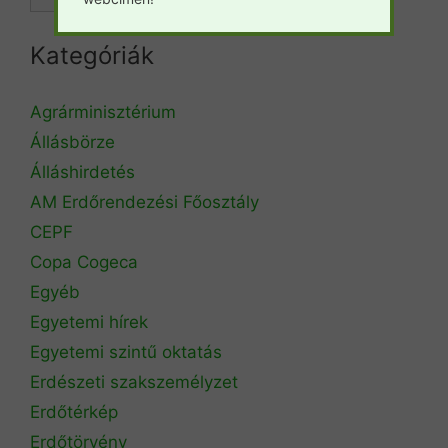
Kategóriák
Agrárminisztérium
Állásbörze
Álláshirdetés
AM Erdőrendezési Főosztály
CEPF
Copa Cogeca
Egyéb
Egyetemi hírek
Egyetemi szintű oktatás
Erdészeti szakszemélyzet
Erdőtérkép
Erdőtörvény