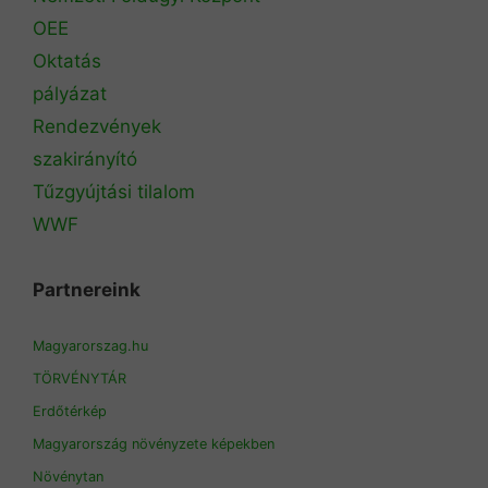
OEE
Oktatás
pályázat
Rendezvények
szakirányító
Tűzgyújtási tilalom
WWF
Partnereink
Magyarorszag.hu
TÖRVÉNYTÁR
Erdőtérkép
Magyarország növényzete képekben
Növénytan