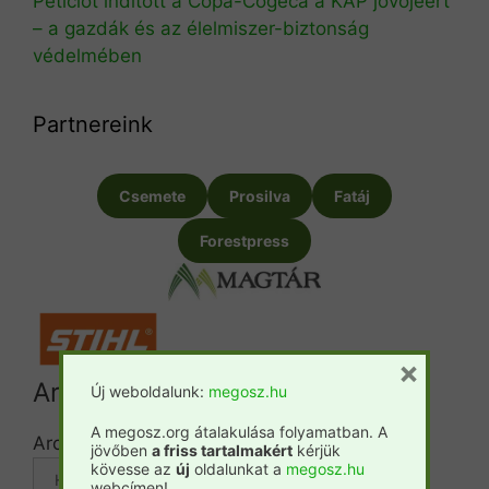
Petíciót indított a Copa-Cogeca a KAP jövőjéért
– a gazdák és az élelmiszer-biztonság
védelmében
Partnereink
Csemete
Prosilva
Fatáj
Forestpress
×
Archívum
Új weboldalunk:
megosz.hu
A megosz.org átalakulása folyamatban. A
Archívum
jövőben
a friss tartalmakért
kérjük
kövesse az
új
oldalunkat a
megosz.hu
webcímen!