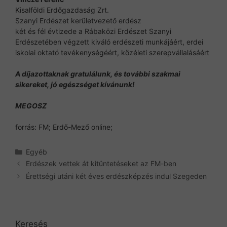
Kisalföldi Erdőgazdaság Zrt.
Szanyi Erdészet kerületvezető erdész
két és fél évtizede a Rábaközi Erdészet Szanyi
Erdészetében végzett kiváló erdészeti munkájáért, erdei
iskolai oktató tevékenységéért, közéleti szerepvállalásáért
A díjazottaknak gratulálunk, és további szakmai
sikereket, jó egészséget kívánunk!
MEGOSZ
forrás: FM; Erdő-Mező online;
Kategória
Egyéb
Erdészek vettek át kitüntetéseket az FM-ben
Érettségi utáni két éves erdészképzés indul Szegeden
Keresés