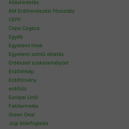
Álláshirdetés
AM Erdőrendezési Főosztály
CEPF
Copa Cogeca
Egyéb
Egyetemi hírek
Egyetemi szintű oktatás
Erdészeti szakszemélyzet
Erdőtérkép
Erdőtörvény
erdőtűz
Európai Unió
Fakitermelés
Green Deal
Jogi állásfoglalás