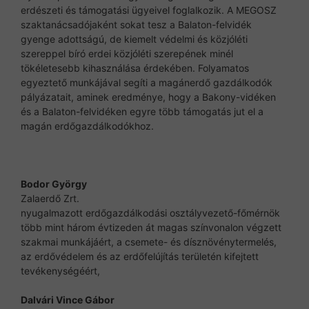
erdészeti és támogatási ügyeivel foglalkozik. A MEGOSZ
szaktanácsadójaként sokat tesz a Balaton-felvidék
gyenge adottságú, de kiemelt védelmi és közjóléti
szereppel bíró erdei közjóléti szerepének minél
tökéletesebb kihasználása érdekében. Folyamatos
egyeztető munkájával segíti a magánerdő gazdálkodók
pályázatait, aminek eredménye, hogy a Bakony-vidéken
és a Balaton-felvidéken egyre több támogatás jut el a
magán erdőgazdálkodókhoz.
Bodor György
Zalaerdő Zrt.
nyugalmazott erdőgazdálkodási osztályvezető-főmérnök
több mint három évtizeden át magas színvonalon végzett
szakmai munkájáért, a csemete- és dísznövénytermelés,
az erdővédelem és az erdőfelújítás területén kifejtett
tevékenységéért,
Dalvári Vince Gábor