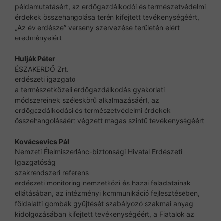
példamutatásért, az erdőgazdálkodói és természetvédelmi
érdekek összehangolása terén kifejtett tevékenységéért,
„Az év erdésze” verseny szervezése területén elért
eredményeiért
Hulják Péter
ÉSZAKERDŐ Zrt.
erdészeti igazgató
a természetközeli erdőgazdálkodás gyakorlati
módszereinek széleskörű alkalmazásáért, az
erdőgazdálkodási és természetvédelmi érdekek
összehangolásáért végzett magas szintű tevékenységéért
Kovácsevics Pál
Nemzeti Élelmiszerlánc-biztonsági Hivatal Erdészeti
Igazgatóság
szakrendszeri referens
erdészeti monitoring nemzetközi és hazai feladatainak
ellátásában, az intézményi kommunikáció fejlesztésében,
földalatti gombák gyűjtését szabályozó szakmai anyag
kidolgozásában kifejtett tevékenységéért, a Fiatalok az