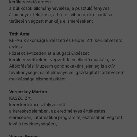
kerületvezető erdész
a bükkösök állománynevelése, a pusztuló fenyves
állományok felújítása, a hó- és viharkárok elhárítása
területén végzett munkája elismeréseként
Tóth Antal
KEFAG Kiskunsági Erdészeti és Faipari Zrt. kerületvezető
erdész
közel öt évtizeden át a Bugaci Erdészet
kerületvezetőjeként végzett kiemelkedő munkája, az
Alföldfásítási Múzeum gondnokaként jelenleg is aktív
tevékenysége, saját élményeivel gazdagított tárlatvezetői
munkássága elismeréseként
Vereczkey Márton
KASZÓ Zrt.
kereskedelmi osztályvezető
a kereskedelemben, az eredményes értékesítés
elérésében, informatikai program fejlesztésében végzett
kiváló tevékenységéért,
Vincze Ferenc