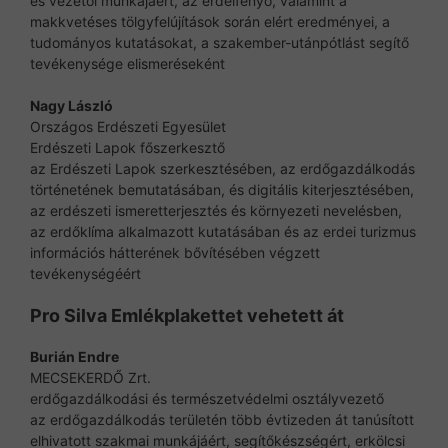
és vezetői munkájáért, az erdeifenyő, valamint a
makkvetéses tölgyfelújítások során elért eredményei, a
tudományos kutatásokat, a szakember-utánpótlást segítő
tevékenysége elismeréseként
Nagy László
Országos Erdészeti Egyesület
Erdészeti Lapok főszerkesztő
az Erdészeti Lapok szerkesztésében, az erdőgazdálkodás
történetének bemutatásában, és digitális kiterjesztésében,
az erdészeti ismeretterjesztés és környezeti nevelésben,
az erdőklíma alkalmazott kutatásában és az erdei turizmus
információs hátterének bővítésében végzett
tevékenységéért
Pro Silva Emlékplakettet vehetett át
Burián Endre
MECSEKERDŐ Zrt.
erdőgazdálkodási és természetvédelmi osztályvezető
az erdőgazdálkodás területén több évtizeden át tanúsított
elhivatott szakmai munkájáért, segítőkészségért, erkölcsi