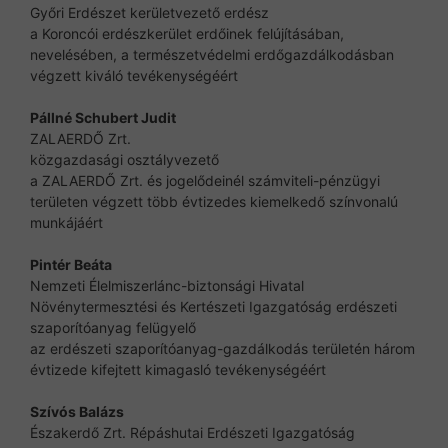
Győri Erdészet kerületvezető erdész
a Koroncói erdészkerület erdőinek felújításában,
nevelésében, a természetvédelmi erdőgazdálkodásban
végzett kiváló tevékenységéért
Pállné Schubert Judit
ZALAERDŐ Zrt.
közgazdasági osztályvezető
a ZALAERDŐ Zrt. és jogelődeinél számviteli-pénzügyi
területen végzett több évtizedes kiemelkedő színvonalú
munkájáért
Pintér Beáta
Nemzeti Élelmiszerlánc-biztonsági Hivatal
Növénytermesztési és Kertészeti Igazgatóság erdészeti
szaporítóanyag felügyelő
az erdészeti szaporítóanyag-gazdálkodás területén három
évtizede kifejtett kimagasló tevékenységéért
Szívós Balázs
Északerdő Zrt. Répáshutai Erdészeti Igazgatóság