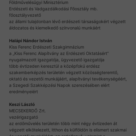
Földművelésügyi Minisztérium
Erdészeti és Vadgazdálkodási Főosztály mb.
főosztályvezető
az állami tulajdonban lévő erdészeti társaságokért végzett
áldozatos és kiemelkedő színvonalú munkáért
Halápi Nándor István
Kiss Ferenc Erdészeti Szakgimnázium
a „Kiss Ferenc Alapítvány az Erdészeti Oktatásért”
nyugalmazott igazgatója, ügyvezető igazgatója
több évtizeden keresztül a középfokú erdész
szakemberképzés területén végzett közösségteremtő,
oktató és vezetői munkájáért, alapítványi tevékenységéért,
a Szegedi Szakképzési Napok szerezésében elért
eredményeiért
Keszi László
MECSEKERDŐ Zrt.
vezérigazgató
az erdőművelés területén több mint négy évtizeden át
végzett elkötelezett, itthon és külföldön is elismert szakmai