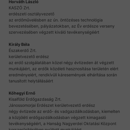
Horváth László
KASZÓ Zrt.
erdészeti osztályvezető
az erdőművelésben az ún. öntözéses technológia
bevezetésében, pályázatokban, az Év erdésze verseny
szervezésében végzett kiváló tevékenységéért
Király Béla
Északerdő Zrt.
kerületvezető erdész
az erdő szolgálatában közel négy évtizeden át végzett
munkájáért, az erdők közéleti hasznosítása területén elért
eredményeiért, rendkívüli káresemények elhárítása során
tanusított helytállásáért
Kőhegyi Ernő
Kisalföld Erdőgazdaság Zrt.
Jánossomorjai Erdészet kerületvezető erdész
négy évtizede az erdő- és vadgazdálkodásban, kiemelten
a közjóléti erdőgazdálkodásban végzett kimagasló
tevékenységéért, a Hanság Nagyerdei Oktatási Központ
korszerűsítésében nyújtott munkájáért