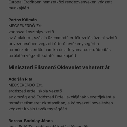
Európai Erdőkben nemzetközi rendezvényeken végzett
munkájáért
Partos Kálmán
MECSEKERDŐ Zrt.
vadászati osztályvezető
az átalakító-, szálaló üzemmódú erdőkezelés üzemi szintű
bevezetésében végzett úttörő tevékenységért,a
természetes erdődinamika és a folyamatos erdőborítás
területén végzett kutatói munkájáért
Miniszteri Elismerő Oklevelet vehetett át
Adorján Rita
MECSEKERDŐ Zrt.
erdészeti erdei iskola vezető
az ország első Erdészeti Erdei Iskolájának vezetőjeként a
természetismeret oktatásában, a környezeti nevelésben
végzett kiváló tevékenységéért
Borcsa-Bodolay János
Ipoly Erdő Zrt. erdőgazdálkodási főmérnök