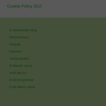
Cookie Policy (EU)
Erdőértékelés blog
Köbözőkönyv
Fahibák
Fadoktor
Vándorgyűlés
Erdészeti Lapok
erdő.lap.hu
Erdei programok
Erdő-Mező online