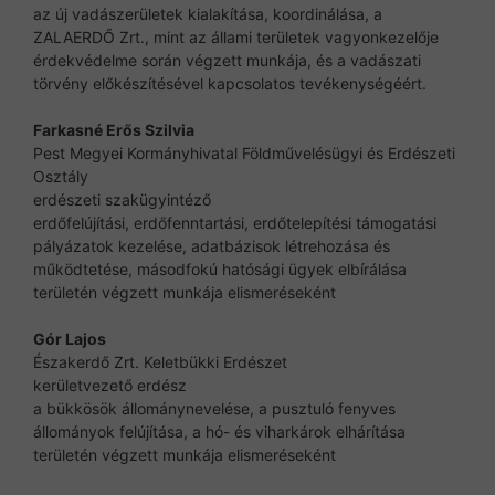
az új vadászerületek kialakítása, koordinálása, a
ZALAERDŐ Zrt., mint az állami területek vagyonkezelője
érdekvédelme során végzett munkája, és a vadászati
törvény előkészítésével kapcsolatos tevékenységéért.
Farkasné Erős Szilvia
Pest Megyei Kormányhivatal Földművelésügyi és Erdészeti
Osztály
erdészeti szakügyintéző
erdőfelújítási, erdőfenntartási, erdőtelepítési támogatási
pályázatok kezelése, adatbázisok létrehozása és
működtetése, másodfokú hatósági ügyek elbírálása
területén végzett munkája elismeréseként
Gór Lajos
Északerdő Zrt. Keletbükki Erdészet
kerületvezető erdész
a bükkösök állománynevelése, a pusztuló fenyves
állományok felújítása, a hó- és viharkárok elhárítása
területén végzett munkája elismeréseként