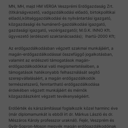
MN, MH, majd HM VERGA Veszprémi Erdőgazdaság Zrt.
(titkárságvezető, vadgazdálkodási előadó, birtokpolitikai
előadó,költséggazdálkodási és nyilvántartási igazgató,
közgazdasági és humánerő-gazdálkodási igazgató,
gazdasági igazgató, vezérigazgató); M.G.K. INNO Kft.
ügyvezető (erdészeti szaktanácsadás); Ihartü-2000 Kft;
Az erdőgazdálkodásban végzett szakmai munkájáért, a
magán-erdőgazdálkodással összefüggő jogalkotásban,
valamint az erdészeti támogatások magán-
erdőgazdálkodókkal való megismertetésében, a
támogatások hatékonyabb felhasználását segítő
szerepvállalásáért, a magán erdőgazdálkodók
természetszerű, fenntartható erdőgazdálkodása
érdekében végzett munkájáért és mérnök
közgazdászként végzett tevékenységéért.
Erdőérték és kárszámítással foglalkozik közel harminc éve
(már diplomamunkát is ebből írt dr. Márkus László és dr.
Mészáros Károly professzor uraknál). Fejér, Veszprém és
Győr-Sopron-Moson megyék magán erdőgazdálkodóinak