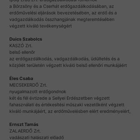
a Börzsöny és a Cserhát erdőgazdálkodásában, az
erdőművelési eljárások bevezetésében, az erdő és a
vadgazdálkodás összhangjának megteremtésében
végzett kiváló tevékenységért
Duics Szabolcs
KASZÓ Zrt.
belső ellenőr
az erdőgazdálkodás, vadgazdálkodás, üdültetés és a
közjólét területén végzett kiváló belső ellenőri munkájáért
Éles Csaba
MECSEKERDŐ Zrt.
nyugalmazott erdőgondnok
két és fél évtizede a Sellyei Erdészetben végzett
fahasználati és értékesítési műszaki vezetőként végzett
kiváló munkájáért, az erdőművelésben elért eredményeiért,
Ernszt Tamás
ZALAERDŐ Zrt.
vadászati halászati előadő