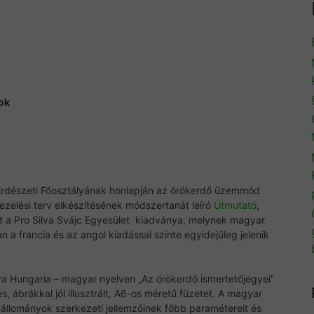
ok
K Erdészeti Főosztályának honlapján az örökerdő üzemmód
zelési terv elkészítésének módszertanát leíró
Útmutató
,
zt a Pro Silva Svájc Egyesület kiadványa, melynek magyar
n a francia és az angol kiadással szinte egyidejűleg jelenik
lva Hungaria – magyar nyelven „Az örökerdő ismertetőjegyei”
s, ábrákkal jól illusztrált, A6-os méretű füzetet. A magyar
llományok szerkezeti jellemzőinek főbb paramétereit és