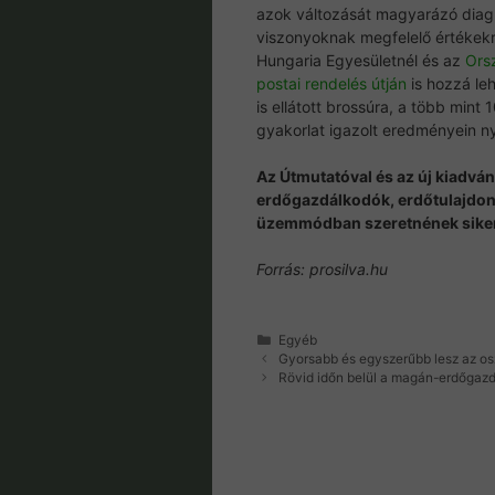
azok változását magyarázó diagr
viszonyoknak megfelelő értékekr
Hungaria Egyesületnél és az
Ors
postai rendelés útján
is hozzá leh
is ellátott brossúra, a több mint
gyakorlat igazolt eredményein 
Az Útmutatóval és az új kiadvá
erdőgazdálkodók, erdőtulajdon
üzemmódban szeretnének siker
Forrás: prosilva.hu
Kategória
Egyéb
Gyorsabb és egyszerűbb lesz az os
Rövid időn belül a magán-erdőgazd