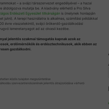
ammokat – a svájci társszervezet engedélyével – a hazai
e átdolgozva mutatja be. A kiadvány elérhető a Pro Silva
zágos Erdészeti Egyesület titkárságán
is (melynek honlapján
et jutni). A terepi használatra is alkalmas, számítási példákkal
 100 évre visszatekintő, svájci örökerdő-gazdálkodási
nyugvó ismeretanyagot ad az olvasó kezébe.
nnyal jelentős szakmai támogatás kapnak azok az
osok, erdőmérnökök és erdésztechnikusok, akik ebben az
esen gazdálkodni.
ztatlan közös tulajdon megszüntetése
álkodás szervezetrendszerének jelentős átrajzolódása várható