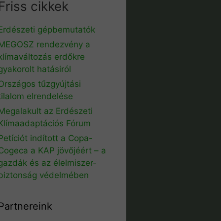
Friss cikkek
Erdészeti gépbemutatók
MEGOSZ rendezvény a
klímaváltozás erdőkre
gyakorolt hatásiról
Országos tűzgyújtási
tilalom elrendelése
Megalakult az Erdészeti
Klímaadaptációs Fórum
Petíciót indított a Copa-
Cogeca a KAP jövőjéért – a
gazdák és az élelmiszer-
biztonság védelmében
Partnereink