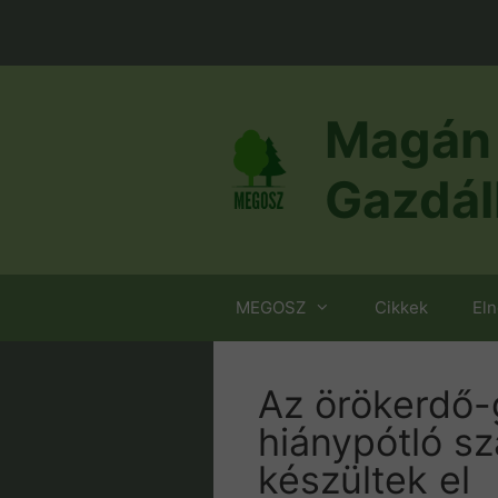
Kilépés
a
tartalomba
Magán 
Gazdál
MEGOSZ
Cikkek
El
Az örökerdő-
hiánypótló s
készültek el