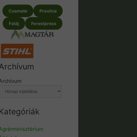
Csemete
Prosilva
Fatáj
Forestpress
Archívum
Archívum
Kategóriák
Agrárminisztérium