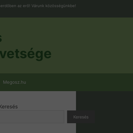
erdőben az erő! Várunk közösségünkbe!
s
vetsége
Megosz.hu
Keresés
Keresés