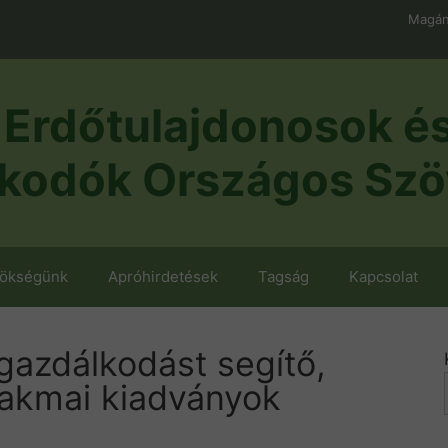
Magán
Erdőtulajdonosok é
kodók Országos Szö
nökségünk
Apróhirdetések
Tagság
Kapcsolat
gazdálkodást segítő,
zakmai kiadványok