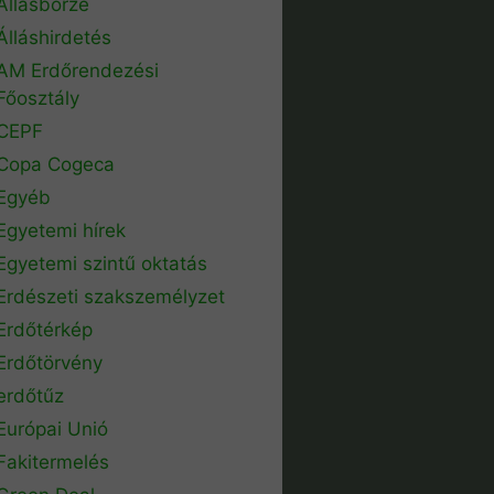
Állásbörze
Álláshirdetés
AM Erdőrendezési
Főosztály
CEPF
Copa Cogeca
Egyéb
Egyetemi hírek
Egyetemi szintű oktatás
Erdészeti szakszemélyzet
Erdőtérkép
Erdőtörvény
erdőtűz
Európai Unió
Fakitermelés