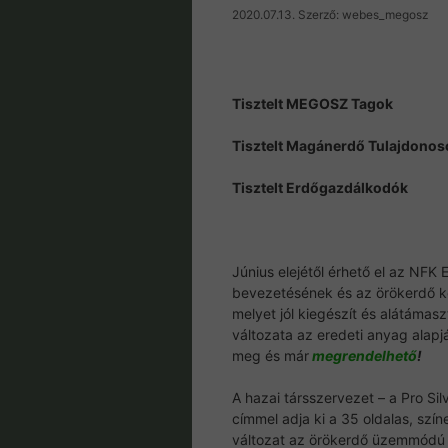
2020.07.13.
Szerző:
webes_megosz
Tisztelt MEGOSZ Tagok
Tisztelt Magánerdő Tulajdonos
Tisztelt Erdőgazdálkodók
Június elejétől érhető el az NF
bevezetésének és az örökerdő ke
melyet jól kiegészít és alátámas
változata az eredeti anyag alapjá
meg és már
megrendelhető
!
A hazai társszervezet – a Pro Si
címmel adja ki a 35 oldalas, színe
változat az örökerdő üzemmódú á