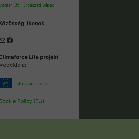
Magtár Kft - Erdészeti Gépek
Közösségi ikonok
Mail
Facebook
Climaforce Life projekt
weboldala:
clima4ceelife.eu
Cookie Policy (EU)