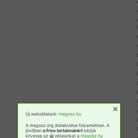
×
Új weboldalunk:
megosz.hu
A megosz.org átalakulása folyamatban. A
jövőben
a friss tartalmakért
kérjük
kövesse az
új
oldalunkat a
megosz.hu