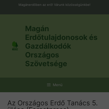
Kilépés
Magánerdőben az erő! Várunk közösségünkbe!
a
tartalomba
Magán
Erdőtulajdonosok és
Gazdálkodók
Országos
Szövetsége
Menü
Az Országos Erdő Tanács 5.