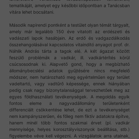
tematikáját, amelyet egy későbbi időpontban a Tanácsban
vitára lehet bocsátani.
Második napirendi pontként a testület olyan témát tárgyalt,
amely már legalább 150 éve vitatott az erdészeti és
vadászati lapok hasábjain. Az erdő és vadgazdálkodás
összehangolásával kapcsolatos vitaindító anyagot prof. dr.
Náhlik András tárta a tagok elé. A két ágazat között
feszülő problémák a vadkár, ill. vadkártérítés körül
csúcsosodnak ki. Alapvető gond, hogy a megbízható
állománybecslési adatok gyűjtésére nincs megfelelő
módszer, nem határozható meg egyértelműen egy terület
vadeltartó, vagy vadtűrő képessége, ennek hiányában
pedig csak nagy bizonytalansággal tervezhetőek meg az
egyes földhasználati tevékenységek. A megoldás egyik
fontos eleme a nagyvadállomány területenként
differenciált csökkentése lehet, de ezt a tevékenységet
nem kampányszerűen, és főleg nem fiktív adatokra építve,
hanem minél több fontos szakmai érvet (pl. vadkár
mennyisége, helyes korosztályviszonyok beállítása, stb.)
figyelembe véve kell végezni. A vizsgálatok arra utalnak,