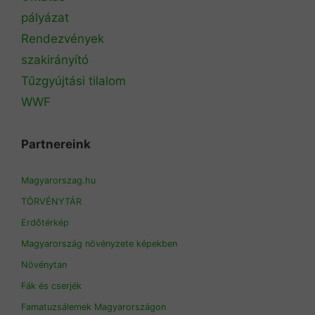
pályázat
Rendezvények
szakirányító
Tűzgyújtási tilalom
WWF
Partnereink
Magyarorszag.hu
TÖRVÉNYTÁR
Erdőtérkép
Magyarország növényzete képekben
Növénytan
Fák és cserjék
Famatuzsálemek Magyarországon