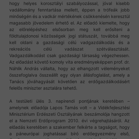
hogy helyes korosztályi szabályozással, jóval kisebb
vadállomány fenntartása mellett, éppen a trófeák jobb
minőségén és a vadkár mértékének csökkenésén keresztül
magasabb jövedelem érhető el. Az előadó kiemelte, hogy
az előrelépéshez elsősorban meg kell erősíteni a
földtulajdonosi közösségek jogi státuszát, továbbá meg
kell oldani a gazdasági célú vadgazdálkodás és a
rekreációs célú vadászat szétválasztását.
Vadgazdálkodást csak gazdasági társaság végezhessen.
Az előadást követő komoly vita eredményeképpen prof. dr.
Náhlik András vállalta, hogy az elhangzott véleményeket
összefoglalva összeállít egy olyan állásfoglalást, amely a
Tanács jóváhagyását követően az erdőgazdálkodásért
felelős miniszter asztalára tehető.
A testületi ülés 3. napirendi pontjának keretében –
amelynek előadója Lapos Tamás volt – a Vidékfejlesztési
Minisztérium Erdészeti Osztályának beszámolója hangzott
el a Nemzeti Erdőprogram 2010. évi végrehajtásáról. Az
előadás keretében a szakember felkérte a tagságot, hogy
a páneurópai joghatással bíró erdőegyezmény első,