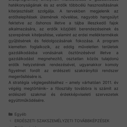
hatékonyságának és az erdők többcélú hasznosításának
kiterjesztését szolgálja. A tervekben megjelenik az
erdőtelepítések ütemének növelése, nagyobb hangsúlyt
fektetve az őshonos illetve a tájba illeszkedő fajok
alkalmazására, az erdők közjóléti berendezéseinek és
szerepének kiteljesítése, valamint az erdei melléktermékek
gyűjtésének és feldolgozásának fokozása. A program
kiemelten foglalkozik, az eddig műveletlen területek
gazdálkodásba vonásának ösztönzésével illetve a
gazdálkodást megnehezítő, osztatlan közös tulajdonú
erdők helyzetének rendezésével, ugyanakkor komoly
figyelmet fordít az erdészeti szakirányítói rendszer
megerősítésére is.
A stratégia véglegesítéséhez – amely várhatóan 2011. év
végéig megtörténik– a főosztály továbbra is számít az
erdészeti szakmai és érdekképviseleti szervezetek
együttműködésére.
Kategória
Egyéb
ERDÉSZETI SZAKSZEMÉLYZETI TOVÁBBKÉPZÉSEK