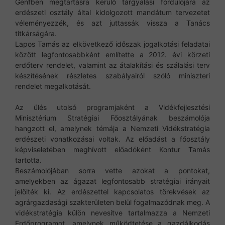
Genfben megtartásra kerülő tárgyalási fordulójára az
erdészeti osztály által kidolgozott mandátum tervezetet
véleményezzék, és azt juttassák vissza a Tanács
titkárságára.
Lapos Tamás az elkövetkező időszak jogalkotási feladatai
között legfontosabbként említette a 2012. évi körzeti
erdőterv rendelet, valamint az átalakítási és szálalási terv
készítésének részletes szabályairól szóló miniszteri
rendelet megalkotását.
Az ülés utolsó programjaként a Vidékfejlesztési
Minisztérium Stratégiai Főosztályának beszámolója
hangzott el, amelynek témája a Nemzeti Vidékstratégia
erdészeti vonatkozásai voltak. Az előadást a főosztály
képviseletében meghívott előadóként Kontur Tamás
tartotta.
Beszámolójában sorra vette azokat a pontokat,
amelyekben az ágazat legfontosabb stratégiai irányait
jelölték ki. Az erdészettel kapcsolatos törekvések az
agrárgazdasági szakterületen belül fogalmazódnak meg. A
vidékstratégia külön nevesítve tartalmazza a Nemzeti
Erdőprogramot, amelynek működtetése a gazdálkodás