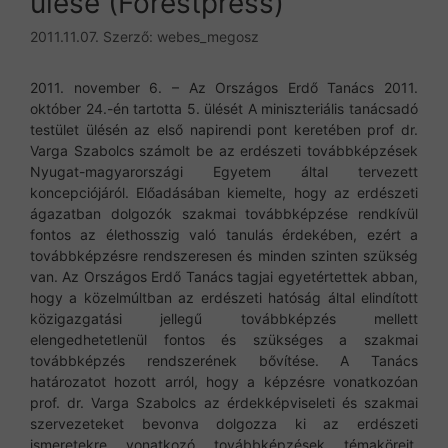
ülése (Forestpress)
2011.11.07.
Szerző:
webes_megosz
2011. november 6. – Az Országos Erdő Tanács 2011.
október 24.-én tartotta 5. ülését A miniszteriális tanácsadó
testület ülésén az első napirendi pont keretében prof dr.
Varga Szabolcs számolt be az erdészeti továbbképzések
Nyugat-magyarországi Egyetem által tervezett
koncepciójáról. Előadásában kiemelte, hogy az erdészeti
ágazatban dolgozók szakmai továbbképzése rendkívül
fontos az élethosszig való tanulás érdekében, ezért a
továbbképzésre rendszeresen és minden szinten szükség
van. Az Országos Erdő Tanács tagjai egyetértettek abban,
hogy a közelmúltban az erdészeti hatóság által elindított
közigazgatási jellegű továbbképzés mellett
elengedhetetlenül fontos és szükséges a szakmai
továbbképzés rendszerének bővítése. A Tanács
határozatot hozott arról, hogy a képzésre vonatkozóan
prof. dr. Varga Szabolcs az érdekképviseleti és szakmai
szervezeteket bevonva dolgozza ki az erdészeti
ismeretekre vonatkozó továbbképzések témaköreit,