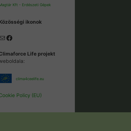
Magtár Kft - Erdészeti Gépek
Közösségi ikonok
Mail
Facebook
Climaforce Life projekt
weboldala:
clima4ceelife.eu
Cookie Policy (EU)