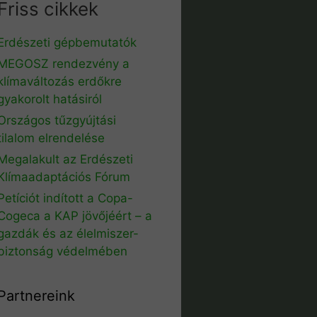
Friss cikkek
Erdészeti gépbemutatók
MEGOSZ rendezvény a
klímaváltozás erdőkre
gyakorolt hatásiról
Országos tűzgyújtási
tilalom elrendelése
Megalakult az Erdészeti
Klímaadaptációs Fórum
Petíciót indított a Copa-
Cogeca a KAP jövőjéért – a
gazdák és az élelmiszer-
biztonság védelmében
Partnereink