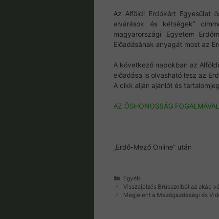
Az Alföldi Erdőkért Egyesület 
elvárások és kétségek” címm
magyarországi Egyetem Erdőmé
Előadásának anyagát most az Erd
A következő napokban az Alföldi
előadása is olvasható lesz az Er
A cikk alján ajánlót és tartalomjeg
AZ ŐSHONOSSÁG FOGALMÁVAL
„Erdő-Mező Online” után
Kategória
Egyéb
Visszajelzés Brüsszelből az akác v
Megjelent a Mezőgazdasági és Vidé