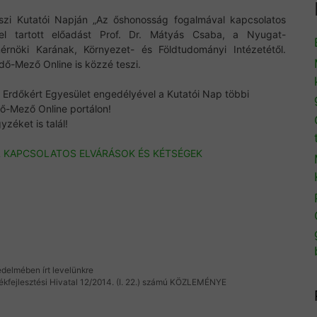
őszi Kutatói Napján „Az őshonosság fogalmával kapcsolatos
el tartott előadást Prof. Dr. Mátyás Csaba, a Nyugat-
rnöki Karának, Környezet- és Földtudományi Intézetétől.
ő-Mező Online is közzé teszi.
 Erdőkért Egyesület engedélyével a Kutatói Nap többi
dő-Mező Online portálon!
yzéket is talál!
 KAPCSOLATOS ELVÁRÁSOK ÉS KÉTSÉGEK
édelmében írt levelünkre
kfejlesztési Hivatal 12/2014. (I. 22.) számú KÖZLEMÉNYE