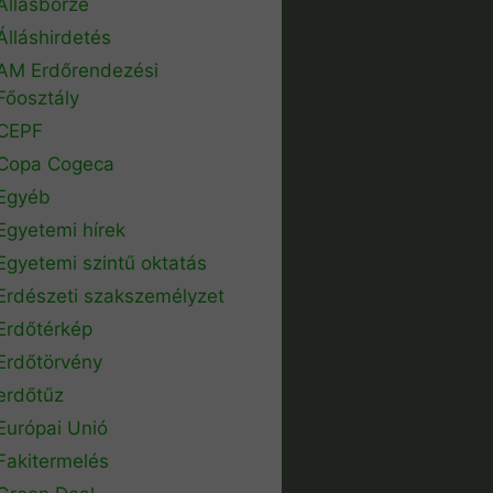
Állásbörze
Álláshirdetés
AM Erdőrendezési
Főosztály
CEPF
Copa Cogeca
Egyéb
Egyetemi hírek
Egyetemi szintű oktatás
Erdészeti szakszemélyzet
Erdőtérkép
Erdőtörvény
erdőtűz
Európai Unió
Fakitermelés