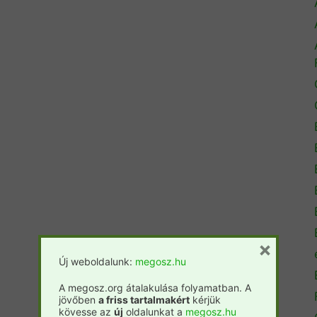
×
Új weboldalunk:
megosz.hu
A megosz.org átalakulása folyamatban. A
jövőben
a friss tartalmakért
kérjük
kövesse az
új
oldalunkat a
megosz.hu