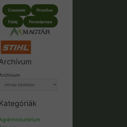
Csemete
Prosilva
Fatáj
Forestpress
Archívum
Archívum
Kategóriák
Agrárminisztérium