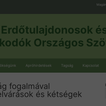
Magán
Erdőtulajdonosok é
kodók Országos Szö
nökségünk
Apróhirdetések
Tagság
Kapcsolat
g fogalmával
elvárások és kétségek