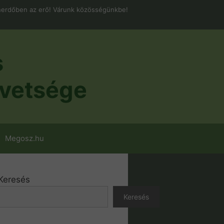
erdőben az erő! Várunk közösségünkbe!
s
vetsége
Megosz.hu
Keresés
Keresés