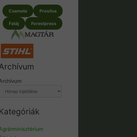
Csemete
Prosilva
Fatáj
Forestpress
Archívum
Archívum
Kategóriák
Agrárminisztérium