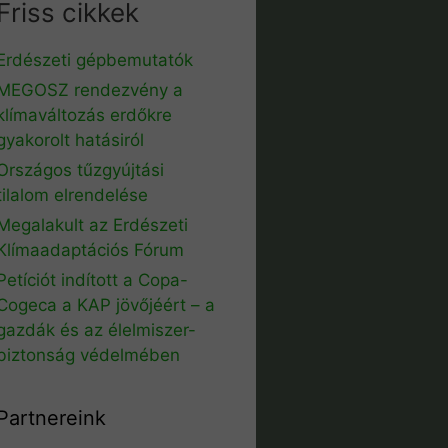
Friss cikkek
Erdészeti gépbemutatók
MEGOSZ rendezvény a
klímaváltozás erdőkre
gyakorolt hatásiról
Országos tűzgyújtási
tilalom elrendelése
Megalakult az Erdészeti
Klímaadaptációs Fórum
Petíciót indított a Copa-
Cogeca a KAP jövőjéért – a
gazdák és az élelmiszer-
biztonság védelmében
Partnereink