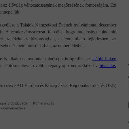
t az élővilág változatosságának megőrzésének fontosságára. Ezt
ünnepeljük.
yűlése a Talajok Nemzetközi Évének nyilvánította, december
k. A rendezvénysorozat fő célja, hogy tudatosítsa mindenki
ét az élelmiszerbiztonságban, a fenntartható fejlődésben, az
ésében és nem utolsó sorban, az emberi életben.
sre is alkalmas, nyomdai minőségű infógrafika az
alábbi linken
ztése térítésmentes. További képanyag a nemzetközi év
hivatalos
Forrás:
FAO Európai és Közép-ázsiai Regionális Iroda és OEE)
zágos Erdőtűzvédelmi Konferenciát
k véleményezése