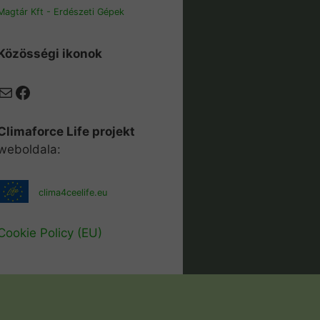
Magtár Kft - Erdészeti Gépek
Közösségi ikonok
Mail
Facebook
Climaforce Life projekt
weboldala:
clima4ceelife.eu
Cookie Policy (EU)