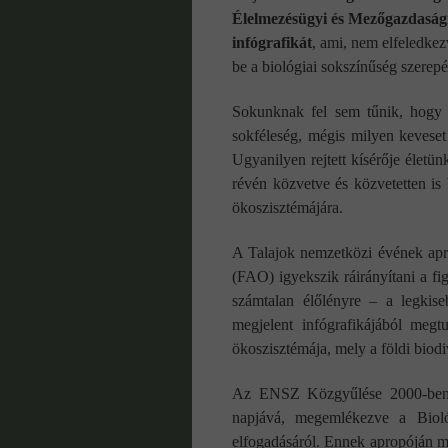
Élelmezésügyi és Mezőgazdaság
infógrafikát
, ami, nem elfeledke
be a biológiai sokszínűség szerepé
Sokunknak fel sem tűnik, hogy a
sokféleség, mégis milyen keveset
Ugyanilyen rejtett kísérője életü
révén közvetve és közvetetten is 
ökoszisztémájára.
A Talajok nemzetközi évének ap
(FAO) igyekszik ráirányítani a fi
számtalan élőlényre – a legki
megjelent infógrafikájából megt
ökoszisztémája, mely a földi biodi
Az ENSZ Közgyűlése 2000-ben ny
napjává, megemlékezve a Biol
elfogadásáról. Ennek apropóján m