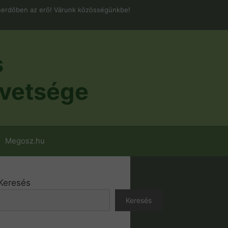
erdőben az erő! Várunk közösségünkbe!
s
vetsége
Megosz.hu
Keresés
Keresés