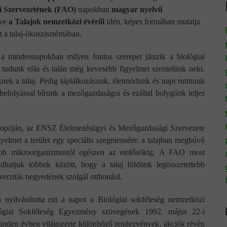
i Szervezetének (FAO)
napokban
magyar nyelvű
zve
a Talajok nemzetközi évéről
idén, képes formában mutatja
t a talaj-ökoszisztémában.
 mindennapokban milyen fontos szerepet játszik a biológiai
 tudunk róla és talán még kevesebb figyelmet szentelünk neki.
nknek a talaj. Pedig táplálkozásunk, életmódunk és napi rutinunk
befolyással bírunk a mezőgazdaságra és ezáltal bolygónk teljes
ropóján, az ENSZ Élelmezésügyi és Mezőgazdasági Szervezete
gyelmet a terület egy speciális szegmensére: a talajban megbúvó
sebb mikroorganizmustól egészen az emlősökig. A FAO most
udhatjuk többek között, hogy a talaj földünk legösszetettebb
verzitás negyedének szolgál otthonául.
ilvánította ezt a napot a Biológiai sokféleség nemzetközi
ógiai Sokféleség Egyezmény szövegének 1992. május 22-i
inden évben világszerte különböző rendezvények, akciók révén