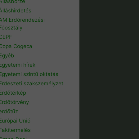
Állásbörze
Álláshirdetés
AM Erdőrendezési
Főosztály
CEPF
Copa Cogeca
Egyéb
Egyetemi hírek
Egyetemi szintű oktatás
Erdészeti szakszemélyzet
Erdőtérkép
Erdőtörvény
erdőtűz
Európai Unió
Fakitermelés