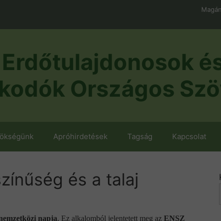
Magán
Erdőtulajdonosok é
kodók Országos Szö
nökségünk
Apróhirdetések
Tagság
Kapcsolat
színűség és a talaj
g nemzetközi napja
. Ez alkalomból jelentetett meg az
ENSZ