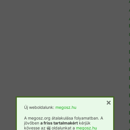
×
Új weboldalunk:
megosz.hu
A megosz.org átalakulása folyamatban. A
jövőben
a friss tartalmakért
kérjük
kövesse az
új
oldalunkat a
megosz.hu