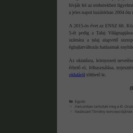
hívják fel az emberekben figyelmé
a jeles napot hazánkban 2004 óta 
A 2015-ös évet az ENSZ 68. Közg
5-ét pedig a Talaj Világnapjána
számára a talaj alapvető szerep
éghajlatváltozás hatásainak enyhít
Az oktatásra, környezeti nevelé
érhető el, felhasználása, terjes
oldaláról
tölthető le.
(
Kategória
Egyéb
Hatvanban tartották meg a III. Ors
Vadászati Törvény koncepciójána