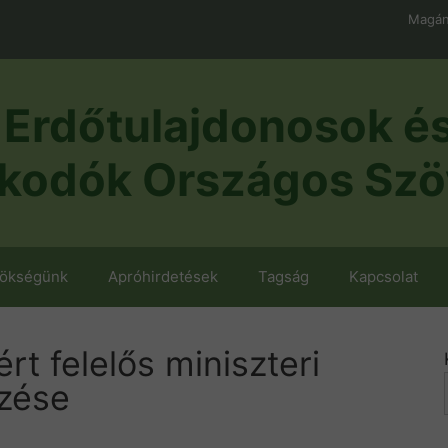
Magán
Erdőtulajdonosok é
kodók Országos Szö
nökségünk
Apróhirdetések
Tagság
Kapcsolat
ért felelős miniszteri
ezése