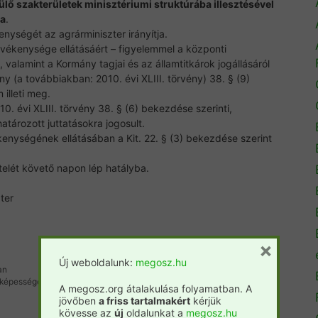
lő szakterületek minisztériumi struktúrába illesztésével
ra
.
enységét az agrárminiszter irányítja.
 tevékenysége ellátásáért – figyelemmel a központi
 valamint a Kormány tagjai és az államtitkárok jogállásáról
ény (a továbbiakban: 2010. évi XLIII. törvény) 38. § (9)
illeti meg.
010. évi XLIII. törvény 38. § (6) bekezdése szerinti,
ározott juttatásokra jogosult.
ékenységének ellátásában a Kit. 22. § (3) bekezdése szerint
telét követő napon lép hatályba.
ter
×
Új weboldalunk:
megosz.hu
an
ló képességének növelésére
A megosz.org átalakulása folyamatban. A
jövőben
a friss tartalmakért
kérjük
kövesse az
új
oldalunkat a
megosz.hu