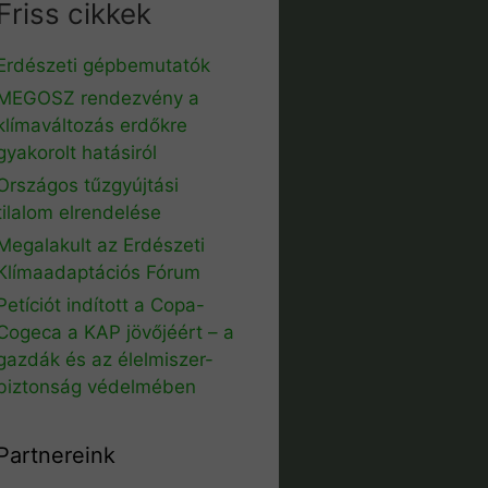
Friss cikkek
Erdészeti gépbemutatók
MEGOSZ rendezvény a
klímaváltozás erdőkre
gyakorolt hatásiról
Országos tűzgyújtási
tilalom elrendelése
Megalakult az Erdészeti
Klímaadaptációs Fórum
Petíciót indított a Copa-
Cogeca a KAP jövőjéért – a
gazdák és az élelmiszer-
biztonság védelmében
Partnereink