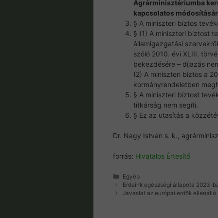
Agrárminisztériumba kerü
kapcsolatos módosításá
§ A miniszteri biztos tevék
§ (1) A miniszteri biztost
államigazgatási szervekről,
szóló 2010. évi XLIII. törv
bekezdésére – díjazás nem 
(2) A miniszteri biztos a 2
kormányrendeletben meghat
§ A miniszteri biztost tev
titkárság nem segíti.
§ Ez az utasítás a közzété
Dr. Nagy István s. k., agrárminisz
forrás:
Hivatalos Értesítő
Kategória
Egyéb
Erdeink egészségi állapota 2023-b
Javaslat az európai erdők ellenál