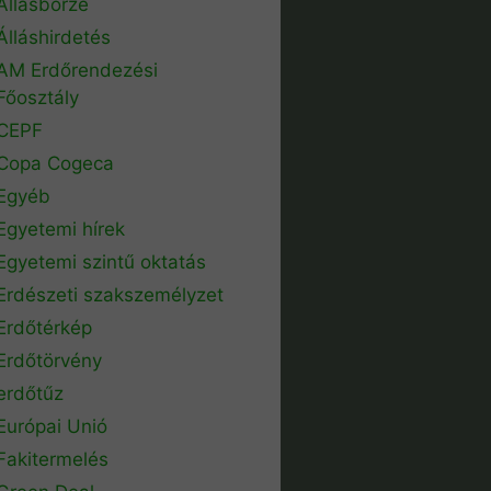
Állásbörze
Álláshirdetés
AM Erdőrendezési
Főosztály
CEPF
Copa Cogeca
Egyéb
Egyetemi hírek
Egyetemi szintű oktatás
Erdészeti szakszemélyzet
Erdőtérkép
Erdőtörvény
erdőtűz
Európai Unió
Fakitermelés