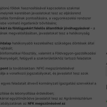
ulajdonú földek hasznosításával kapcsolatos szakmai
amelynek keretében javaslatokat tesz az eljárásrend
osítás formáinak pontosítására, a vagyonkezelési rendszer
tésbe vonható ingatlankör bővítésére;
kért és földügyekért felelős államtitkár jóváhagyásával
– a
ájának megvalósításában, javaslatokat tesz a hatékonyság
öldalap
hatékonyabb kezeléséhez szükséges döntések által
hajtását;
 Térinformatikai Főosztály, valamint a Földvagyon-gazdálkodási
ékenységét, felügyeli a szakterületükhöz tartozó feladatok
zpont
(a továbbiakban: NFK) megszüntetésével
álja a vonatkozó jogszabályokat, és javaslatot tesz azok
K egyes feladatait átvevő kormányzati igazgatási szervekkel a
zítése és lebonyolítása érdekében;
tkárral együttműködve javaslatot tesz az Agrárminisztérium
zabályzatának az
NFK megszűnésével az