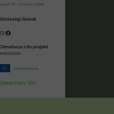
Magtár Kft - Erdészeti Gépek
Közösségi ikonok
Mail
Facebook
Climaforce Life projekt
weboldala:
clima4ceelife.eu
Cookie Policy (EU)