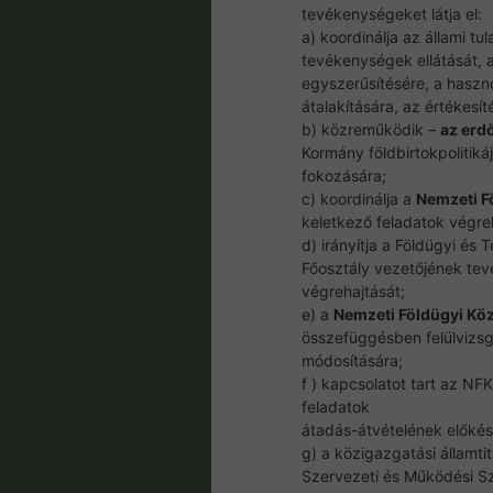
tevékenységeket látja el:
a) koordinálja az állami t
tevékenységek ellátását, 
egyszerűsítésére, a haszn
átalakítására, az értékesí
b) közreműködik –
az erdő
Kormány földbirtokpolitik
fokozására;
c) koordinálja a
Nemzeti F
keletkező feladatok végre
d) irányítja a Földügyi és
Főosztály vezetőjének tev
végrehajtását;
e) a
Nemzeti Földügyi Kö
összefüggésben felülvizsg
módosítására;
f ) kapcsolatot tart az NF
feladatok
átadás-átvételének előkés
g) a közigazgatási államti
Szervezeti és Működési S