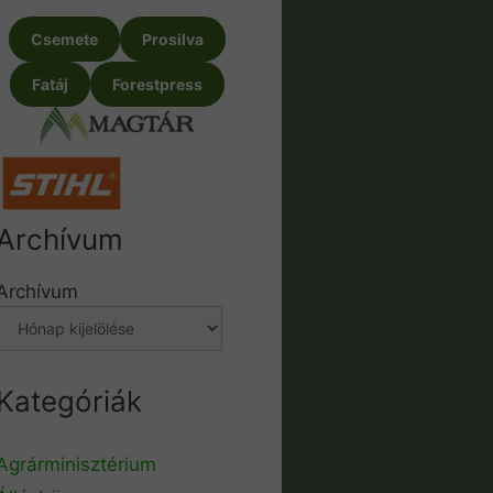
Csemete
Prosilva
Fatáj
Forestpress
Archívum
Archívum
Kategóriák
Agrárminisztérium