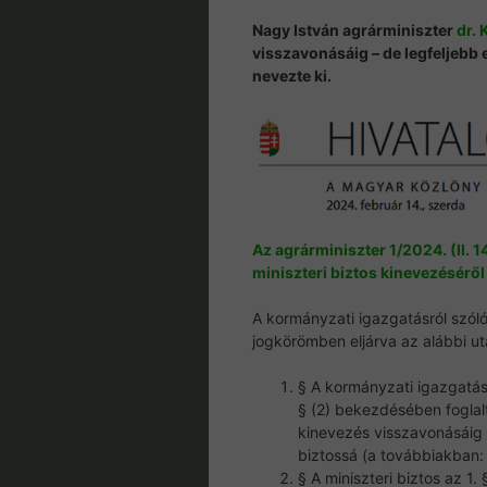
Nagy István agrárminiszter
dr. 
visszavonásáig – de legfeljebb e
nevezte ki.
Az agrárminiszter 1/2024. (II. 1
miniszteri biztos kinevezéséről
A kormányzati igazgatásról szóló
jogkörömben eljárva az alábbi ut
§ A kormányzati igazgatásr
§ (2) bekezdésében foglalt
kinevezés visszavonásáig – 
biztossá (a továbbiakban: 
§ A miniszteri biztos az 