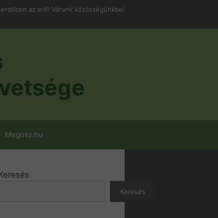
erdőben az erő! Várunk közösségünkbe!
s
vetsége
Megosz.hu
Keresés
Keresés