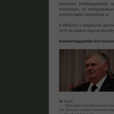
Debreceni Erdőfelügyelőség e
szakembert, az erdőgazdálkod
köztisztviselőt veszítettünk el.
A MEGOSZ a magánerdő gazdálko
2012-es napkori nagyrendezvényén
Emlékét kegyelettel őrzi Szöve
Kategória
Egyéb
Tájékoztató a Kormányablakok tevé
(XII. 28.) Korm. rendelet módosítása k