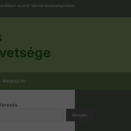
erdőben az erő! Várunk közösségünkbe!
s
vetsége
Megosz.hu
Keresés
Keresés