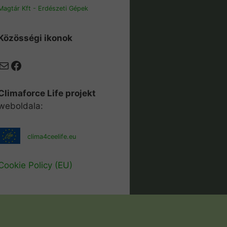
Magtár Kft - Erdészeti Gépek
Közösségi ikonok
Mail
Facebook
Climaforce Life projekt
weboldala:
clima4ceelife.eu
Cookie Policy (EU)