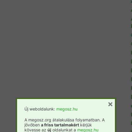
×
Új weboldalunk:
megosz.hu
A megosz.org átalakulása folyamatban. A
jövőben
a friss tartalmakért
kérjük
kövesse az
új
oldalunkat a
megosz.hu