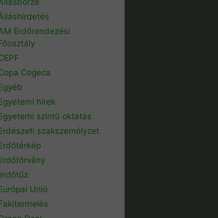
Állásbörze
Álláshirdetés
AM Erdőrendezési
Főosztály
CEPF
Copa Cogeca
Egyéb
Egyetemi hírek
Egyetemi szintű oktatás
Erdészeti szakszemélyzet
Erdőtérkép
Erdőtörvény
erdőtűz
Európai Unió
Fakitermelés