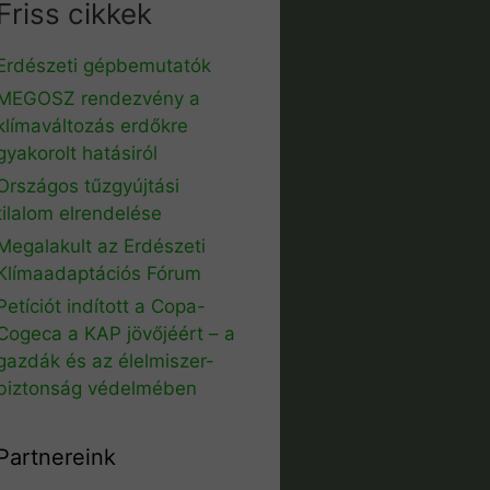
Friss cikkek
Erdészeti gépbemutatók
MEGOSZ rendezvény a
klímaváltozás erdőkre
gyakorolt hatásiról
Országos tűzgyújtási
tilalom elrendelése
Megalakult az Erdészeti
Klímaadaptációs Fórum
Petíciót indított a Copa-
Cogeca a KAP jövőjéért – a
gazdák és az élelmiszer-
biztonság védelmében
Partnereink