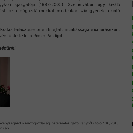
gykori igazgatója (1992-2005). Személyében egy kiváló
ást, az erdőgazdálkodókat mindenkor szívügyének tekintő
dás fejlesztése terén kifejtett munkássága elismeréseként
 tüntette ki a Rimler Pál díjjal.
tségünk!
kenységéről a mezőgazdasági őstermelői igazolványról szóló 436/2015.
apcsán