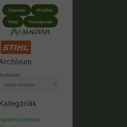
Csemete
Prosilva
Fatáj
Forestpress
Archívum
Archívum
Kategóriák
Agrárminisztérium