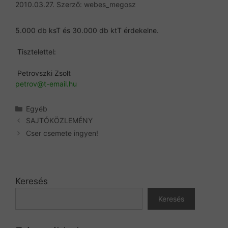
2010.03.27.
Szerző:
webes_megosz
5.000 db ksT és 30.000 db ktT érdekelne.
Tisztelettel:
Petrovszki Zsolt
petrov@t-email.hu
Kategória
Egyéb
SAJTÓKÖZLEMÉNY
Cser csemete ingyen!
Keresés
Keresés