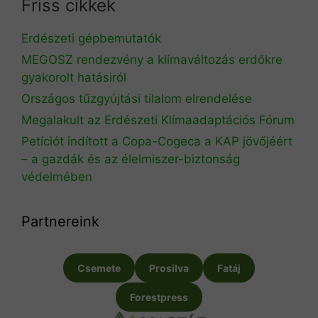
Friss cikkek
Erdészeti gépbemutatók
MEGOSZ rendezvény a klímaváltozás erdőkre
gyakorolt hatásiról
Országos tűzgyújtási tilalom elrendelése
Megalakult az Erdészeti Klímaadaptációs Fórum
Petíciót indított a Copa-Cogeca a KAP jövőjéért
– a gazdák és az élelmiszer-biztonság
védelmében
Partnereink
Csemete
Prosilva
Fatáj
Forestpress