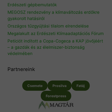
Erdészeti gépbemutatók
MEGOSZ rendezvény a klímaváltozás erdőkre
gyakorolt hatásiról
Országos tűzgyújtási tilalom elrendelése
Megalakult az Erdészeti Klímaadaptációs Fórum
Petíciót indított a Copa-Cogeca a KAP jövőjéért
– a gazdák és az élelmiszer-biztonság
védelmében
Partnereink
Csemete
Prosilva
Fatáj
Forestpress