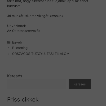
tartalmát, hogy sikeresen be tudjanak lépni az adott
kurzusra!
Jó munkát, sikeres vizsgát kívánunk!
Üdvözlettel:
Az Oktatásszervezők
Kategória
Egyéb
E-learning
ORSZÁGOS TŰZGYÚJTÁSI TILALOM
Keresés
Keresés
Friss cikkek