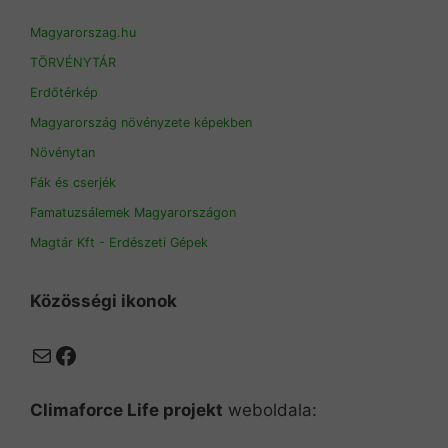
Magyarorszag.hu
TÖRVÉNYTÁR
Erdőtérkép
Magyarország növényzete képekben
Növénytan
Fák és cserjék
Famatuzsálemek Magyarországon
Magtár Kft - Erdészeti Gépek
Közösségi ikonok
Mail
Facebook
Climaforce Life projekt
weboldala: