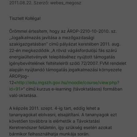
2011.08.22.
Szerző:
webes_megosz
Tisztelt Kolléga!
Örömmel értesítem, hogy az ÁROP-2210-10-2010. sz.
„Jogalkalmazás javítása a mezőgazdasági
szakigazgatásban” című pályázat keretében 2011. aug.
22-én megkezdődik „A rövid vágásfordulójú fás szárú
energiaültetvények telepítéséhez nyújtott támogatás
igénybevételének feltételeiről szóló 72/2007. FVM rendelet
alapján nyújtandó támogatás jogalkalmazási környezete
ÁROPjog-
12<
http://edu.mgszh.gov.hu/moodle/course/view.php?
id=91
>” című kurzus e-learning (távoktatásos) formában
való oktatása.
A képzés 2011. szept. 4-ig tart, eddig lehet a
tananyagokat elolvasni, elsajátítani. A tananyagok ezt
követően továbbra is elérhetők a Távoktatási
Keretrendszer felületén, így szükség esetén azokat
bármikor felhasználhatja munkája során.