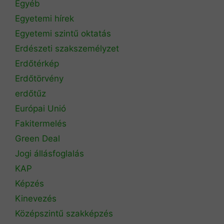
Egyéb
Egyetemi hírek
Egyetemi szintű oktatás
Erdészeti szakszemélyzet
Erdőtérkép
Erdőtörvény
erdőtűz
Európai Unió
Fakitermelés
Green Deal
Jogi állásfoglalás
KAP
Képzés
Kinevezés
Középszintű szakképzés