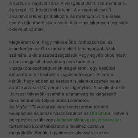
A kurzus vizsgával zárul! A vizsgákat 2011. szeptember 5.
és szept. 12. között kell letenni. A vizsgával csak 1
alkalommal lehet próbálkozni, és minimum 51 % elérése
esetén tekinthető sikeresnek. A kurzust sikeresen teljesítők
oklevelet kapnak.
Megkérem Önt, hogy minél előbb iratkozzon be, és
ismerkedjen az Ön számára előírt tananyaggal. Azok
számára, akik a szabadságolások vagy egyéb okok miatt
a fent megjelölt időszakban nem tudnak a
vizsgakötelezettségüknek eleget tenni, egy későbbi
időpontban biztosítunk vizsgalehetőséget. Azonban
kérjük, hogy ebben az esetben is jelentkezzenek be az
adott kurzusra (10 percet vesz igénybe). A bejelentkezők
(kurzust felvevők) számára a tananyag és kiegészítő
dokumentumok folyamatosan elérhetők.
Az MgSzH Távoktatási Keretrendszerébe történő
belépéshez és annak használatához az
Útmutatót
, illetve a
belépéshez szükséges
felhasználóneveket, jelszavakat
tartalmazó Excel táblázatot a levélhez csatolva
megküldjük. Kérjük, figyelmesen olvassák el azok