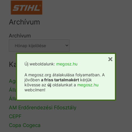
Archívum
Archívum
×
Kategóriák
Új weboldalunk:
megosz.hu
A megosz.org átalakulása folyamatban. A
jövőben
a friss tartalmakért
kérjük
Agrárminisztérium
kövesse az
új
oldalunkat a
megosz.hu
Állásbörze
webcímen!
Álláshirdetés
AM Erdőrendezési Főosztály
CEPF
Copa Cogeca