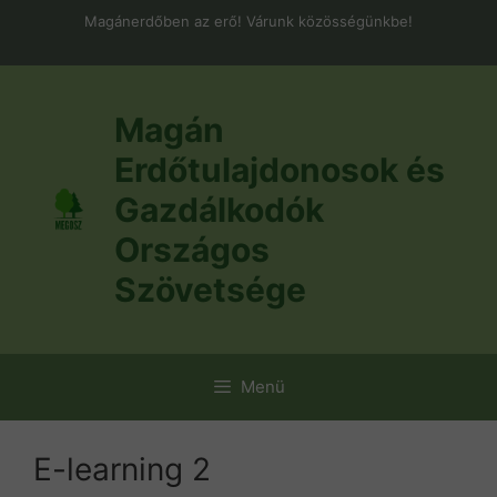
Kilépés
Magánerdőben az erő! Várunk közösségünkbe!
a
tartalomba
Magán
Erdőtulajdonosok és
Gazdálkodók
Országos
Szövetsége
Menü
E-learning 2