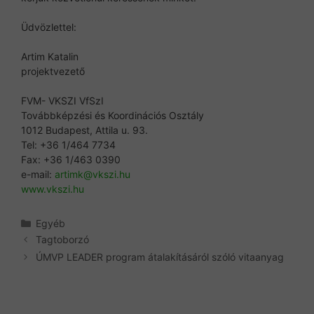
Üdvözlettel:
Artim Katalin
projektvezető
FVM- VKSZI VfSzI
Továbbképzési és Koordinációs Osztály
1012 Budapest, Attila u. 93.
Tel: +36 1/464 7734
Fax: +36 1/463 0390
e-mail:
artimk@vkszi.hu
www.vkszi.hu
Kategória
Egyéb
Tagtoborzó
ÚMVP LEADER program átalakításáról szóló vitaanyag