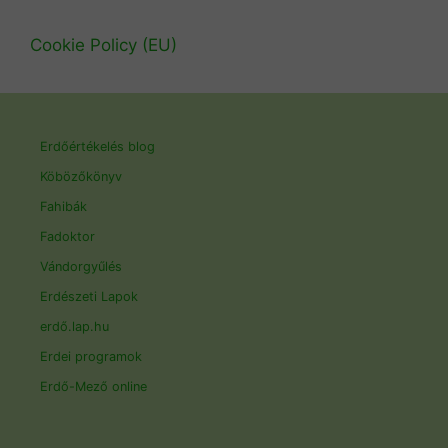
Cookie Policy (EU)
Erdőértékelés blog
Köbözőkönyv
Fahibák
Fadoktor
Vándorgyűlés
Erdészeti Lapok
erdő.lap.hu
Erdei programok
Erdő-Mező online