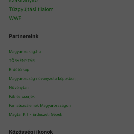
szakirányító
Tűzgyújtási tilalom
WWF
Partnereink
Magyarorszag.hu
TÖRVÉNYTÁR
Erdőtérkép
Magyarország növényzete képekben
Növénytan
Fák és cserjék
Famatuzsálemek Magyarországon
Magtár Kft - Erdészeti Gépek
Közösségi ikonok