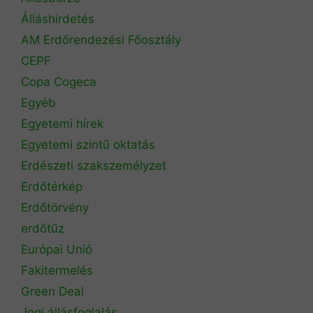
Álláshirdetés
AM Erdőrendezési Főosztály
CEPF
Copa Cogeca
Egyéb
Egyetemi hírek
Egyetemi szintű oktatás
Erdészeti szakszemélyzet
Erdőtérkép
Erdőtörvény
erdőtűz
Európai Unió
Fakitermelés
Green Deal
Jogi állásfoglalás