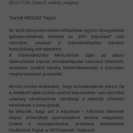
2010.11.09.
Szerző:
webes_megosz
Tisztelt MEGOSZ Tagok!
Az erdő környezetvédelmi kifizetések jogcím támogatások
igénybevételének feltétele az „EKV képzésen” való
részvétel, amelyet a másodikkifizetési kérelem
benyújtásáig kell teljesíteni.
A Vidékfejlesztési Minisztérium útján az alábbi
tájékoztatást kaptuk atovábbképzést szervező intézettől,
amelyben további kérdés felmerüléseesetén a közvetlen
megkeresésüket javasolták.
Kérünk minden érdekeltet, hogy szíveskedjenek jelezni, ha
a mellékelt tájékoztatás szerinti képzéseken való részvétel
valamely kérelmezőnek hátráltatja a második kifizetési
kérelmének a benyújtását,
és jelezzék, hogy azt a képzések – kifizetési kérelmek
milyen időrendbeli szervezésével lehetne megoldani.
Ezeket a visszajelzéseket, probléma felvetéseket
továbbítani fogjuk a VM Erdészeti, Halászati