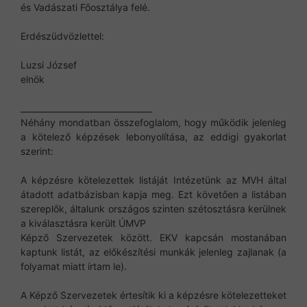
és Vadászati Főosztálya felé.
Erdészüdvözlettel:
Luzsi József
elnök
________________________________
Néhány mondatban összefoglalom, hogy működik jelenleg
a kötelező képzések lebonyolítása, az eddigi gyakorlat
szerint:
A képzésre kötelezettek listáját Intézetünk az MVH által
átadott adatbázisban kapja meg. Ezt követően a listában
szereplők, általunk országos szinten szétosztásra kerülnek
a kiválasztásra került ÚMVP
Képző Szervezetek között. EKV kapcsán mostanában
kaptunk listát, az előkészítési munkák jelenleg zajlanak (a
folyamat miatt írtam le).
A Képző Szervezetek értesítik ki a képzésre kötelezetteket