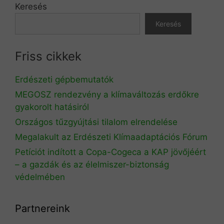
Keresés
Keresés
Friss cikkek
Erdészeti gépbemutatók
MEGOSZ rendezvény a klímaváltozás erdőkre
gyakorolt hatásiról
Országos tűzgyújtási tilalom elrendelése
Megalakult az Erdészeti Klímaadaptációs Fórum
Petíciót indított a Copa-Cogeca a KAP jövőjéért
– a gazdák és az élelmiszer-biztonság
védelmében
Partnereink