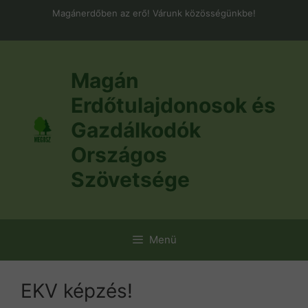
Kilépés
Magánerdőben az erő! Várunk közösségünkbe!
a
tartalomba
Magán
Erdőtulajdonosok és
Gazdálkodók
Országos
Szövetsége
Menü
EKV képzés!