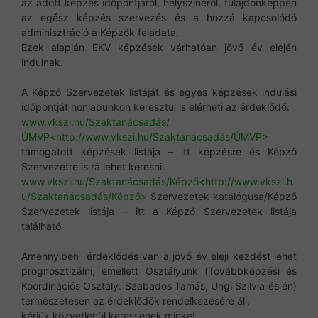
az adott képzés időpontjáról, helyszínéről, tulajdonképpen
az egész képzés szervezés és a hozzá kapcsolódó
adminisztráció a Képzők feladata.
Ezek alapján EKV képzések várhatóan jövő év elején
indulnak.
A Képző Szervezetek listáját és egyes képzések indulási
időpontját honlapunkon keresztül is elérheti az érdeklődő:
www.vkszi.hu/Szaktanácsadás/
ÚMVP
<http://www.vkszi.hu/Szaktanácsadás/ÚMVP>
támogatott képzések listája – itt képzésre és Képző
Szervezetre is rá lehet keresni.
www.vkszi.hu/Szaktanácsadás/Képző
<http://www.vkszi.h
u/Szaktanácsadás/Képző>
Szervezetek katalógusa/Képző
Szervezetek listája – itt a Képző Szervezetek listája
található
Amennyiben érdeklődés van a jövő év eleji kezdést lehet
prognosztizálni, emellett Osztályunk (Továbbképzési és
Koordinációs Osztály: Szabados Tamás, Ungi Szilvia és én)
természetesen az érdeklődők rendelkezésére áll,
kérjük közvetlenül keressenek minket.