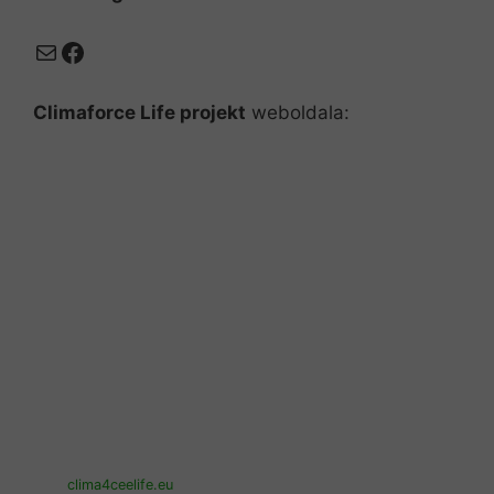
Mail
Facebook
Climaforce Life projekt
weboldala:
clima4ceelife.eu