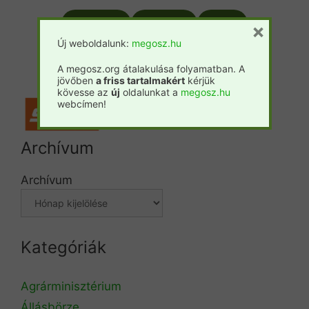
Csemete
Prosilva
Fatáj
×
Új weboldalunk:
megosz.hu
Forestpress
A megosz.org átalakulása folyamatban. A
jövőben
a friss tartalmakért
kérjük
kövesse az
új
oldalunkat a
megosz.hu
webcímen!
Archívum
Archívum
Kategóriák
Agrárminisztérium
Állásbörze