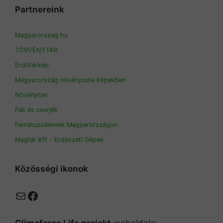
Partnereink
Magyarorszag.hu
TÖRVÉNYTÁR
Erdőtérkép
Magyarország növényzete képekben
Növénytan
Fák és cserjék
Famatuzsálemek Magyarországon
Magtár Kft - Erdészeti Gépek
Közösségi ikonok
Mail
Facebook