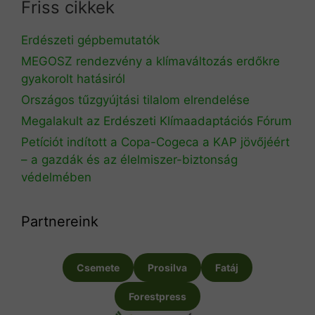
Friss cikkek
Erdészeti gépbemutatók
MEGOSZ rendezvény a klímaváltozás erdőkre
gyakorolt hatásiról
Országos tűzgyújtási tilalom elrendelése
Megalakult az Erdészeti Klímaadaptációs Fórum
Petíciót indított a Copa-Cogeca a KAP jövőjéért
– a gazdák és az élelmiszer-biztonság
védelmében
Partnereink
Csemete
Prosilva
Fatáj
Forestpress