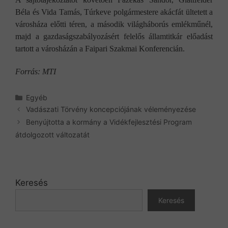
Béla és Vida Tamás, Túrkeve polgármestere akácfát ültetett a
városháza előtti téren, a második világháborús emlékműnél,
majd a gazdaságszabályozásért felelős államtitkár előadást
tartott a városházán a Faipari Szakmai Konferencián.
Forrás: MTI
Kategória
Egyéb
Vadászati Törvény koncepciójának véleményezése
Benyújtotta a kormány a Vidékfejlesztési Program
átdolgozott változatát
Keresés
Keresés