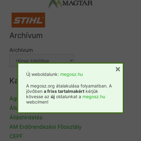
Archívum
Archívum
×
Új weboldalunk:
megosz.hu
Kategóriák
A megosz.org átalakulása folyamatban. A
jövőben
a friss tartalmakért
kérjük
kövesse az
új
oldalunkat a
megosz.hu
Agrárminisztérium
webcímen!
Állásbörze
Álláshirdetés
AM Erdőrendezési Főosztály
CEPF