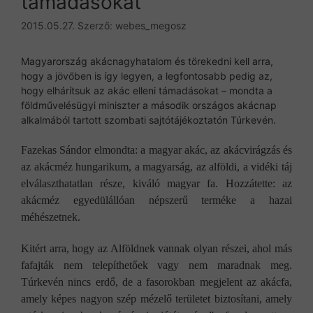
támadásokat
2015.05.27.
Szerző:
webes_megosz
Magyarország akácnagyhatalom és törekedni kell arra,
hogy a jövőben is így legyen, a legfontosabb pedig az,
hogy elhárítsuk az akác elleni támadásokat – mondta a
földművelésügyi miniszter a második országos akácnap
alkalmából tartott szombati sajtótájékoztatón Túrkevén.
Fazekas Sándor elmondta: a magyar akác, az akácvirágzás és
az akácméz hungarikum, a magyarság, az alföldi, a vidéki táj
elválaszthatatlan része, kiváló magyar fa. Hozzátette: az
akácméz egyedülállóan népszerű terméke a hazai
méhészetnek.
Kitért arra, hogy az Alföldnek vannak olyan részei, ahol más
fafajták nem telepíthetőek vagy nem maradnak meg.
Túrkevén nincs erdő, de a fasorokban megjelent az akácfa,
amely képes nagyon szép mézelő területet biztosítani, amely