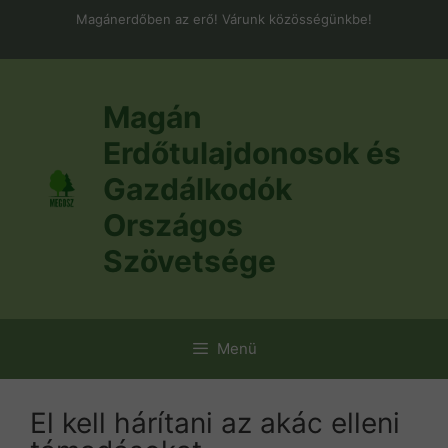
Kilépés
Magánerdőben az erő! Várunk közösségünkbe!
a
tartalomba
Magán
Erdőtulajdonosok és
Gazdálkodók
Országos
Szövetsége
Menü
El kell hárítani az akác elleni