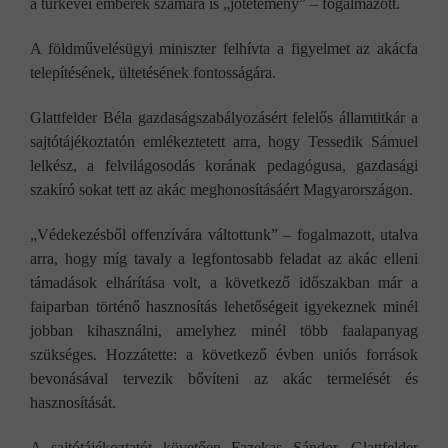
a túrkevei emberek számára is „jótétemény” – fogalmazott.
A földművelésügyi miniszter felhívta a figyelmet az akácfa
telepítésének, ültetésének fontosságára.
Glattfelder Béla gazdaságszabályozásért felelős államtitkár a
sajtótájékoztatón emlékeztetett arra, hogy Tessedik Sámuel
lelkész, a felvilágosodás korának pedagógusa, gazdasági
szakíró sokat tett az akác meghonosításáért Magyarországon.
„Védekezésből offenzívára váltottunk” – fogalmazott, utalva
arra, hogy míg tavaly a legfontosabb feladat az akác elleni
támadások elhárítása volt, a következő időszakban már a
faiparban történő hasznosítás lehetőségeit igyekeznek minél
jobban kihasználni, amelyhez minél több faalapanyag
szükséges. Hozzátette: a következő évben uniós források
bevonásával tervezik bővíteni az akác termelését és
hasznosítását.
A sajtótájékoztatót követően Fazekas Sándor, Glattfelder