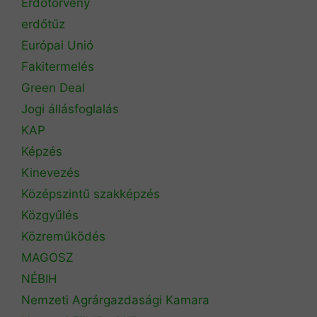
Erdőtörvény
erdőtűz
Európai Unió
Fakitermelés
Green Deal
Jogi állásfoglalás
KAP
Képzés
Kinevezés
Középszintű szakképzés
Közgyűlés
Közreműködés
MAGOSZ
NÉBIH
Nemzeti Agrárgazdasági Kamara