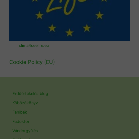
clima4ceelife.eu
Cookie Policy (EU)
Erdőértékelés blog
Köbözőkönyv
Fahibák
Fadoktor
Vándorgyűlés