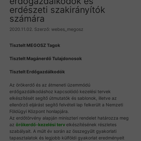
erdőgazdálkodók és
erdészeti szakirányítók
számára
2020.11.02.
Szerző:
webes_megosz
Tisztelt MEGOSZ Tagok
Tisztelt Magánerdő Tulajdonosok
Tisztelt Erdőgazdálkodók
Az örökerdő és az átmeneti üzemmódú
erdőgazdálkodáshoz kapcsolódó kezelési tervek
elkészítését segítő útmutatók és sablonok, illetve az
ellenőrző eljárást segítő felvételi lap felkerült a Nemzeti
Földügyi Központ honlapjára.
Az erdőtörvény alapján miniszteri rendelet határozza meg
az
örökerdő-kezelési terv
elkészítésének részletes
szabályait. A múlt év során az összegyűlt gyakorlati
tapasztalatok és legjobb külföldi gyakorlat eredményeit