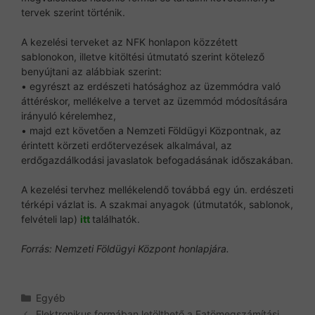
tervek szerint történik.
A kezelési terveket az NFK honlapon közzétett
sablonokon, illetve kitöltési útmutató szerint kötelező
benyújtani az alábbiak szerint:
• egyrészt az erdészeti hatósághoz az üzemmódra való
áttéréskor, mellékelve a tervet az üzemmód módosítására
irányuló kérelemhez,
• majd ezt követően a Nemzeti Földügyi Központnak, az
érintett körzeti erdőtervezések alkalmával, az
erdőgazdálkodási javaslatok befogadásának időszakában.
A kezelési tervhez mellékelendő továbbá egy ún. erdészeti
térképi vázlat is. A szakmai anyagok (útmutatók, sablonok,
felvételi lap)
itt
találhatók.
Forrás: Nemzeti Földügyi Központ honlapjára.
Kategória
Egyéb
Elektronikus formában letölthető a Fatömegszámítási