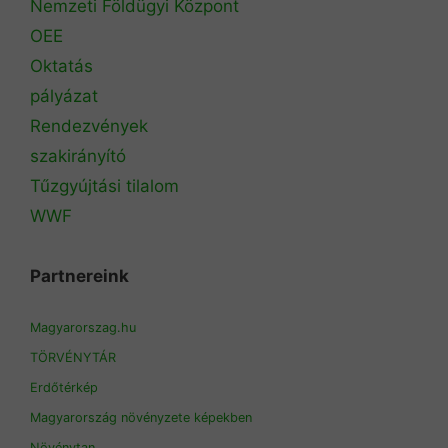
Nemzeti Földügyi Központ
OEE
Oktatás
pályázat
Rendezvények
szakirányító
Tűzgyújtási tilalom
WWF
Partnereink
Magyarorszag.hu
TÖRVÉNYTÁR
Erdőtérkép
Magyarország növényzete képekben
Növénytan