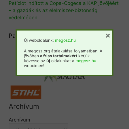
Petíciót indított a Copa-Cogeca a KAP jövőjéért
– a gazdák és az élelmiszer-biztonság
védelmében
×
Partnereink
Új weboldalunk:
megosz.hu
A megosz.org átalakulása folyamatban. A
Csemete
Prosilva
Fatáj
jövőben
a friss tartalmakért
kérjük
kövesse az
új
oldalunkat a
megosz.hu
webcímen!
Forestpress
Archívum
Archívum