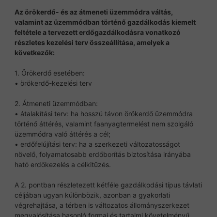
Az örökerdő- és az átmeneti üzemmódra váltás,
valamint az üzemmódban történő gazdálkodás kiemelt
feltétele a tervezett erdőgazdálkodásra vonatkozó
részletes kezelési terv összeállítása, amelyek a
következők:
1. Örökerdő esetében:
• örökerdő-kezelési terv
2. Átmeneti üzemmódban:
• átalakítási terv: ha hosszú távon örökerdő üzemmódra
történő áttérés, valamint faanyagtermelést nem szolgáló
üzemmódra való áttérés a cél;
• erdőfelújítási terv: ha a szerkezeti változatosságot
növelő, folyamatosabb erdőborítás biztosítása irányába
ható erdőkezelés a célkitűzés.
A 2. pontban részletezett kétféle gazdálkodási típus távlati
céljában ugyan különbözik, azonban a gyakorlati
végrehajtása, a térben is változatos állományszerkezet
megvalósítása hasonló formai és tartalmi követelményű