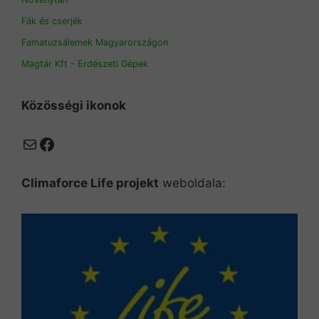
Fák és cserjék
Famatuzsálemek Magyarországon
Magtár Kft - Erdészeti Gépek
Közösségi ikonok
Mail
Facebook
Climaforce Life projekt
weboldala: