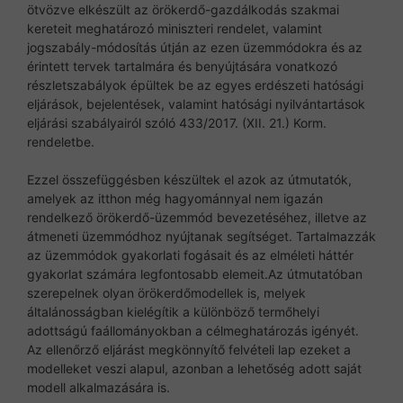
ötvözve elkészült az örökerdő-gazdálkodás szakmai
kereteit meghatározó miniszteri rendelet, valamint
jogszabály-módosítás útján az ezen üzemmódokra és az
érintett tervek tartalmára és benyújtására vonatkozó
részletszabályok épültek be az egyes erdészeti hatósági
eljárások, bejelentések, valamint hatósági nyilvántartások
eljárási szabályairól szóló 433/2017. (XII. 21.) Korm.
rendeletbe.
Ezzel összefüggésben készültek el azok az útmutatók,
amelyek az itthon még hagyománnyal nem igazán
rendelkező örökerdő-üzemmód bevezetéséhez, illetve az
átmeneti üzemmódhoz nyújtanak segítséget. Tartalmazzák
az üzemmódok gyakorlati fogásait és az elméleti háttér
gyakorlat számára legfontosabb elemeit.Az útmutatóban
szerepelnek olyan örökerdőmodellek is, melyek
általánosságban kielégítik a különböző termőhelyi
adottságú faállományokban a célmeghatározás igényét.
Az ellenőrző eljárást megkönnyítő felvételi lap ezeket a
modelleket veszi alapul, azonban a lehetőség adott saját
modell alkalmazására is.