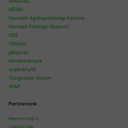
MAGOSZ
NÉBIH
Nemzeti Agrárgazdasági Kamara
Nemzeti Földügyi Központ
OEE
Oktatás
pályázat
Rendezvények
szakirányító
Tűzgyújtási tilalom
WWF
Partnereink
Magyarorszag.hu
TÖRVÉNYTÁR