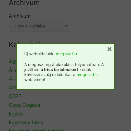
Archívum
Archívum
Kategóriák
×
Új weboldalunk:
megosz.hu
Agrárminisztérium
A megosz.org átalakulása folyamatban. A
jövőben
a friss tartalmakért
kérjük
Állásbörze
kövesse az
új
oldalunkat a
megosz.hu
Álláshirdetés
webcímen!
AM Erdőrendezési Főosztály
CEPF
Copa Cogeca
Egyéb
Egyetemi hírek