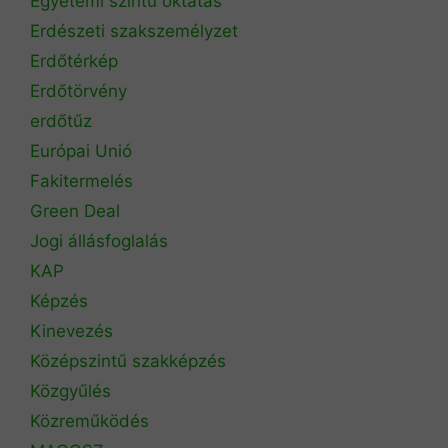
Egyetemi szintű oktatás
Erdészeti szakszemélyzet
Erdőtérkép
Erdőtörvény
erdőtűz
Európai Unió
Fakitermelés
Green Deal
Jogi állásfoglalás
KAP
Képzés
Kinevezés
Középszintű szakképzés
Közgyűlés
Közreműködés