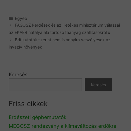
Kategória
Egyéb
FAGOSZ kérdések és az illetékes minisztérium válaszai
az EKÁER hatálya alá tartozó faanyag szállításokról x
Brit kutatók szerint nem is annyira veszélyesek az
invazív növények
Keresés
Keresés
Friss cikkek
Erdészeti gépbemutatók
MEGOSZ rendezvény a klímaváltozás erdőkre