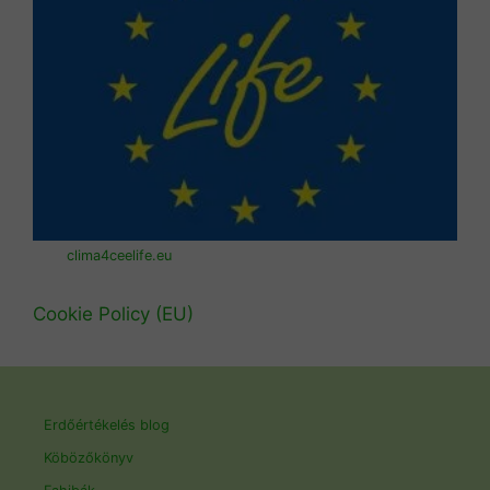
clima4ceelife.eu
Cookie Policy (EU)
Erdőértékelés blog
Köbözőkönyv