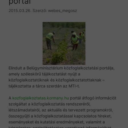
portál
2015.03.26.
Szerző:
webes_megosz
Elindult a Belügyminisztérium közfoglalkoztatási portálja,
amely széleskörű tájékoztatást nyújt a
közfoglalkoztatóknak és közfoglalkoztatottaknak –
tájékoztatta a tárca szerdán az MTI-t.
A
kozfoglalkoztatas.kormany.hu
portál átfogó információt
szolgáltat a közfoglalkoztatás rendszeréről,
létszámadatairól, az aktuális és tervezett programokról,
összegyűjti a közfoglalkoztatással kapcsolatos híreket,
eseményeket és kutatási eredményeket, valamint a
képzésekre, szolgáltatásokra vonatkozó információkat.