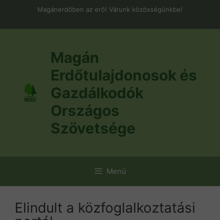
Kilépés
Magánerdőben az erő! Várunk közösségünkbe!
a
tartalomba
Magán
Erdőtulajdonosok és
Gazdálkodók
Országos
Szövetsége
Menü
Elindult a közfoglalkoztatási