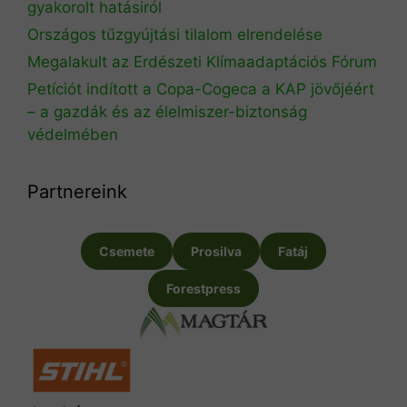
gyakorolt hatásiról
Országos tűzgyújtási tilalom elrendelése
Megalakult az Erdészeti Klímaadaptációs Fórum
Petíciót indított a Copa-Cogeca a KAP jövőjéért
– a gazdák és az élelmiszer-biztonság
védelmében
Partnereink
Csemete
Prosilva
Fatáj
Forestpress