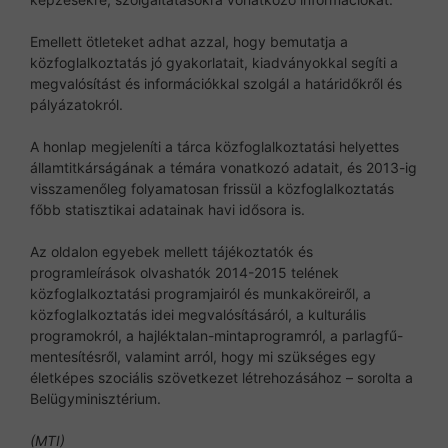
Emellett ötleteket adhat azzal, hogy bemutatja a
közfoglalkoztatás jó gyakorlatait, kiadványokkal segíti a
megvalósítást és információkkal szolgál a határidőkről és
pályázatokról.
A honlap megjeleníti a tárca közfoglalkoztatási helyettes
államtitkárságának a témára vonatkozó adatait, és 2013-ig
visszamenőleg folyamatosan frissül a közfoglalkoztatás
főbb statisztikai adatainak havi idősora is.
Az oldalon egyebek mellett tájékoztatók és
programleírások olvashatók 2014-2015 telének
közfoglalkoztatási programjairól és munkaköreiről, a
közfoglalkoztatás idei megvalósításáról, a kulturális
programokról, a hajléktalan-mintaprogramról, a parlagfű-
mentesítésről, valamint arról, hogy mi szükséges egy
életképes szociális szövetkezet létrehozásához – sorolta a
Belügyminisztérium.
(MTI)