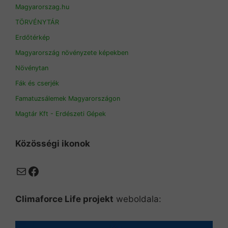
Magyarorszag.hu
TÖRVÉNYTÁR
Erdőtérkép
Magyarország növényzete képekben
Növénytan
Fák és cserjék
Famatuzsálemek Magyarországon
Magtár Kft - Erdészeti Gépek
Közösségi ikonok
Mail
Facebook
Climaforce Life projekt
weboldala: