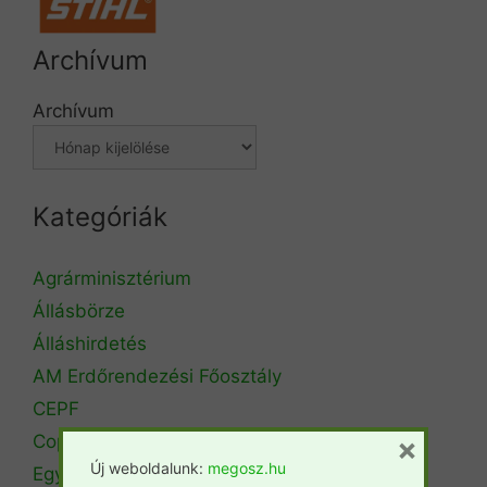
Archívum
Archívum
Kategóriák
Agrárminisztérium
Állásbörze
Álláshirdetés
AM Erdőrendezési Főosztály
CEPF
Copa Cogeca
×
Új weboldalunk:
megosz.hu
Egyéb