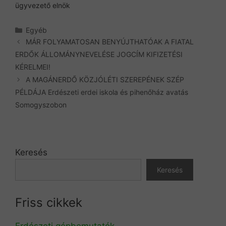
ügyvezető elnök
Kategória
Egyéb
MÁR FOLYAMATOSAN BENYÚJTHATÓAK A FIATAL
ERDŐK ÁLLOMÁNYNEVELÉSE JOGCÍM KIFIZETÉSI
KÉRELMEI!
A MAGÁNERDŐ KÖZJÓLÉTI SZEREPÉNEK SZÉP
PÉLDÁJA Erdészeti erdei iskola és pihenőház avatás
Somogyszobon
Keresés
Keresés
Friss cikkek
Erdészeti gépbemutatók