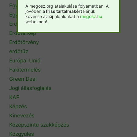
Egyetemi hírek
A megosz.org átalakulása folyamatban. A
jövőben
a friss tartalmakért
kérjük
Egyetemi szintű oktatás
kövesse az
új
oldalunkat a
megosz.hu
webcímen!
Erdészeti szakszemélyzet
Erdőtérkép
Erdőtörvény
erdőtűz
Európai Unió
Fakitermelés
Green Deal
Jogi állásfoglalás
KAP
Képzés
Kinevezés
Középszintű szakképzés
Közgyűlés