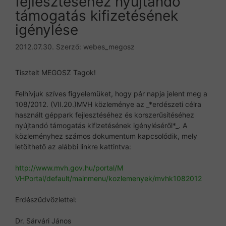
fejlesztéséhez nyújtandó
támogatás kifizetésének
igénylése
2012.07.30.
Szerző:
webes_megosz
Tisztelt MEGOSZ Tagok!
Felhívjuk szíves figyelemüket, hogy pár napja jelent meg a
108/2012. (VII.20.)MVH közleménye az _*erdészeti célra
használt géppark fejlesztéséhez és korszerűsítéséhez
nyújtandó támogatás kifizetésének igényléséről*_. A
közleményhez számos dokumentum kapcsolódik, mely
letölthető az alábbi linkre kattintva:
http://www.mvh.gov.hu/portal/M
VHPortal/default/mainmenu/kozl
emenyek/mvhk1082012
Erdészüdvözlettel:
Dr. Sárvári János