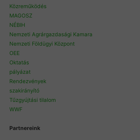
Közreműködés
MAGOSZ
NÉBIH
Nemzeti Agrárgazdasági Kamara
Nemzeti Földügyi Központ
OEE
Oktatás
pályázat
Rendezvények
szakirányító
Tűzgyújtási tilalom
WWF
Partnereink