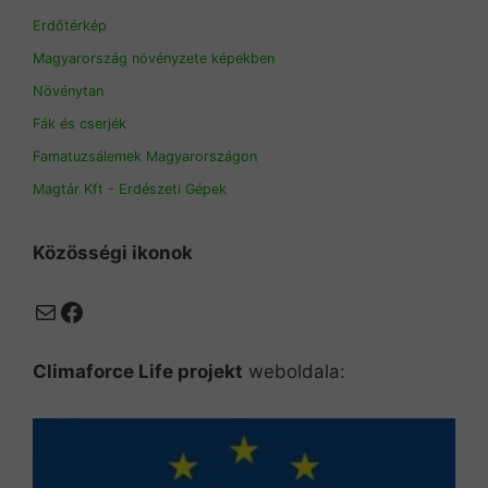
Erdőtérkép
Magyarország növényzete képekben
Növénytan
Fák és cserjék
Famatuzsálemek Magyarországon
Magtár Kft - Erdészeti Gépek
Közösségi ikonok
Mail
Facebook
Climaforce Life projekt
weboldala: