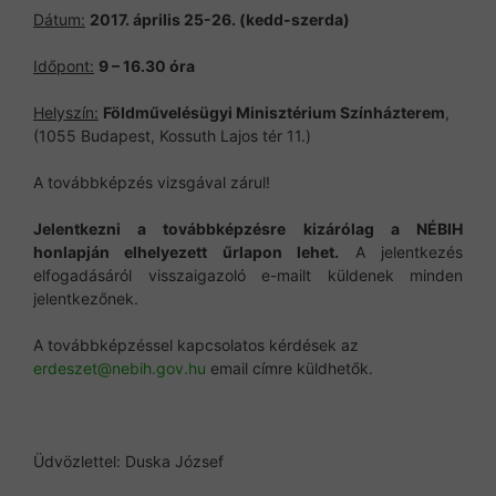
Dátum:
2017. április 25-26. (kedd-szerda)
Időpont:
9 – 16.30 óra
Helyszín:
Földművelésügyi Minisztérium Színházterem
,
(1055 Budapest, Kossuth Lajos tér 11.)
A továbbképzés vizsgával zárul!
Jelentkezni a továbbképzésre kizárólag a NÉBIH
honlapján elhelyezett űrlapon lehet.
A jelentkezés
elfogadásáról visszaigazoló e-mailt küldenek minden
jelentkezőnek.
A továbbképzéssel kapcsolatos kérdések az
erdeszet@nebih.gov.hu
email címre küldhetők.
Üdvözlettel: Duska József