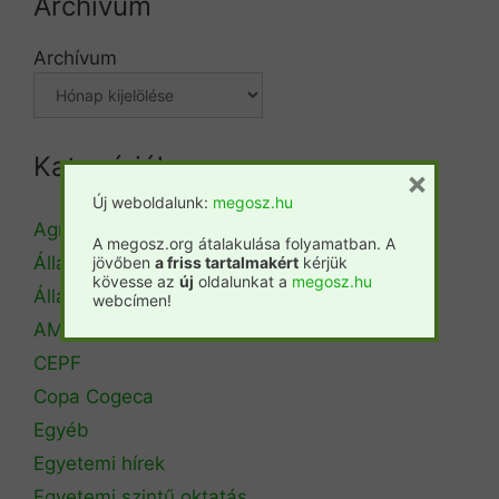
Archívum
Archívum
Kategóriák
×
Új weboldalunk:
megosz.hu
Agrárminisztérium
A megosz.org átalakulása folyamatban. A
Állásbörze
jövőben
a friss tartalmakért
kérjük
kövesse az
új
oldalunkat a
megosz.hu
Álláshirdetés
webcímen!
AM Erdőrendezési Főosztály
CEPF
Copa Cogeca
Egyéb
Egyetemi hírek
Egyetemi szintű oktatás