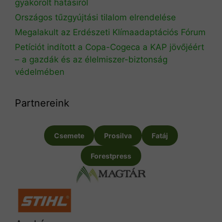
gyakorolt hatásiról
Országos tűzgyújtási tilalom elrendelése
Megalakult az Erdészeti Klímaadaptációs Fórum
Petíciót indított a Copa-Cogeca a KAP jövőjéért
– a gazdák és az élelmiszer-biztonság
védelmében
Partnereink
Csemete
Prosilva
Fatáj
Forestpress