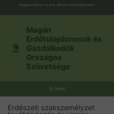
Kilépés
Magánerdőben az erő! Várunk közösségünkbe!
a
tartalomba
Magán
Erdőtulajdonosok és
Gazdálkodók
Országos
Szövetsége
Menü
Erdészeti szakszemélyzet