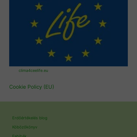
clima4ceelife.eu
Cookie Policy (EU)
Erdőértékelés blog
Köbözőkönyv
Fahibák